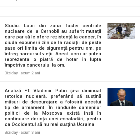
Studiu. Lupii din zona fostei centrale
nucleare de la Cernobîl au suferit mutații
care par să le ofere rezistență la cancer, în
ciuda expunerii zilnice la radiații de peste
șase ori limita de siguranță pentru om, pe
întreg parcursul vieții. Acest lucru ar putea
reprezenta o piatră de hotar în lupta
împotriva cancerului la om.
Biziday ·
acum 2 ani
Analiză FT. Vladimir Putin și-a diminuat
retorica nucleară, preferând să susțină
măsuri de descurajare a folosirii acestui
tip de armament. În rândurile oamenilor
politici de la Moscova există însă în
continuare dorința unei escaladări, pentru
ca Occidentul să nu mai susțină Ucraina.
Biziday ·
acum 3 ani