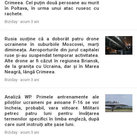
Crimeea. Cel puțin două persoane au murit
în Poltava, în urma unui atac rusesc cu
rachete.
Biziday ·
acum 3 ani
Rusia susține că a doborât patru drone
ucrainene în suburbiile Moscovei, marți
dimineața. Aeroporturile din jurul capitalei
ruse și-au suspendat temporar activitatea.
Alte drone ar fi căzut în regiunea Briansk,
de la granița cu Ucraina, dar și în Marea
Neagră, lângă Crimeea.
Biziday ·
acum 3 ani
Analiză WP. Primele antrenamente ale
piloților ucraineni pe avioane F-16 se vor
încheia, probabil, vara viitoare. Militarii
petrec patru luni pentru învățarea
termenilor specifici în limba engleză, după
care sunt instruiți alte șase luni.
Biziday ·
acum 3 ani