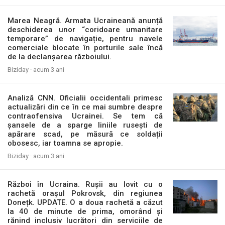
Marea Neagră. Armata Ucraineană anunță
deschiderea unor “coridoare umanitare
temporare” de navigație, pentru navele
comerciale blocate în porturile sale încă
de la declanșarea războiului.
Biziday ·
acum 3 ani
Analiză CNN. Oficialii occidentali primesc
actualizări din ce în ce mai sumbre despre
contraofensiva Ucrainei. Se tem că
șansele de a sparge liniile rusești de
apărare scad, pe măsură ce soldații
obosesc, iar toamna se apropie.
Biziday ·
acum 3 ani
Război în Ucraina. Rușii au lovit cu o
rachetă orașul Pokrovsk, din regiunea
Donețk. UPDATE. O a doua rachetă a căzut
la 40 de minute de prima, omorând și
rănind inclusiv lucrători din serviciile de