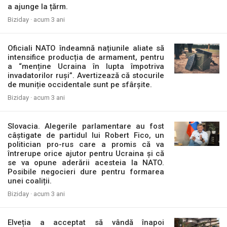
a ajunge la țărm.
Biziday ·
acum 3 ani
Oficiali NATO îndeamnă națiunile aliate să
intensifice producția de armament, pentru
a “menține Ucraina în lupta împotriva
invadatorilor ruși”. Avertizează că stocurile
de muniție occidentale sunt pe sfârșite.
Biziday ·
acum 3 ani
Slovacia. Alegerile parlamentare au fost
câștigate de partidul lui Robert Fico, un
politician pro-rus care a promis că va
întrerupe orice ajutor pentru Ucraina și că
se va opune aderării acesteia la NATO.
Posibile negocieri dure pentru formarea
unei coaliții.
Biziday ·
acum 3 ani
Elveția a acceptat să vândă înapoi