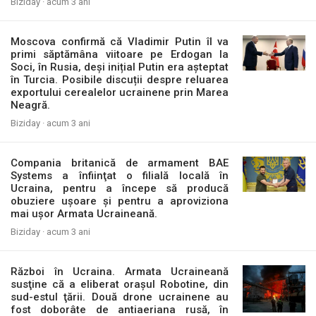
Biziday ·
acum 3 ani
Moscova confirmă că Vladimir Putin îl va
primi săptămâna viitoare pe Erdogan la
Soci, în Rusia, deși inițial Putin era așteptat
în Turcia. Posibile discuții despre reluarea
exportului cerealelor ucrainene prin Marea
Neagră.
Biziday ·
acum 3 ani
Compania britanică de armament BAE
Systems a înfiinţat o filială locală în
Ucraina, pentru a începe să producă
obuziere ușoare și pentru a aproviziona
mai ușor Armata Ucraineană.
Biziday ·
acum 3 ani
Război în Ucraina. Armata Ucraineană
susţine că a eliberat orașul Robotine, din
sud-estul ţării. Două drone ucrainene au
fost doborâte de antiaeriana rusă, în