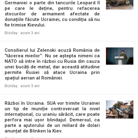
Germaniei o parte din tancurile Leopard II
pe care le deține, pentru refacerea
stocurilor de armament afectate de
donațiile făcute Ucrainei, cu condiția să nu
fie trimise Kievului.
Biziday ·
acum 3 ani
Consilierul lui Zelenski acuză România de
“tăcerea mieilor”: Nu se aștepta nimeni ca
NATO să intre în război cu Rusia din cauza
unei bucăți de metal, dar această atitudine
permite Rusiei să atace Ucraina prin
spațiul aerian al României.
Biziday ·
acum 3 ani
Război în Ucraina. SUA vor trimite Ucrainei
un tip de muniție controversat la nivel
internațional, cu uraniu sărăcit, care poate
perfora mai ușor blindajul. Demersul, ca
parte a ajutorului de un miliard de dolari
anunțat de Blinken la Kiev.