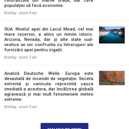
centralizate din marile orașe, dar cere
populației să facă economie.
Biziday ·
acum 4 ani
SUA. Nivelul apei din Lacul Mead, cel mai
mare rezervor, a atins un minim istoric.
Arizona, Nevada, dar și alte state sud-
vestice se vor confrunta cu întreruperi ale
furnizării apei pentru irigații.
Biziday ·
acum 5 ani
Analiză Deutsche Welle. Europa este
devastată de incendii de vegetație. Seceta
extremă și canicula reprezintă cauza
imediată a acestora, dar încălzirea globală
agravează și mai mult fenomenele meteo
extreme.
Biziday ·
acum 5 ani