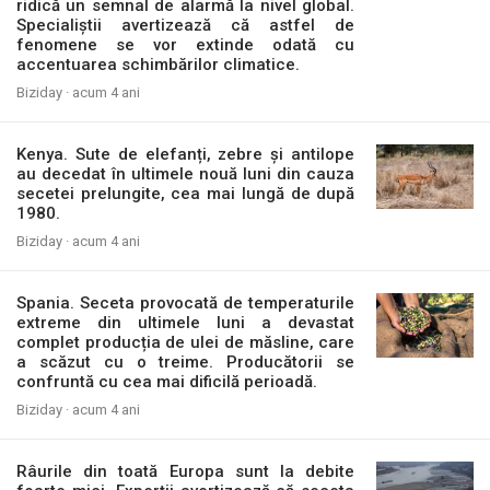
ridică un semnal de alarmă la nivel global.
Specialiștii avertizează că astfel de
fenomene se vor extinde odată cu
accentuarea schimbărilor climatice.
Biziday ·
acum 4 ani
Kenya. Sute de elefanți, zebre și antilope
au decedat în ultimele nouă luni din cauza
secetei prelungite, cea mai lungă de după
1980.
Biziday ·
acum 4 ani
Spania. Seceta provocată de temperaturile
extreme din ultimele luni a devastat
complet producția de ulei de măsline, care
a scăzut cu o treime. Producătorii se
confruntă cu cea mai dificilă perioadă.
Biziday ·
acum 4 ani
Râurile din toată Europa sunt la debite