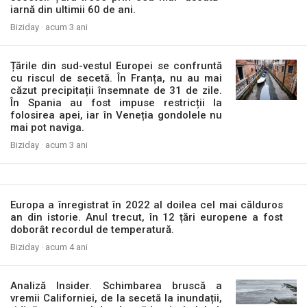
iarnă din ultimii 60 de ani.
Biziday ·
acum 3 ani
Țările din sud-vestul Europei se confruntă
cu riscul de secetă. În Franța, nu au mai
căzut precipitații însemnate de 31 de zile.
În Spania au fost impuse restricții la
folosirea apei, iar în Veneția gondolele nu
mai pot naviga.
Biziday ·
acum 3 ani
Europa a înregistrat în 2022 al doilea cel mai călduros
an din istorie. Anul trecut, în 12 țări europene a fost
doborât recordul de temperatură.
Biziday ·
acum 4 ani
Analiză Insider. Schimbarea bruscă a
vremii Californiei, de la secetă la inundații,