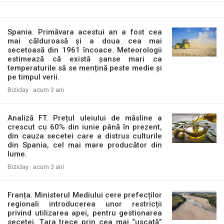
Spania. Primăvara acestui an a fost cea
mai călduroasă și a doua cea mai
secetoasă din 1961 încoace. Meteorologii
estimează că există șanse mari ca
temperaturile să se mențină peste medie și
pe timpul verii.
Biziday ·
acum 3 ani
Analiză FT. Prețul uleiului de măsline a
crescut cu 60% din iunie până în prezent,
din cauza secetei care a distrus culturile
din Spania, cel mai mare producător din
lume.
Biziday ·
acum 3 ani
Franța. Ministerul Mediului cere prefecților
regionali introducerea unor restricții
privind utilizarea apei, pentru gestionarea
secetei. Țara trece prin cea mai “uscată”