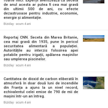
foarte mici. Experții avertizează că seceta
de anul acesta ar putea fi cea mai gravă
din ultimii 500 de ani, cu efecte
dezastruoase pentru industrie, economie,
energie și alimentație.
Biziday ·
acum 4 ani
Reportaj CNN. Seceta din Marea Britanie,
cea mai gravă din 1935, pune în pericol
securitatea alimentară a populației.
Autoritățile au interzis folosirea apei
potabile pentru irigații, spălarea mașinilor
sau umplerea piscinelor.
Biziday ·
acum 4 ani
Cantitatea de dioxid de carbon eliberată în
atmosferă în doar două luni de incendiile
din Franța a ajuns la un nivel record,
echivalentul celei emise de 790 de mii de
mașini într-un an întreg.
Biziday ·
acum 4 ani