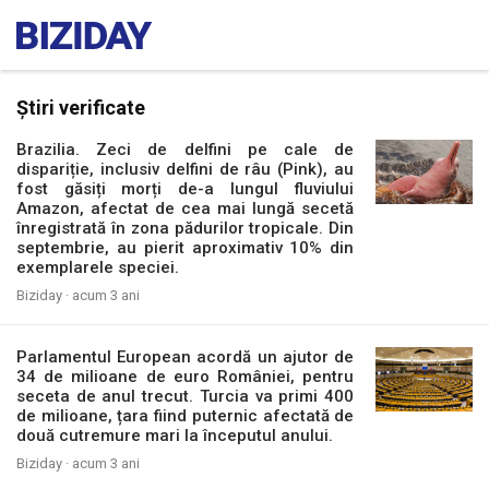
Știri verificate
Brazilia. Zeci de delfini pe cale de
dispariție, inclusiv delfini de râu (Pink), au
fost găsiți morți de-a lungul fluviului
Amazon, afectat de cea mai lungă secetă
înregistrată în zona pădurilor tropicale. Din
septembrie, au pierit aproximativ 10% din
exemplarele speciei.
Biziday ·
acum 3 ani
Parlamentul European acordă un ajutor de
34 de milioane de euro României, pentru
seceta de anul trecut. Turcia va primi 400
de milioane, țara fiind puternic afectată de
două cutremure mari la începutul anului.
Biziday ·
acum 3 ani