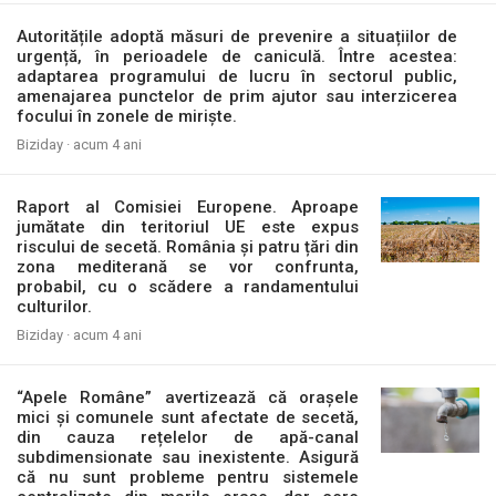
Autoritățile adoptă măsuri de prevenire a situațiilor de
urgență, în perioadele de caniculă. Între acestea:
adaptarea programului de lucru în sectorul public,
amenajarea punctelor de prim ajutor sau interzicerea
focului în zonele de miriște.
Biziday ·
acum 4 ani
Raport al Comisiei Europene. Aproape
jumătate din teritoriul UE este expus
riscului de secetă. România și patru țări din
zona mediterană se vor confrunta,
probabil, cu o scădere a randamentului
culturilor.
Biziday ·
acum 4 ani
“Apele Române” avertizează că orașele
mici și comunele sunt afectate de secetă,
din cauza rețelelor de apă-canal
subdimensionate sau inexistente. Asigură
că nu sunt probleme pentru sistemele