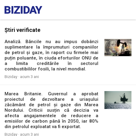
Știri verificate
Analiză. Băncile nu au impus dobânzi
suplimentare la împrumuturi companiilor
de petrol și gaze, în raport cu firmele mai
puțin poluante, în ciuda eforturilor ONU de
a limita creditările în sectorul
combustibililor fosili, la nivel mondial.
Biziday ·
acum 3 ani
Marea Britanie. Guvernul a aprobat
proiectul de dezvoltare a uriașului
zăcământ de petrol și gaze din Marea
Nordului. Criticii susțin că decizia va
afecta angajamentele de reducere a
emisiilor de carbon până în 2050, iar 80%
din petrolul exploatat va fi exportat.
Biziday ·
acum 3 ani