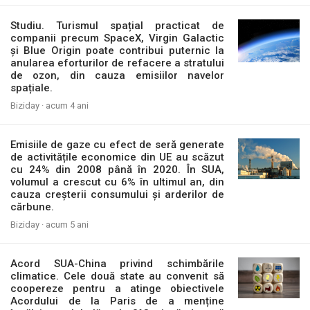
Studiu. Turismul spațial practicat de
companii precum SpaceX, Virgin Galactic
și Blue Origin poate contribui puternic la
anularea eforturilor de refacere a stratului
de ozon, din cauza emisiilor navelor
spațiale.
Biziday ·
acum 4 ani
Emisiile de gaze cu efect de seră generate
de activitățile economice din UE au scăzut
cu 24% din 2008 până în 2020. În SUA,
volumul a crescut cu 6% în ultimul an, din
cauza creșterii consumului și arderilor de
cărbune.
Biziday ·
acum 5 ani
Acord SUA-China privind schimbările
climatice. Cele două state au convenit să
coopereze pentru a atinge obiectivele
Acordului de la Paris de a menține