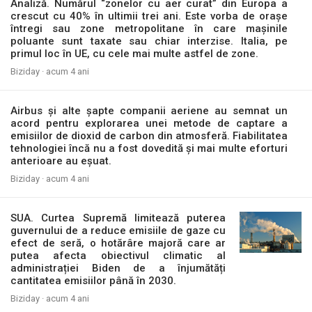
Analiză. Numărul “zonelor cu aer curat” din Europa a
crescut cu 40% în ultimii trei ani. Este vorba de orașe
întregi sau zone metropolitane în care mașinile
poluante sunt taxate sau chiar interzise. Italia, pe
primul loc în UE, cu cele mai multe astfel de zone.
Biziday ·
acum 4 ani
Airbus și alte șapte companii aeriene au semnat un
acord pentru explorarea unei metode de captare a
emisiilor de dioxid de carbon din atmosferă. Fiabilitatea
tehnologiei încă nu a fost dovedită și mai multe eforturi
anterioare au eșuat.
Biziday ·
acum 4 ani
SUA. Curtea Supremă limitează puterea
guvernului de a reduce emisiile de gaze cu
efect de seră, o hotărâre majoră care ar
putea afecta obiectivul climatic al
administrației Biden de a înjumătăți
cantitatea emisiilor până în 2030.
Biziday ·
acum 4 ani