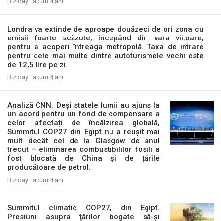
Biziday ·
acum 4 ani
Londra va extinde de aproape douăzeci de ori zona cu
emisii foarte scăzute, începând din vara viitoare,
pentru a acoperi întreaga metropolă. Taxa de intrare
pentru cele mai multe dintre autoturismele vechi este
de 12,5 lire pe zi.
Biziday ·
acum 4 ani
Analiză CNN. Deși statele lumii au ajuns la
un acord pentru un fond de compensare a
celor afectați de încălzirea globală,
Summitul COP27 din Egipt nu a reușit mai
mult decât cel de la Glasgow de anul
trecut – eliminarea combustibililor fosili a
fost blocată de China și de țările
producătoare de petrol.
Biziday ·
acum 4 ani
Summitul climatic COP27, din Egipt.
Presiuni asupra ţărilor bogate să-și