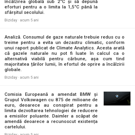
încălzirea globală sub 2°C și să depună
eforturi pentru a o limita la 1,5°C până la
sfârșitul secolului.
Biziday ·
acum 5 ani
Analiză. Consumul de gaze naturale trebuie redus cu o
treime pentru a evita un dezastru climatic, conform
unui raport publicat de Climate Analytics. Acesta arată
că gazele naturale nu pot fi luate în calcul ca o
alternativă viabilă pentru cărbune, așa cum tind
majoritatea țărilor lumii, în efortul de oprire a încălzirii
globale.
Biziday ·
acum 5 ani
Comisia Europeană a amendat BMW și
Grupul Volkswagen cu 875 de milioane de
euro, deoarece au conspirat pentru a
limita dezvoltarea tehnologiei de reducere
a emisiilor poluante. Daimler a scăpat de
amendă deoarece a recunoscut existența
cartelului.
Biziday ·
acum 5 ani