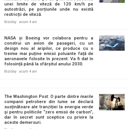
unei limite de viteză de 120 km/h pe
autostrăzi, pe porțiunile unde nu există
restricții de viteză.
Biziday ·
acum 4 ani
NASA și Boeing vor colabora pentru a
construi un avion de pasageri, cu un
design nou al aripilor, ce produce cu o
treime mai puține emisii poluante față de
aeronavele folosite în prezent. Va fi dat în
folosință până la sfârșitul anului 2030.
Biziday ·
acum 4 ani
The Washington Post: O parte dintre marile
companii petroliere din lume se declară
susținătoare ale tranziției la energia verde
și pentru politicile “zero emisii de carbon”,
dar în secret sunt sceptice cu privire la
aceste demersuri.