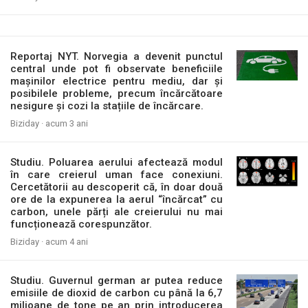
Reportaj NYT. Norvegia a devenit punctul
central unde pot fi observate beneficiile
mașinilor electrice pentru mediu, dar și
posibilele probleme, precum încărcătoare
nesigure și cozi la stațiile de încărcare.
Biziday ·
acum 3 ani
Studiu. Poluarea aerului afectează modul
în care creierul uman face conexiuni.
Cercetătorii au descoperit că, în doar două
ore de la expunerea la aerul “încărcat” cu
carbon, unele părți ale creierului nu mai
funcționează corespunzător.
Biziday ·
acum 4 ani
Studiu. Guvernul german ar putea reduce
emisiile de dioxid de carbon cu până la 6,7
milioane de tone pe an prin introducerea