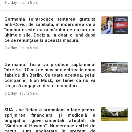
Biziday ·
acum 5 ani
Germania reintroduce testarea gratuită
anti-Covid, de sâmbătă, în încercarea de a
încetini creșterea numărului de cazuri din
ultimele zile. Decizia, la doar o lună după
ce se renunțase la această măsură.
Biziday ·
acum 5 ani
Germania. Tesla va produce săptămânal
între 5 și 10 mii de mașini electrice la noua
fabrică din Berlin. Cu toate acestea, șeful
companiei, Elon Musk, se teme că nu va
reuși să angajeze destui muncitori.
Biziday ·
acum 5 ani
SUA. Joe Biden a promulgat o lege pentru
sprijinirea financiară și medicală a
angajaților guvernamentali afectați de
“Sindromul Havana”. Numeroase astfel de
cazuri sunt anchetate în prezent de