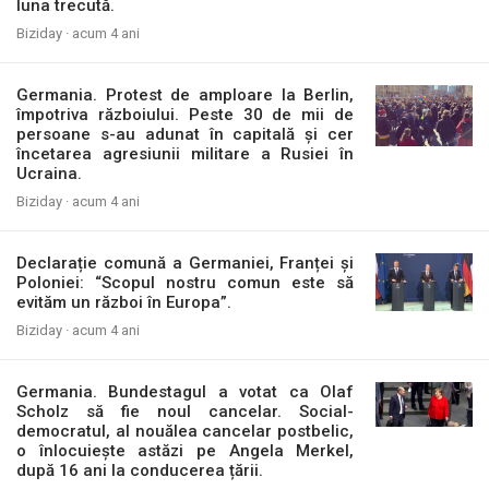
luna trecută.
Biziday ·
acum 4 ani
Germania. Protest de amploare la Berlin,
împotriva războiului. Peste 30 de mii de
persoane s-au adunat în capitală și cer
încetarea agresiunii militare a Rusiei în
Ucraina.
Biziday ·
acum 4 ani
Declarație comună a Germaniei, Franței și
Poloniei: “Scopul nostru comun este să
evităm un război în Europa”.
Biziday ·
acum 4 ani
Germania. Bundestagul a votat ca Olaf
Scholz să fie noul cancelar. Social-
democratul, al nouălea cancelar postbelic,
o înlocuiește astăzi pe Angela Merkel,
după 16 ani la conducerea țării.