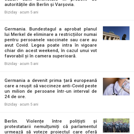
autoritățile din Berlin și Varșovia.
Biziday ·
acum 5 ani
Germania. Bundestagul a aprobat planul
lui Merkel de eliminare a restricțiilor numai
pentru persoanele vaccinate sau care au
avut Covid. Legea poate intra în vigoare
chiar din acest weekend, în cazul unui vot
favorabil și în camera superioară.
Biziday ·
acum 5 ani
Germania a devenit prima țară europeană
care a reușit să vaccineze anti-Covid peste
un milion de persoane într-un interval de
24 de ore.
Biziday ·
acum 5 ani
Berlin. Violențe între polițiști și
protestatarii nemulțumiți că parlamentul
urmează să voteze proiectul care oferă