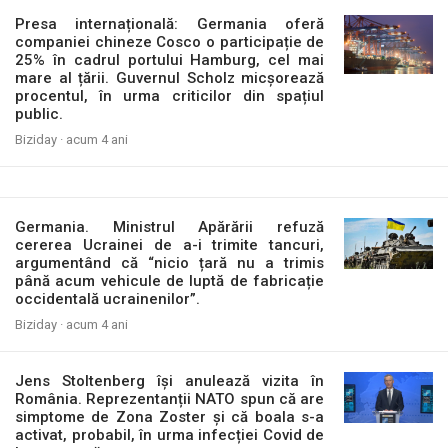
Presa internațională: Germania oferă
companiei chineze Cosco o participație de
25% în cadrul portului Hamburg, cel mai
mare al țării. Guvernul Scholz micșorează
procentul, în urma criticilor din spațiul
public.
Biziday ·
acum 4 ani
Germania. Ministrul Apărării refuză
cererea Ucrainei de a-i trimite tancuri,
argumentând că “nicio țară nu a trimis
până acum vehicule de luptă de fabricație
occidentală ucrainenilor”.
Biziday ·
acum 4 ani
Jens Stoltenberg își anulează vizita în
România. Reprezentanții NATO spun că are
simptome de Zona Zoster și că boala s-a
activat, probabil, în urma infecției Covid de