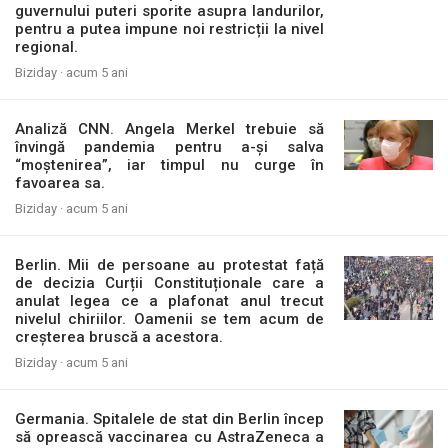
guvernului puteri sporite asupra landurilor,
pentru a putea impune noi restricții la nivel
regional.
Biziday ·
acum 5 ani
Analiză CNN. Angela Merkel trebuie să
învingă pandemia pentru a-și salva
“moștenirea”, iar timpul nu curge în
favoarea sa.
Biziday ·
acum 5 ani
Berlin. Mii de persoane au protestat față
de decizia Curții Constituționale care a
anulat legea ce a plafonat anul trecut
nivelul chiriilor. Oamenii se tem acum de
creșterea bruscă a acestora.
Biziday ·
acum 5 ani
Germania. Spitalele de stat din Berlin încep
să oprească vaccinarea cu AstraZeneca a