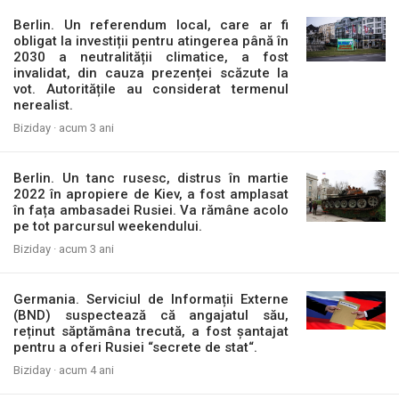
Berlin. Un referendum local, care ar fi
obligat la investiții pentru atingerea până în
2030 a neutralității climatice, a fost
invalidat, din cauza prezenței scăzute la
vot. Autoritățile au considerat termenul
nerealist.
Biziday ·
acum 3 ani
Berlin. Un tanc rusesc, distrus în martie
2022 în apropiere de Kiev, a fost amplasat
în fața ambasadei Rusiei. Va rămâne acolo
pe tot parcursul weekendului.
Biziday ·
acum 3 ani
Germania. Serviciul de Informații Externe
(BND) suspectează că angajatul său,
reținut săptămâna trecută, a fost șantajat
pentru a oferi Rusiei “secrete de stat“.
Biziday ·
acum 4 ani