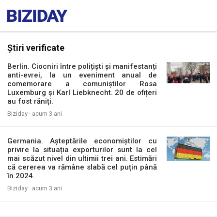
Știri verificate
Berlin. Ciocniri între polițiști și manifestanți
anti-evrei, la un eveniment anual de
comemorare a comuniștilor Rosa
Luxemburg și Karl Liebknecht. 20 de ofițeri
au fost răniți.
Biziday ·
acum 3 ani
Germania. Așteptările economiștilor cu
privire la situația exporturilor sunt la cel
mai scăzut nivel din ultimii trei ani. Estimări
că cererea va rămâne slabă cel puțin până
în 2024.
Biziday ·
acum 3 ani