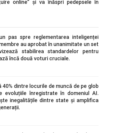
uire online” și va înăspri pedepsele în
un pas spre reglementarea inteligenței
le membre au aprobat în unanimitate un set
zează stabilirea standardelor pentru
ază încă două voturi cruciale.
 40% dintre locurile de muncă de pe glob
 evoluțiile înregistrate în domeniul AI.
te inegalitățile dintre state și amplifica
enerații.