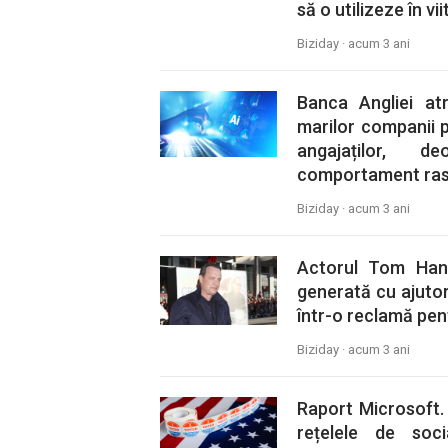
să o utilizeze în vi
Biziday ·
acum 3 ani
Banca Angliei at
marilor companii p
angajaților, d
comportament rasis
Biziday ·
acum 3 ani
Actorul Tom Hank
generată cu ajutor
într-o reclamă pe
Biziday ·
acum 3 ani
Raport Microsoft. 
rețelele de soci