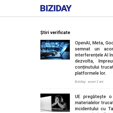
Știri verificate
OpenAI, Meta, Goo
semnat un acor
interferențele AI în
dezvolta, împre
conținutului truca
platformele lor.
Biziday ·
acum 2 ani
UE pregătește o 
materialelor truca
incidentului cu Ta