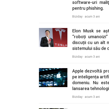
software-uri mali
pentru phishing.
Biziday ·
acum 3 ani
Elon Musk se așt
“roboți umanoizi”
discuții cu un alt
sistemului său de 
Biziday ·
acum 3 ani
Apple dezvoltă pro
pe inteligența arti
domeniu. Nu este
lansarea tehnologie
Biziday ·
acum 3 ani