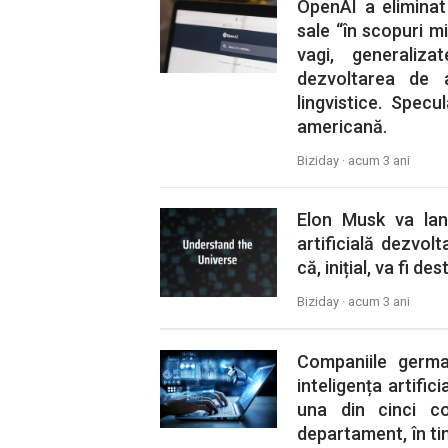
OpenAI a eliminat r
sale “în scopuri mi
vagi, generaliz
dezvoltarea de 
lingvistice. Spec
americană.
Biziday ·
acum 3 ani
Elon Musk va lan
artificială dezvol
că, inițial, va fi de
Biziday ·
acum 3 ani
Companiile germa
inteligența artific
una din cinci c
departament, în ti