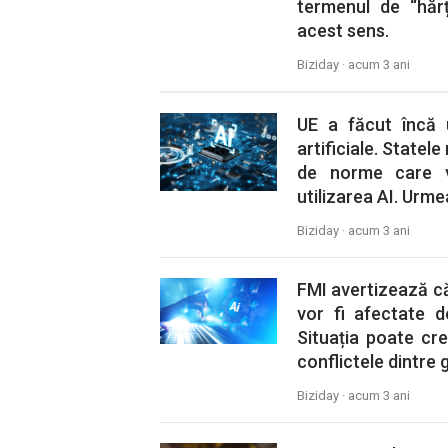
termenul de “hărț
acest sens.
Biziday ·
acum 3 ani
UE a făcut încă 
artificiale. State
de norme care vi
utilizarea AI. Urme
Biziday ·
acum 3 ani
FMI avertizează că
vor fi afectate de
Situația poate creș
conflictele dintre g
Biziday ·
acum 3 ani