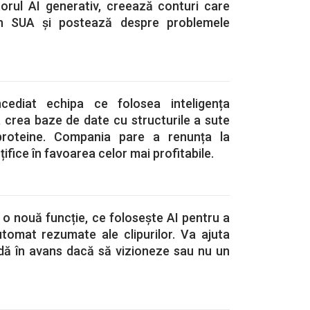
torul AI generativ, creează conturi care
in SUA și postează despre problemele
ediat echipa ce folosea inteligența
 a crea baze de date cu structurile a sute
proteine. Compania pare a renunța la
țifice în favoarea celor mai profitabile.
o nouă funcție, ce folosește AI pentru a
utomat rezumate ale clipurilor. Va ajuta
cidă în avans dacă să vizioneze sau nu un