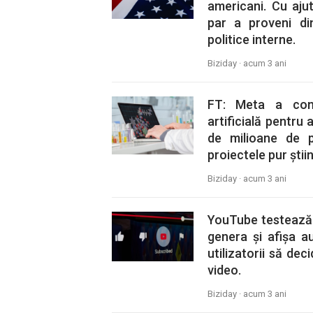
americani. Cu aju
par a proveni d
politice interne.
Biziday ·
acum 3 ani
FT: Meta a conc
artificială pentru
de milioane de 
proiectele pur știin
Biziday ·
acum 3 ani
YouTube testează 
genera și afișa a
utilizatorii să de
video.
Biziday ·
acum 3 ani