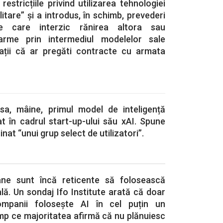
estricțiile privind utilizarea tehnologiei
litare” și a introdus, în schimb, prevederi
ate care interzic rănirea altora sau
arme prin intermediul modelelor sale
ulații că ar pregăti contracte cu armata
sa, mâine, primul model de inteligență
tat în cadrul start-up-ului său xAI. Spune
stinat “unui grup select de utilizatori”.
ne sunt încă reticente să folosească
ială. Un sondaj Ifo Institute arată că doar
ompanii folosește AI în cel puțin un
mp ce majoritatea afirmă că nu plănuiesc