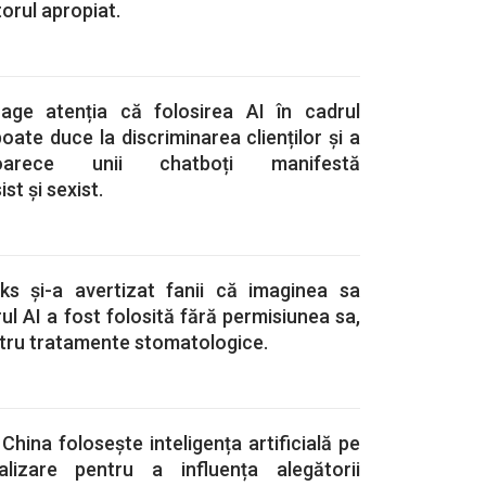
itorul apropiat.
rage atenția că folosirea AI în cadrul
oate duce la discriminarea clienților și a
eoarece unii chatboți manifestă
t și sexist.
s și-a avertizat fanii că imaginea sa
ul AI a fost folosită fără permisiunea sa,
ntru tratamente stomatologice.
China folosește inteligența artificială pe
alizare pentru a influența alegătorii