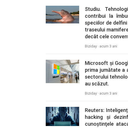
Studiu. Tehnolo
contribui la îmbu
speciilor de delfin
traseului mamifere
decât cele convenţ
Biziday ·
acum 3 ani
Microsoft și Googl
prima jumătate a a
sectorului tehnolo
au scăzut.
Biziday ·
acum 3 ani
Reuters: Inteligenț
hacking și dezinf
cunoştinţele ataca