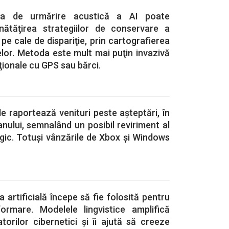
gia de urmărire acustică a AI poate
nătăţirea strategiilor de conservare a
i pe cale de dispariţie, prin cartografierea
lor. Metoda este mult mai puţin invazivă
ionale cu GPS sau bărci.
e raportează venituri peste așteptări, în
nului, semnalând un posibil reviriment al
gic. Totuși vânzările de Xbox și Windows
a artificială începe să fie folosită pentru
ormare. Modelele lingvistice amplifică
torilor cibernetici şi îi ajută să creeze