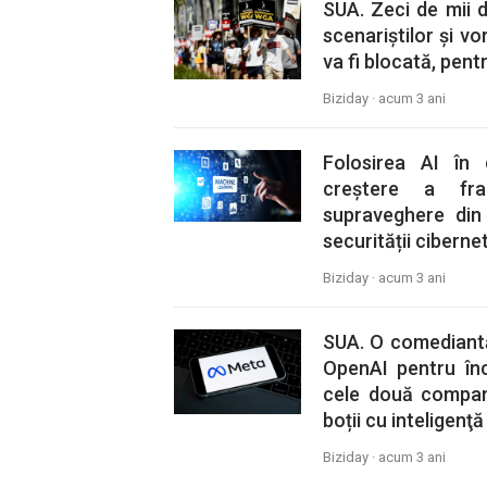
SUA. Zeci de mii d
scenariștilor și vo
va fi blocată, pent
Biziday ·
acum 3 ani
Folosirea AI în
creștere a frau
supraveghere din
securității ciberne
Biziday ·
acum 3 ani
SUA. O comediantă 
OpenAI pentru înc
cele două compani
boții cu inteligenţă 
Biziday ·
acum 3 ani