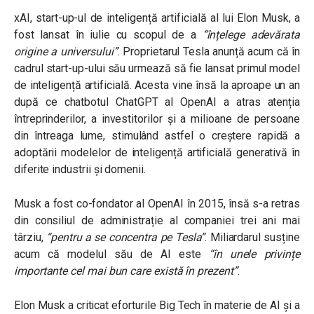
xAI, start-up-ul de inteligență artificială al lui Elon Musk, a
fost lansat în iulie cu scopul de a
“înțelege adevărata
origine a universului”
. Proprietarul Tesla anunță acum că în
cadrul start-up-ului său urmează să fie lansat primul model
de inteligență artificială. Acesta vine însă la aproape un an
după ce chatbotul ChatGPT al OpenAI a atras atenția
întreprinderilor, a investitorilor și a milioane de persoane
din întreaga lume, stimulând astfel o creștere rapidă a
adoptării modelelor de inteligență artificială generativă în
diferite industrii și domenii.
Musk a fost co-fondator al OpenAI în 2015, însă s-a retras
din consiliul de administrație al companiei trei ani mai
târziu,
“pentru a se concentra pe Tesla”
. Miliardarul susține
acum că modelul său de AI este
“în unele privințe
importante cel mai bun care există în prezent”
.
Elon Musk a criticat eforturile Big Tech în materie de AI și a