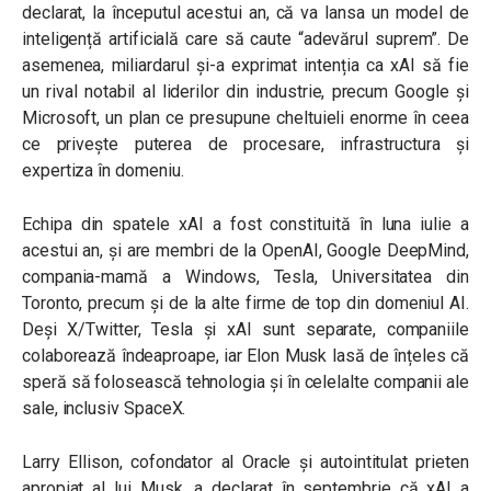
declarat, la începutul acestui an, că va lansa un model de
inteligență artificială care să caute “adevărul suprem”. De
asemenea, miliardarul și-a exprimat intenția ca xAI să fie
un rival notabil al liderilor din industrie, precum Google și
Microsoft, un plan ce presupune cheltuieli enorme în ceea
ce privește puterea de procesare, infrastructura și
expertiza în domeniu.
Echipa din spatele xAI a fost constituită în luna iulie a
acestui an, și are membri de la OpenAI, Google DeepMind,
compania-mamă a Windows, Tesla, Universitatea din
Toronto, precum și de la alte firme de top din domeniul AI.
Deși X/Twitter, Tesla și xAI sunt separate, companiile
colaborează îndeaproape, iar Elon Musk lasă de înțeles că
speră să folosească tehnologia și în celelalte companii ale
sale, inclusiv SpaceX.
Larry Ellison, cofondator al Oracle și autointitulat prieten
apropiat al lui Musk, a declarat în septembrie că xAI a