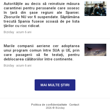
Autoritățile au decis să reinstiuie măsura
carantinei pentru persoanele care sosesc
în țară din șase regiuni ale Spaniei.
Zborurile NU vor fi suspendate. Săptămâna
trecută Spania fusese scoasă de pe lista
țărilor cu risc ridicat.
Biziday ·
acum 6 ani
Marile companii aeriene cer adoptarea
unui program comun între SUA și UE, prin
care pasagerii să fie testați, pentru
deblocarea călătoriilor între continente.
Biziday ·
acum 6 ani
MAI MULTE ȘTIRI
Politica de confidențialitate
·
Contact
2026 © Biziday