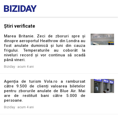
Știri verificate
Marea Britanie. Zeci de zboruri spre și
dinspre aeroportul Heathrow din Londra au
fost anulate duminică și luni din cauza
frigului. Temperaturile au coborât la
niveluri record și vor continua să scadă
până vineri.
Biziday ·
acum 4 ani
Agenția de turism Vola.ro a rambursat
către 9.500 de clienți valoarea biletelor
pentru zborurile anulate de Blue Air. Mai
are de restituit bani către 5.000 de
persoane.
Biziday ·
acum 4 ani