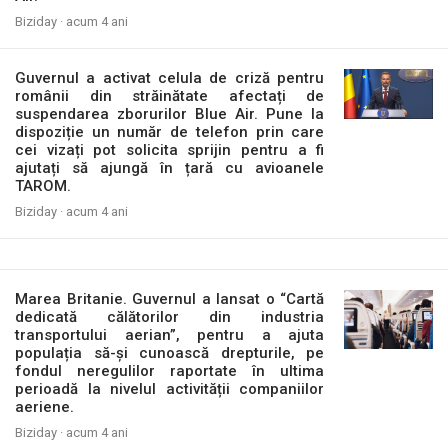
Biziday ·
acum 4 ani
Guvernul a activat celula de criză pentru
românii din străinătate afectați de
suspendarea zborurilor Blue Air. Pune la
dispoziție un număr de telefon prin care
cei vizați pot solicita sprijin pentru a fi
ajutați să ajungă în țară cu avioanele
TAROM.
Biziday ·
acum 4 ani
Marea Britanie. Guvernul a lansat o “Cartă
dedicată călătorilor din industria
transportului aerian”, pentru a ajuta
populația să-și cunoască drepturile, pe
fondul neregulilor raportate în ultima
perioadă la nivelul activității companiilor
aeriene.
Biziday ·
acum 4 ani