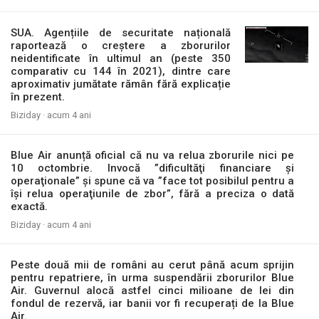
SUA. Agențiile de securitate națională
raportează o creștere a zborurilor
neidentificate în ultimul an (peste 350
comparativ cu 144 în 2021), dintre care
aproximativ jumătate rămân fără explicație
în prezent.
Biziday ·
acum 4 ani
Blue Air anunță oficial că nu va relua zborurile nici pe
10 octombrie. Invocă ”dificultăţi financiare şi
operaţionale” și spune că va ”face tot posibilul pentru a
îşi relua operaţiunile de zbor”, fără a preciza o dată
exactă.
Biziday ·
acum 4 ani
Peste două mii de români au cerut până acum sprijin
pentru repatriere, în urma suspendării zborurilor Blue
Air. Guvernul alocă astfel cinci milioane de lei din
fondul de rezervă, iar banii vor fi recuperați de la Blue
Air.