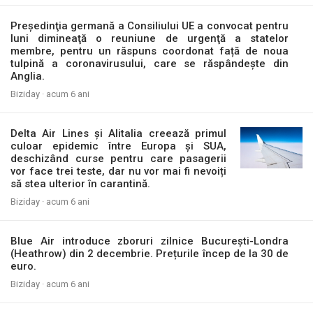
Preşedinţia germană a Consiliului UE a convocat pentru
luni dimineaţă o reuniune de urgenţă a statelor
membre, pentru un răspuns coordonat față de noua
tulpină a coronavirusului, care se răspândește din
Anglia.
Biziday ·
acum 6 ani
Delta Air Lines și Alitalia creează primul
culoar epidemic între Europa și SUA,
deschizând curse pentru care pasagerii
vor face trei teste, dar nu vor mai fi nevoiți
să stea ulterior în carantină.
Biziday ·
acum 6 ani
Blue Air introduce zboruri zilnice București-Londra
(Heathrow) din 2 decembrie. Prețurile încep de la 30 de
euro.
Biziday ·
acum 6 ani