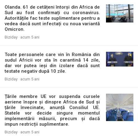
Olanda. 61 de cetățeni întorși din Africa de
Sud au fost confirmați cu coronavirus.
Autoritățile fac teste suplimentare pentru a
vedea dacă sunt infectați cu noua variantă
Omicron.
Biziday ·
acum 5 ani
Toate persoanele care vin în România din
sudul Africii vor sta în carantină 14 zile,
dar vor putea ieși din izolare dacă sunt
testate negativ după 10 zile.
Biziday ·
acum 5 ani
Țările membre UE vor suspenda cursele
aeriene înspre și dinspre Africa de Sud și
țările învecinate, anunță Consiliul UE.
Statele vor decide singure momentul
implementării măsurii, precum și dacă
impun restricții suplimentare.
Biziday ·
acum 5 ani