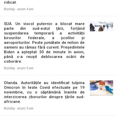
ridicat.
Biziday ·
acum 4 ani
SUA. Un viscol puternic a blocat mare
parte din sud-estul țării, forțând
suspendarea temporară a activității
birourilor federale, a școlilor și
aeroporturilor. Peste jumătate de milion de
oameni au rămas fără curent. Președintele
Biden a așteptat 30 de minute în avion,
până s-a reușit deblocarea scării de
coborâre.
Biziday ·
acum 5 ani
Olanda. Autoritățile au identificat tulpina
Omicron în teste Covid efectuate pe 19
noiembrie, cu o săptămână înainte de
interzicerea zborurilor dinspre țările sud-
africane.
Biziday ·
acum 5 ani