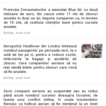
Protecția Consumatorilor a amendat Blue Air cu două
milioane de euro, din cauza celor 11 mii de zboruri
anulate în doar un an. Impune companiei ca, în termen
de 10 zile, să restituie clienților banii pentru cursele
anulate.
Biziday ·
acum 4 ani
Aeroportul Heathrow din Londra limitează
numărul pasagerilor pe perioada verii, la o
sută de mii pe zi, pentru a reduce cozile,
întârzierile la bagaje și anulările de
zboruri. Cere companiilor aeriene să nu
mai vândă bilete pentru zboruri care riscă
să fie anulate.
Biziday ·
acum 4 ani
Zece companii aeriene au suspendat sau au redus
până acum numărul curselor deasupra Ucrainei, de
teama unui conflict militar, în ciuda insistențelor
Kievului ca traficul aerian să fie menținut la un nivel