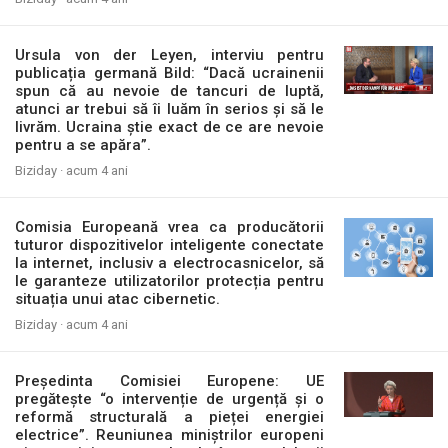
Ursula von der Leyen, interviu pentru
publicația germană Bild: “Dacă ucrainenii
spun că au nevoie de tancuri de luptă,
atunci ar trebui să îi luăm în serios și să le
livrăm. Ucraina știe exact de ce are nevoie
pentru a se apăra”.
Biziday ·
acum 4 ani
Comisia Europeană vrea ca producătorii
tuturor dispozitivelor inteligente conectate
la internet, inclusiv a electrocasnicelor, să
le garanteze utilizatorilor protecția pentru
situația unui atac cibernetic.
Biziday ·
acum 4 ani
Președinta Comisiei Europene: UE
pregătește “o intervenție de urgență și o
reformă structurală a pieței energiei
electrice”. Reuniunea miniștrilor europeni