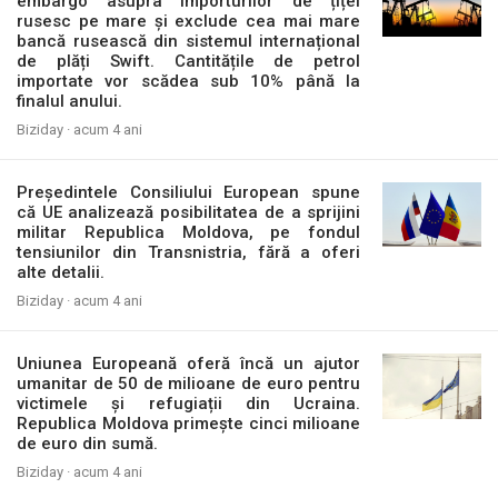
embargo asupra importurilor de țiței
rusesc pe mare și exclude cea mai mare
bancă rusească din sistemul internațional
de plăți Swift. Cantitățile de petrol
importate vor scădea sub 10% până la
finalul anului.
Biziday ·
acum 4 ani
Președintele Consiliului European spune
că UE analizează posibilitatea de a sprijini
militar Republica Moldova, pe fondul
tensiunilor din Transnistria, fără a oferi
alte detalii.
Biziday ·
acum 4 ani
Uniunea Europeană oferă încă un ajutor
umanitar de 50 de milioane de euro pentru
victimele și refugiații din Ucraina.
Republica Moldova primește cinci milioane
de euro din sumă.
Biziday ·
acum 4 ani