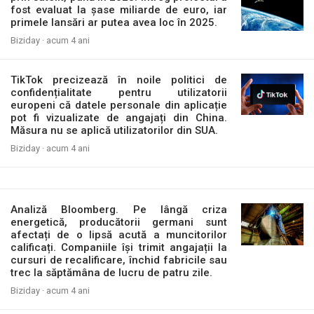
fost evaluat la șase miliarde de euro, iar
primele lansări ar putea avea loc în 2025.
Biziday ·
acum 4 ani
TikTok precizează în noile politici de
confidențialitate pentru utilizatorii
europeni că datele personale din aplicație
pot fi vizualizate de angajați din China.
Măsura nu se aplică utilizatorilor din SUA.
Biziday ·
acum 4 ani
Analiză Bloomberg. Pe lângă criza
energetică, producătorii germani sunt
afectați de o lipsă acută a muncitorilor
calificați. Companiile își trimit angajații la
cursuri de recalificare, închid fabricile sau
trec la săptămâna de lucru de patru zile.
Biziday ·
acum 4 ani