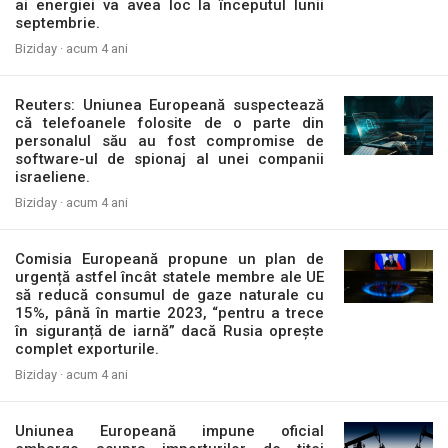
ai energiei va avea loc la începutul lunii
septembrie.
Biziday ·
acum 4 ani
Reuters: Uniunea Europeană suspectează
că telefoanele folosite de o parte din
personalul său au fost compromise de
software-ul de spionaj al unei companii
israeliene.
Biziday ·
acum 4 ani
Comisia Europeană propune un plan de
urgență astfel încât statele membre ale UE
să reducă consumul de gaze naturale cu
15%, până în martie 2023, “pentru a trece
în siguranță de iarnă” dacă Rusia oprește
complet exporturile.
Biziday ·
acum 4 ani
Uniunea Europeană impune oficial