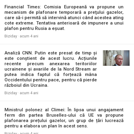
Financial Times: Comisia Europeană va propune un
mecanism de plafonare temporară a preţului gazelor,
care să-i permită să intervină atunci când acestea ating
cote extreme. Tentativa anterioară de impunere a unui
plafon pentru Rusia a eșuat.
Biziday ·
acum 4 ani
Analiză CNN. Putin este presat de timp și
este conștient de acest lucru. Acțiunile
recente precum anexarea teritoriilor
ucrainene și avariile de la Nord Stream ar
putea indica faptul că forțează mâna
Occidentului pentru pace, pentru că pierde
războiul din Ucraina.
Biziday ·
acum 4 ani
Ministrul polonez al Climei: În lipsa unui angajament
ferm din partea Bruxelles-ului că UE va propune
plafonarea prețului gazelor, un grup de țări lucrează
pentru a elabora un plan în acest sens.
Biziday ·
acum 4 ani