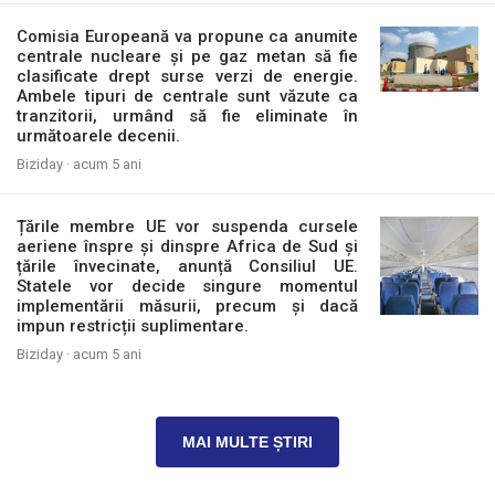
Comisia Europeană va propune ca anumite
centrale nucleare și pe gaz metan să fie
clasificate drept surse verzi de energie.
Ambele tipuri de centrale sunt văzute ca
tranzitorii, urmând să fie eliminate în
următoarele decenii.
Biziday ·
acum 5 ani
Țările membre UE vor suspenda cursele
aeriene înspre și dinspre Africa de Sud și
țările învecinate, anunță Consiliul UE.
Statele vor decide singure momentul
implementării măsurii, precum și dacă
impun restricții suplimentare.
Biziday ·
acum 5 ani
MAI MULTE ȘTIRI