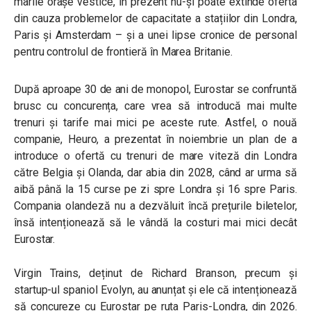
marile orașe vestice, în prezent nu-și poate extinde oferta
din cauza problemelor de capacitate a stațiilor din Londra,
Paris și Amsterdam – și a unei lipse cronice de personal
pentru controlul de frontieră în Marea Britanie.
După aproape 30 de ani de monopol, Eurostar se confruntă
brusc cu concurența, care vrea să introducă mai multe
trenuri și tarife mai mici pe aceste rute. Astfel, o nouă
companie, Heuro, a prezentat în noiembrie un plan de a
introduce o ofertă cu trenuri de mare viteză din Londra
către Belgia și Olanda, dar abia din 2028, când ar urma să
aibă până la 15 curse pe zi spre Londra și 16 spre Paris.
Compania olandeză nu a dezvăluit încă prețurile biletelor,
însă intenționează să le vândă la costuri mai mici decât
Eurostar.
Virgin Trains, deținut de Richard Branson, precum și
startup-ul spaniol Evolyn, au anunțat și ele că intenționează
să concureze cu Eurostar pe ruta Paris-Londra, din 2026.