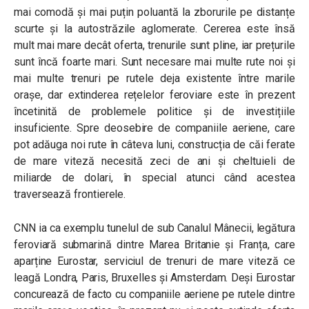
mai comodă și mai puțin poluantă la zborurile pe distanțe
scurte și la autostrăzile aglomerate. Cererea este însă
mult mai mare decât oferta, trenurile sunt pline, iar prețurile
sunt încă foarte mari. Sunt necesare mai multe rute noi și
mai multe trenuri pe rutele deja existente între marile
orașe, dar extinderea rețelelor feroviare este în prezent
încetinită de problemele politice și de investițiile
insuficiente. Spre deosebire de companiile aeriene, care
pot adăuga noi rute în câteva luni, construcția de căi ferate
de mare viteză necesită zeci de ani și cheltuieli de
miliarde de dolari, în special atunci când acestea
traversează frontierele.
CNN ia ca exemplu tunelul de sub Canalul Mânecii, legătura
feroviară submarină dintre Marea Britanie și Franța, care
aparține Eurostar, serviciul de trenuri de mare viteză ce
leagă Londra, Paris, Bruxelles și Amsterdam. Deși Eurostar
concurează de facto cu companiile aeriene pe rutele dintre