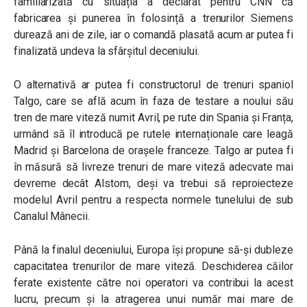
familiarizată cu situația a declarat pentru CNN că
fabricarea și punerea în folosință a trenurilor Siemens
durează ani de zile, iar o comandă plasată acum ar putea fi
finalizată undeva la sfârșitul deceniului.
O alternativă ar putea fi constructorul de trenuri spaniol
Talgo, care se află acum în faza de testare a noului său
tren de mare viteză numit Avril, pe rute din Spania și Franța,
urmând să îl introducă pe rutele internaționale care leagă
Madrid și Barcelona de orașele franceze. Talgo ar putea fi
în măsură să livreze trenuri de mare viteză adecvate mai
devreme decât Alstom, deși va trebui să reproiecteze
modelul Avril pentru a respecta normele tunelului de sub
Canalul Mânecii.
Până la finalul deceniului, Europa își propune să-și dubleze
capacitatea trenurilor de mare viteză. Deschiderea căilor
ferate existente către noi operatori va contribui la acest
lucru, precum și la atragerea unui număr mai mare de