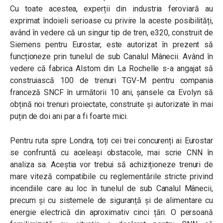
Cu toate acestea, experții din industria feroviară au
exprimat îndoieli serioase cu privire la aceste posibilități,
având în vedere că un singur tip de tren, e320, construit de
Siemens pentru Eurostar, este autorizat în prezent să
funcționeze prin tunelul de sub Canalul Mânecii. Având în
vedere că fabrica Alstom din La Rochelle s-a angajat să
construiască 100 de trenuri TGV-M pentru compania
franceză SNCF în următorii 10 ani, șansele ca Evolyn să
obțină noi trenuri proiectate, construite și autorizate în mai
puțin de doi ani par a fi foarte mici.
Pentru ruta spre Londra, toți cei trei concurenți ai Eurostar
se confruntă cu aceleași obstacole, mai scrie CNN în
analiza sa. Aceștia vor trebui să achiziționeze trenuri de
mare viteză compatibile cu reglementările stricte privind
incendiile care au loc în tunelul de sub Canalul Mânecii,
precum și cu sistemele de siguranță și de alimentare cu
energie electrică din aproximativ cinci țări. O persoană