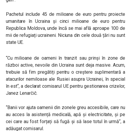
Pachetul include 45 de milioane de euro pentru proiecte
umanitare în Ucraina și cinci milioane de euro pentru
Republica Moldova, unde încă se mai află aproape 100 de
mii de refugiați ucraineni. Niciuna din cele două țări nu sunt
state UE.
“
Cu milioane de oameni în tranzit sau prinși în zone de
război active, nevoile din Ucraina sunt deja masive. Acum,
trebuie să fim pregătiți pentru o creștere suplimentară a
atacurilor nemiloase ale Rusiei asupra Ucrainei, în special
în est
“, a declarat comisarul UE pentru gestionarea crizelor,
Janez Lenarčič.
“B
anii vor ajuta oamenii din zonele greu accesibile, care nu
au acces la asistență medicală, apă și electricitate, și pe
cei care au fost forțați să fugă și să lase totul în urmă
“, a
adăugat comisarul.