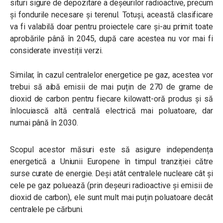
situri sigure de depozitare a deșeurilor radioactive, precum
și fondurile necesare și terenul. Totuși, această clasificare
va fi valabilă doar pentru proiectele care și-au primit toate
aprobările până în 2045, după care acestea nu vor mai fi
considerate investiții verzi.
Similar, în cazul centralelor energetice pe gaz, acestea vor
trebui să aibă emisii de mai puțin de 270 de grame de
dioxid de carbon pentru fiecare kilowatt-oră produs și să
înlocuiască altă centrală electrică mai poluatoare, dar
numai până în 2030.
Scopul acestor măsuri este să asigure independența
energetică a Uniunii Europene în timpul tranziției către
surse curate de energie. Deși atât centralele nucleare cât și
cele pe gaz poluează (prin deșeuri radioactive și emisii de
dioxid de carbon), ele sunt mult mai puțin poluatoare decât
centralele pe cărbuni.