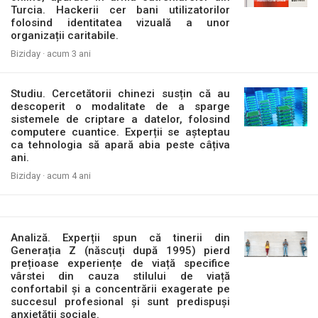
Turcia. Hackerii cer bani utilizatorilor
folosind identitatea vizuală a unor
organizații caritabile.
Biziday ·
acum 3 ani
Studiu. Cercetătorii chinezi susțin că au
descoperit o modalitate de a sparge
sistemele de criptare a datelor, folosind
computere cuantice. Experții se așteptau
ca tehnologia să apară abia peste câțiva
ani.
Biziday ·
acum 4 ani
Analiză. Experții spun că tinerii din
Generația Z (născuți după 1995) pierd
prețioase experiențe de viață specifice
vârstei din cauza stilului de viață
confortabil și a concentrării exagerate pe
succesul profesional și sunt predispuși
anxietății sociale.