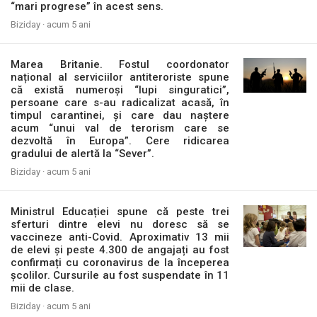
“mari progrese” în acest sens.
Biziday ·
acum 5 ani
Marea Britanie. Fostul coordonator
național al serviciilor antiteroriste spune
că există numeroși “lupi singuratici”,
persoane care s-au radicalizat acasă, în
timpul carantinei, și care dau naștere
acum “unui val de terorism care se
dezvoltă în Europa”. Cere ridicarea
gradului de alertă la “Sever”.
Biziday ·
acum 5 ani
Ministrul Educației spune că peste trei
sferturi dintre elevi nu doresc să se
vaccineze anti-Covid. Aproximativ 13 mii
de elevi și peste 4.300 de angajați au fost
confirmați cu coronavirus de la începerea
școlilor. Cursurile au fost suspendate în 11
mii de clase.
Biziday ·
acum 5 ani