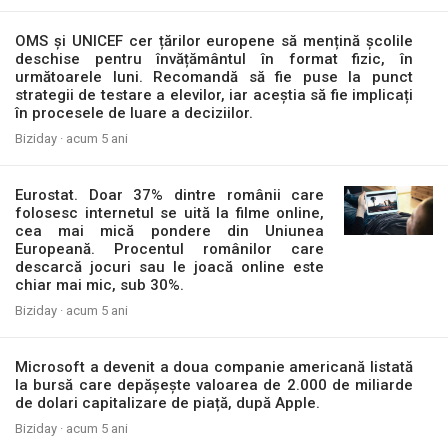
OMS și UNICEF cer țărilor europene să mențină școlile
deschise pentru învățământul în format fizic, în
următoarele luni. Recomandă să fie puse la punct
strategii de testare a elevilor, iar aceștia să fie implicați
în procesele de luare a deciziilor.
Biziday ·
acum 5 ani
Eurostat. Doar 37% dintre românii care
folosesc internetul se uită la filme online,
cea mai mică pondere din Uniunea
Europeană. Procentul românilor care
descarcă jocuri sau le joacă online este
chiar mai mic, sub 30%.
Biziday ·
acum 5 ani
Microsoft a devenit a doua companie americană listată
la bursă care depășește valoarea de 2.000 de miliarde
de dolari capitalizare de piață, după Apple.
Biziday ·
acum 5 ani