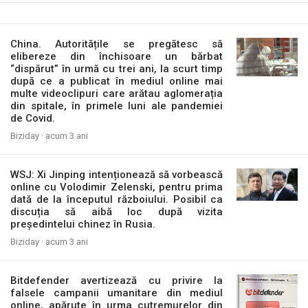
China. Autoritățile se pregătesc să
elibereze din închisoare un bărbat
“dispărut” în urmă cu trei ani, la scurt timp
după ce a publicat în mediul online mai
multe videoclipuri care arătau aglomerația
din spitale, în primele luni ale pandemiei
de Covid.
Biziday ·
acum 3 ani
WSJ: Xi Jinping intenționează să vorbească
online cu Volodimir Zelenski, pentru prima
dată de la începutul războiului. Posibil ca
discuția să aibă loc după vizita
președintelui chinez în Rusia.
Biziday ·
acum 3 ani
Bitdefender avertizează cu privire la
falsele campanii umanitare din mediul
online, apărute în urma cutremurelor din