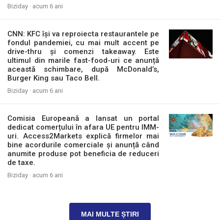
Biziday ·
acum 6 ani
CNN: KFC își va reproiecta restaurantele pe
fondul pandemiei, cu mai mult accent pe
drive-thru și comenzi takeaway. Este
ultimul din marile fast-food-uri ce anunță
această schimbare, după McDonald’s,
Burger King sau Taco Bell.
Biziday ·
acum 6 ani
Comisia Europeană a lansat un portal
dedicat comerțului în afara UE pentru IMM-
uri. Access2Markets explică firmelor mai
bine acordurile comerciale și anunță când
anumite produse pot beneficia de reduceri
de taxe.
Biziday ·
acum 6 ani
MAI MULTE ȘTIRI