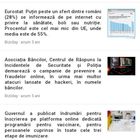
Eurostat: Puțin peste un sfert dintre români
(28%) se informează de pe internet cu
privire la sănătate, boli sau nutriție.
Procentul este cel mai mic din UE, unde
media este de 55%.
Biziday ·
acum 5 ani
Asociația Băncilor, Centrul de Răspuns la
Incidentele de Securitate și Poliția
demarează o campanie de prevenire a
fraudelor online, în urma mai multor
atacuri lansate de hackeri, în numele
băncilor.
Biziday ·
acum 5 ani
Guvernul a publicat îndrumări pentru
înscrierea pe platforma online dedicată
programării pentru vaccinare, pentru
persoanele cuprinse în toate cele trei
etape de imunizare.