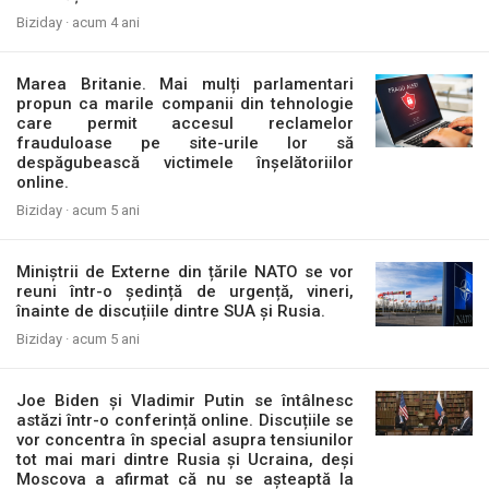
Biziday ·
acum 4 ani
Marea Britanie. Mai mulți parlamentari
propun ca marile companii din tehnologie
care permit accesul reclamelor
frauduloase pe site-urile lor să
despăgubească victimele înșelătoriilor
online.
Biziday ·
acum 5 ani
Miniștrii de Externe din țările NATO se vor
reuni într-o ședință de urgență, vineri,
înainte de discuțiile dintre SUA și Rusia.
Biziday ·
acum 5 ani
Joe Biden și Vladimir Putin se întâlnesc
astăzi într-o conferință online. Discuțiile se
vor concentra în special asupra tensiunilor
tot mai mari dintre Rusia și Ucraina, deși
Moscova a afirmat că nu se așteaptă la