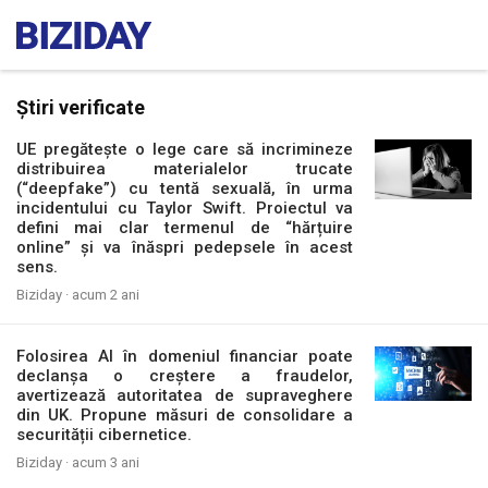
Știri verificate
UE pregătește o lege care să incrimineze
distribuirea materialelor trucate
(“deepfake”) cu tentă sexuală, în urma
incidentului cu Taylor Swift. Proiectul va
defini mai clar termenul de “hărțuire
online” și va înăspri pedepsele în acest
sens.
Biziday ·
acum 2 ani
Folosirea AI în domeniul financiar poate
declanșa o creștere a fraudelor,
avertizează autoritatea de supraveghere
din UK. Propune măsuri de consolidare a
securității cibernetice.
Biziday ·
acum 3 ani