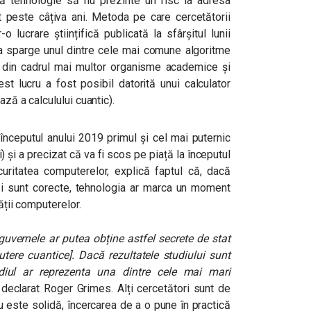
ă tehnologie să nu prezinte un risc la adresa
ât peste câțiva ani. Metoda pe care cercetătorii
o lucrare științifică publicată la sfârșitul lunii
 a sparge unul dintre cele mai comune algoritme
ti din cadrul mai multor organisme academice și
t lucru a fost posibil datorită unui calculator
ază a calculului cuantic).
nceputul anului 2019 primul și cel mai puternic
) și a precizat că va fi scos pe piață la începutul
uritatea computerelor, explică faptul că, dacă
nezi sunt corecte, tehnologia ar marca un moment
ății computerelor.
uvernele ar putea obține astfel secrete de stat
tere cuantice]. Dacă rezultatele studiului sunt
diul ar reprezenta una dintre cele mai mari
a declarat Roger Grimes. Alți cercetători sunt de
u este solidă, încercarea de a o pune în practică