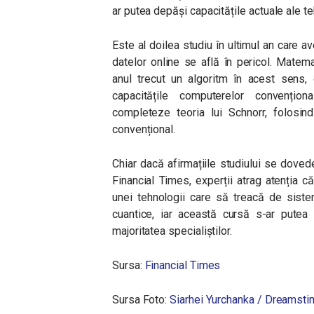
ar putea depăși capacitățile actuale ale te
Este al doilea studiu în ultimul an care a
datelor online se află în pericol. Matem
anul trecut un algoritm în acest sens,
capacitățile computerelor convențion
completeze teoria lui Schnorr, folosind
convențional.
Chiar dacă afirmațiile studiului se doved
Financial Times, experții atrag atenția 
unei tehnologii care să treacă de siste
cuantice, iar această cursă s-ar putea
majoritatea specialiștilor.
Sursa:
Financial Times
Sursa Foto:
Siarhei Yurchanka / Dreamst