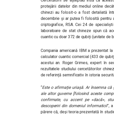
Cercetătorii se așteptau însă ca aceast
protejării datelor din mediul online dec
chinezi au folosit-o a fost detaliată într-
decembrie și ar putea fi folosită pentru
criptografice, RSA. Cei 24 de specialiș
laboratoare de stat chineze spun că aces
cuantic cu doar 372 de qubiți (unitate de b
Compania americană IBM a prezentat la î
calculator cuantic comercial (433 de qubiți
acestui an. Roger Grimes, expert în sec
rezultatele studiului cercetătorilor chi
de referință semnificativ în istoria securit
“
Este o afirmație uriașă. Ar însemna că g
ale altor guverne [folosind aceste compu
confirmate, cu accent pe «dacă», stu
descoperiri din domeniul informaticii
”, 
părere că, deși teoria prezentată în studi