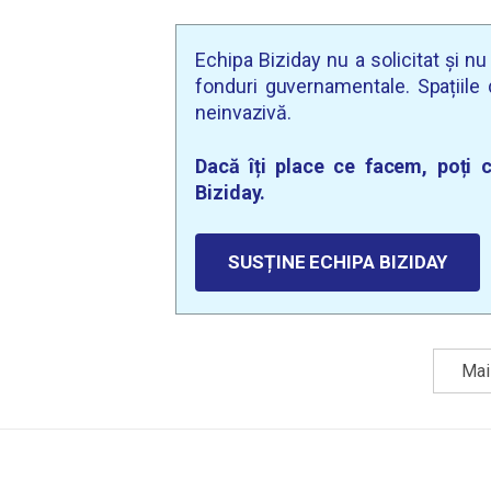
Echipa Biziday nu a solicitat și n
fonduri guvernamentale. Spațiile d
neinvazivă.
Dacă îți place ce facem, poți c
Biziday.
SUSȚINE ECHIPA BIZIDAY
Mai 