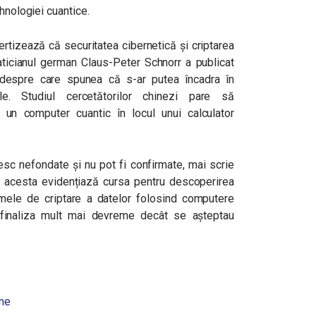
hnologiei cuantice.
vertizează că securitatea cibernetică și criptarea
aticianul german Claus-Peter Schnorr a publicat
 despre care spunea că s-ar putea încadra în
ale. Studiul cercetătorilor chinezi pare să
 un computer cuantic în locul unui calculator
esc nefondate și nu pot fi confirmate, mai scrie
că acesta evidențiază cursa pentru descoperirea
mele de criptare a datelor folosind computere
 finaliza mult mai devreme decât se așteptau
ime