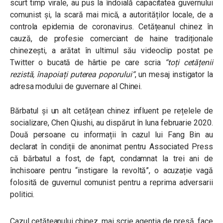
scurt timp virale, au pus la îndoială capacitatea guvernului
comunist și, la scară mai mică, a autorităților locale, de a
controla epidemia de coronavirus. Cetățeanul chinez în
cauză, de profesie comerciant de haine tradiționale
chinezești, a arătat în ultimul său videoclip postat pe
Twitter o bucată de hârtie pe care scria
“
toți cetățenii
rezistă, înapoiați puterea poporului
“
, un mesaj instigator la
adresa modului de guvernare al Chinei.
Bărbatul și un alt cetățean chinez influent pe rețelele de
socializare, Chen Qiushi, au dispărut în luna februarie 2020.
Două persoane cu informații în cazul lui Fang Bin au
declarat în condiții de anonimat pentru Associated Press
că bărbatul a fost, de fapt, condamnat la trei ani de
închisoare pentru “instigare la revoltă”, o acuzație vagă
folosită de guvernul comunist pentru a reprima adversarii
politici.
Cazul cetățeanului chinez, mai scrie agenția de presă, face