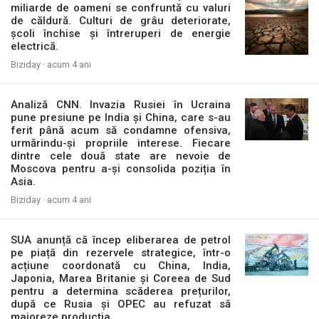
miliarde de oameni se confruntă cu valuri
de căldură. Culturi de grâu deteriorate,
școli închise și întreruperi de energie
electrică.
Biziday ·
acum 4 ani
Analiză CNN. Invazia Rusiei în Ucraina
pune presiune pe India și China, care s-au
ferit până acum să condamne ofensiva,
urmărindu-și propriile interese. Fiecare
dintre cele două state are nevoie de
Moscova pentru a-și consolida poziția în
Asia.
Biziday ·
acum 4 ani
SUA anunță că încep eliberarea de petrol
pe piață din rezervele strategice, într-o
acțiune coordonată cu China, India,
Japonia, Marea Britanie și Coreea de Sud
pentru a determina scăderea prețurilor,
după ce Rusia și OPEC au refuzat să
majoreze producția.