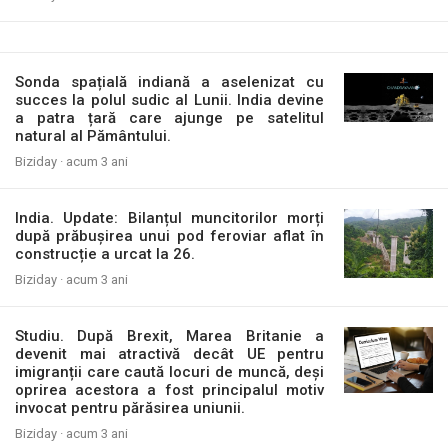
Sonda spațială indiană a aselenizat cu
succes la polul sudic al Lunii. India devine
a patra țară care ajunge pe satelitul
natural al Pământului.
Biziday ·
acum 3 ani
India. Update: Bilanțul muncitorilor morți
după prăbușirea unui pod feroviar aflat în
construcție a urcat la 26.
Biziday ·
acum 3 ani
Studiu. După Brexit, Marea Britanie a
devenit mai atractivă decât UE pentru
imigranții care caută locuri de muncă, deși
oprirea acestora a fost principalul motiv
invocat pentru părăsirea uniunii.
Biziday ·
acum 3 ani