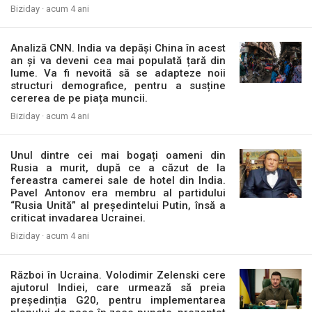
Biziday ·
acum 4 ani
Analiză CNN. India va depăși China în acest
an și va deveni cea mai populată țară din
lume. Va fi nevoită să se adapteze noii
structuri demografice, pentru a susține
cererea de pe piața muncii.
Biziday ·
acum 4 ani
Unul dintre cei mai bogați oameni din
Rusia a murit, după ce a căzut de la
fereastra camerei sale de hotel din India.
Pavel Antonov era membru al partidului
“Rusia Unită” al președintelui Putin, însă a
criticat invadarea Ucrainei.
Biziday ·
acum 4 ani
Război în Ucraina. Volodimir Zelenski cere
ajutorul Indiei, care urmează să preia
președinția G20, pentru implementarea