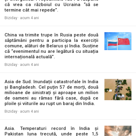
că vrea ca războiul cu Ucraina “să se
termine cât mai repede”.
Biziday ·
acum 4 ani
China va trimite trupe în Rusia peste două
săptămâni pentru a participa la exerciții
comune, alături de Belarus și India. Susține
că “evenimentul nu are legătură cu situația
internațională actuală”.
Biziday ·
acum 4 ani
Asia de Sud. Inundații catastrofale în India
și Bangladesh. Cel puțin 57 de morți, două
milioane de sinistrați și aproape un milion
de oameni au rămas fără case, după ce
ploile și viiturile au rupt un baraj din India.
Biziday ·
acum 4 ani
Asia. Temperaturi record în India și
Pakistan luna trecută, unde peste 1,5