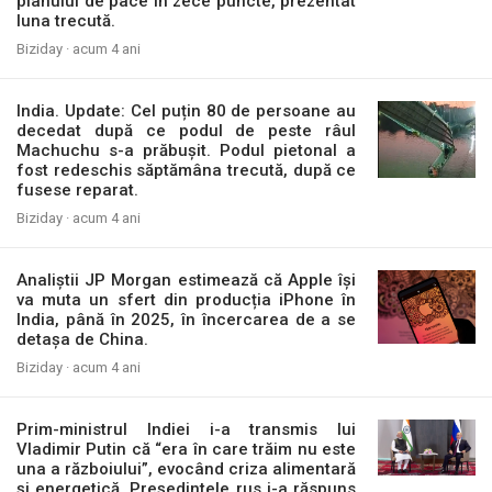
planului de pace în zece puncte, prezentat
luna trecută.
Biziday ·
acum 4 ani
India. Update: Cel puțin 80 de persoane au
decedat după ce podul de peste râul
Machuchu s-a prăbușit. Podul pietonal a
fost redeschis săptămâna trecută, după ce
fusese reparat.
Biziday ·
acum 4 ani
Analiștii JP Morgan estimează că Apple își
va muta un sfert din producția iPhone în
India, până în 2025, în încercarea de a se
detașa de China.
Biziday ·
acum 4 ani
Prim-ministrul Indiei i-a transmis lui
Vladimir Putin că “era în care trăim nu este
una a războiului”, evocând criza alimentară
și energetică. Președintele rus i-a răspuns