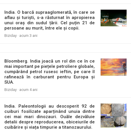
India. O barcă supraaglomerată, în care se
aflau și turiști, s-a răsturnat în apropierea
unui oraș din sudul țării. Cel puțin 21 de
persoane au murit, între ele și copii.
Biziday ·
acum 3 ani
Bloomberg. India joacă un rol din ce în ce
mai important pe piețele petroliere globale,
cumpărând petrol rusesc ieftin, pe care îl
rafinează în carburant pentru Europa și
SUA.
Biziday ·
acum 4 ani
India. Paleontologii au descoperit 92 de
cuiburi fosilizate aparținând unuia dintre
cei mai mari dinozauri. Ouăle dezvăluie
detalii despre reproducerea, obiceiurile de
cuibărire și viața timpurie a titanozaurului.