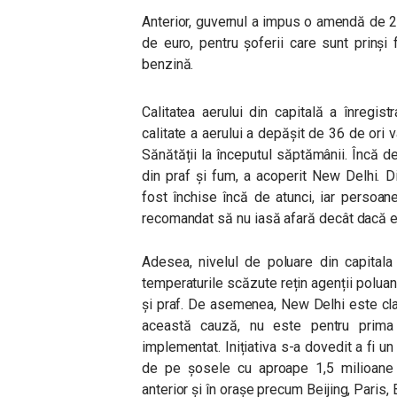
Anterior, guvernul a impus o amendă de 20
de euro, pentru șoferii care sunt prinși
benzină.
Calitatea aerului din capitală a înregist
calitate a aerului a depășit de 36 de or
Sănătății la începutul săptămânii. Încă de
din praf și fum, a acoperit New Delhi. D
fost închise încă de atunci, iar persoan
recomandat să nu iasă afară decât dacă e
Adesea, nivelul de poluare din capitala
temperaturile scăzute rețin agenții poluan
și praf. De asemenea, New Delhi este cla
această cauză, nu este pentru prima
implementat. Inițiativa s-a dovedit a fi u
de pe șosele cu aproape 1,5 milioane
anterior și în orașe precum Beijing, Paris,