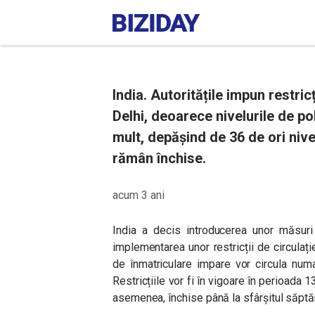
India. Autoritățile impun restric
Delhi, deoarece nivelurile de po
mult, depășind de 36 de ori nive
rămân închise.
acum 3 ani
India a decis introducerea unor măsuri d
implementarea unor restricții de circulaț
de înmatriculare impare vor circula numai 
Restricțiile vor fi în vigoare în perioada
asemenea, închise până la sfârșitul săptă