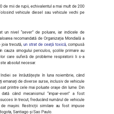
 de mii de rupii, echivalentul a mai mult de 200
 folosind vehicule diesel sau vehicule vechi pe
rat un nivel “sever” de poluare, iar indicele de
i valoarea recomandată de Organizația Mondială a
 joia trecută,
un strat de ceață toxică
, compusă
in cauza smogului periculos, școlile primare au
elor care suferă de probleme respiratorii li s-a
ste absolut necesar.
 Indiei se înrăutățește în luna noiembrie, când
ți emanați de diverse surse, inclusiv de vehicule
sat printre cele mai poluate orașe din lume. Din
 dată când mecanismul “impar-even” a fost
n succes în trecut, freducând numărul de vehicule
 de mașini.
Restricții similare au fost impuse
 Bogota, Santiago și Sao Paulo.