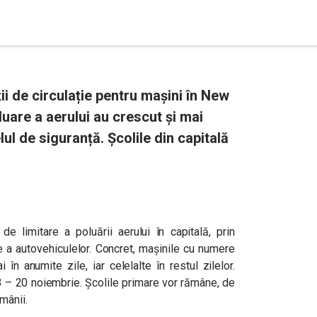
ții de circulație pentru mașini în New
luare a aerului au crescut și mai
lul de siguranță. Școlile din capitală
e limitare a poluării aerului în capitală, prin
ie a autovehiculelor. Concret, mașinile cu numere
în anumite zile, iar celelalte în restul zilelor.
 13 – 20 noiembrie. Școlile primare vor rămâne, de
mânii.