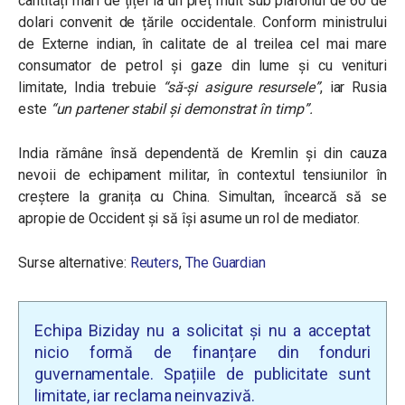
cantități mari de țiței la un preț mult sub plafonul de 60 de
dolari convenit de țările occidentale. Conform ministrului
de Externe indian, în calitate de al treilea cel mai mare
consumator de petrol și gaze din lume şi cu venituri
limitate, India trebuie
“să-şi asigure resursele”
, iar Rusia
este
“un partener stabil și demonstrat în timp”.
India rămâne însă dependentă de Kremlin și din cauza
nevoii de echipament militar, în contextul tensiunilor în
creștere la granița cu China. Simultan, încearcă să se
apropie de Occident și să îşi asume un rol de mediator.
Surse alternative:
Reuters
,
The Guardian
Echipa Biziday nu a solicitat și nu a acceptat
nicio formă de finanțare din fonduri
guvernamentale. Spațiile de publicitate sunt
limitate, iar reclama neinvazivă.