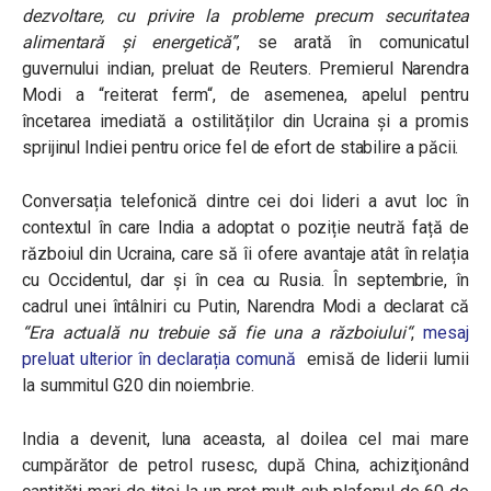
dezvoltare, cu privire la probleme precum securitatea
alimentară și energetică”
, se arată în comunicatul
guvernului indian, preluat de Reuters. Premierul Narendra
Modi a
“
reiterat ferm
“
, de asemenea, apelul pentru
încetarea imediată a ostilităților din Ucraina și a promis
sprijinul Indiei pentru orice fel de efort de stabilire a păcii.
Conversația telefonică dintre cei doi lideri a avut loc în
contextul în care India a adoptat o poziție neutră față de
războiul din Ucraina, care să îi ofere avantaje atât în relația
cu Occidentul, dar și în cea cu Rusia. În septembrie, în
cadrul unei întâlniri cu Putin, Narendra Modi a declarat că
“
Era actuală nu trebuie să fie una a războiului
“
,
mesaj
preluat ulterior în declarația comună
emisă de liderii lumii
la summitul G20 din noiembrie.
India a devenit, luna aceasta, al doilea cel mai mare
cumpărător de petrol rusesc, după China, achiziţionând