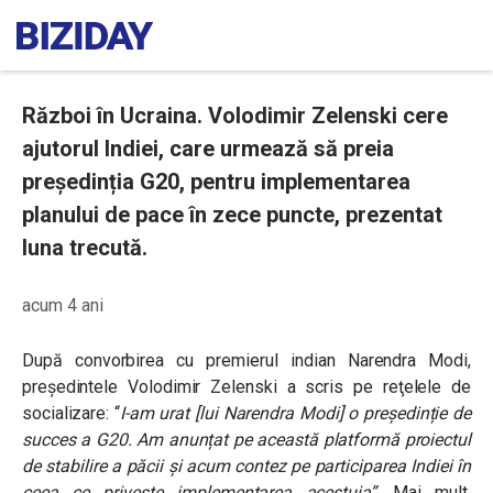
Război în Ucraina. Volodimir Zelenski cere
ajutorul Indiei, care urmează să preia
președinția G20, pentru implementarea
planului de pace în zece puncte, prezentat
luna trecută.
acum 4 ani
După convorbirea cu premierul indian Narendra Modi,
preşedintele Volodimir Zelenski a scris pe reţelele de
socializare:
“
I-am urat [lui Narendra Modi] o președinție de
succes a G20. Am anunțat pe această platformă proiectul
de stabilire a păcii și acum contez pe participarea Indiei în
ceea ce privește implementarea acestuia”
.
Mai mult,