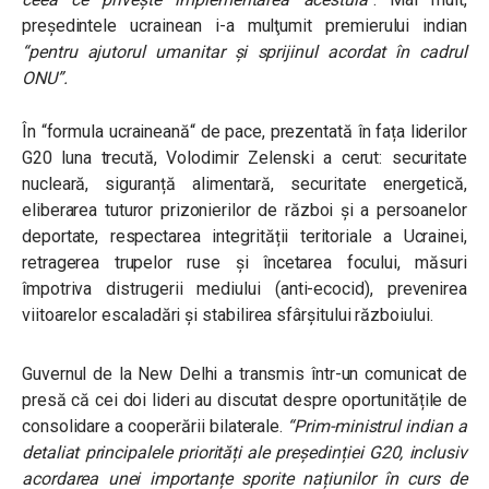
președintele ucrainean i-a mulţumit premierului indian
“pentru ajutorul umanitar și sprijinul acordat în cadrul
ONU”.
În
“
formula ucraineană
“
de pace, prezentată în fața liderilor
G20 luna trecută, Volodimir Zelenski a cerut: securitate
nucleară, siguranță alimentară, securitate energetică,
eliberarea tuturor prizonierilor de război și a persoanelor
deportate, respectarea integrității teritoriale a Ucrainei,
retragerea trupelor ruse și încetarea focului, măsuri
împotriva distrugerii mediului (anti-ecocid), prevenirea
viitoarelor escaladări și stabilirea sfârșitului războiului.
Guvernul de la New Delhi a transmis într-un comunicat de
presă că cei doi lideri au discutat despre oportunitățile de
consolidare a cooperării bilaterale.
“Prim-ministrul indian a
detaliat principalele priorități ale președinției G20, inclusiv
acordarea unei importanțe sporite națiunilor în curs de