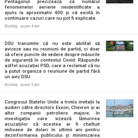
Pentagonul precizează că numărul
fenomenelor aeriene neidentificate a
ajuns la aproximativ 400 și că există în
continuare cazuri care nu pot fi explicate.
Biziday ·
acum 4 ani
DSU transmite că nu este abilitat să
avizeze sau nu reuniuni de partid, ci doar
să ofere puncte de vedere despre măsurile
de siguranță în contextul Covid. Răspunde
astfel acuzației PSD, care a reclamat că nu
a putut organiza o reuniune de partid fără
un aviz DSU.
Biziday ·
acum 5 ani
Congresul Statelor Unite a trimis invitații la
audieri către directorii Exxon, Chevron și ai
altor companii petroliere majore, în
investigația care vizează lămurirea
acuzațiilor că acestea ar fi cheltuit
milioane de dolari în ultimii ani pentru
dezinformarea publicului și minimizarea