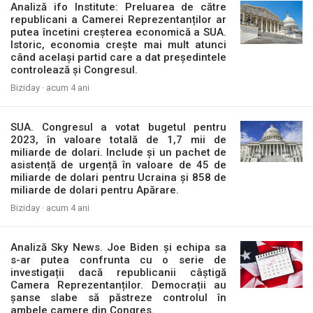
Analiză ifo Institute: Preluarea de către
republicani a Camerei Reprezentanților ar
putea încetini creșterea economică a SUA.
Istoric, economia crește mai mult atunci
când același partid care a dat președintele
controlează și Congresul.
Biziday ·
acum 4 ani
SUA. Congresul a votat bugetul pentru
2023, în valoare totală de 1,7 mii de
miliarde de dolari. Include și un pachet de
asistență de urgență în valoare de 45 de
miliarde de dolari pentru Ucraina și 858 de
miliarde de dolari pentru Apărare.
Biziday ·
acum 4 ani
Analiză Sky News. Joe Biden și echipa sa
s-ar putea confrunta cu o serie de
investigații dacă republicanii câștigă
Camera Reprezentanților. Democrații au
șanse slabe să păstreze controlul în
ambele camere din Congres.