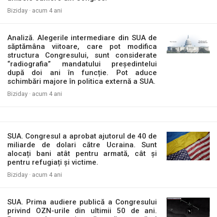
Biziday ·
acum 4 ani
Analiză. Alegerile intermediare din SUA de
săptămâna viitoare, care pot modifica
structura Congresului, sunt considerate
“radiografia” mandatului președintelui
după doi ani în funcție. Pot aduce
schimbări majore în politica externă a SUA.
Biziday ·
acum 4 ani
SUA. Congresul a aprobat ajutorul de 40 de
miliarde de dolari către Ucraina. Sunt
alocați bani atât pentru armată, cât și
pentru refugiați și victime.
Biziday ·
acum 4 ani
SUA. Prima audiere publică a Congresului
privind OZN-urile din ultimii 50 de ani.