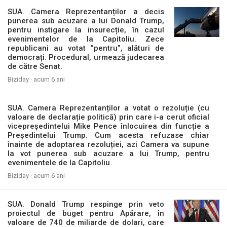
SUA. Camera Reprezentanților a decis
punerea sub acuzare a lui Donald Trump,
pentru instigare la insurecție, în cazul
evenimentelor de la Capitoliu. Zece
republicani au votat ”pentru”, alături de
democrați. Procedural, urmează judecarea
de către Senat.
Biziday ·
acum 6 ani
SUA. Camera Reprezentanților a votat o rezoluție (cu
valoare de declarație politică) prin care i-a cerut oficial
vicepreședintelui Mike Pence înlocuirea din funcție a
Președintelui Trump. Cum acesta refuzase chiar
înainte de adoptarea rezoluției, azi Camera va supune
la vot punerea sub acuzare a lui Trump, pentru
evenimentele de la Capitoliu.
Biziday ·
acum 6 ani
SUA. Donald Trump respinge prin veto
proiectul de buget pentru Apărare, în
valoare de 740 de miliarde de dolari, care