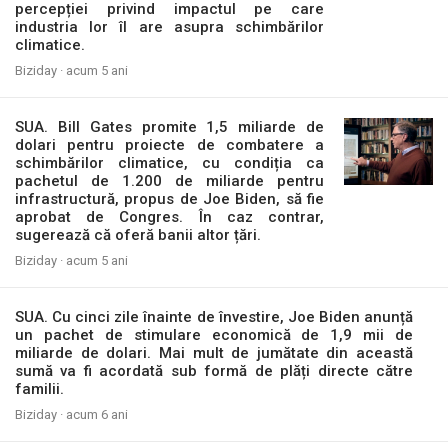
percepției privind impactul pe care
industria lor îl are asupra schimbărilor
climatice.
Biziday ·
acum 5 ani
SUA. Bill Gates promite 1,5 miliarde de
dolari pentru proiecte de combatere a
schimbărilor climatice, cu condiția ca
pachetul de 1.200 de miliarde pentru
infrastructură, propus de Joe Biden, să fie
aprobat de Congres. În caz contrar,
sugerează că oferă banii altor țări.
Biziday ·
acum 5 ani
SUA. Cu cinci zile înainte de învestire, Joe Biden anunță
un pachet de stimulare economică de 1,9 mii de
miliarde de dolari. Mai mult de jumătate din această
sumă va fi acordată sub formă de plăți directe către
familii.
Biziday ·
acum 6 ani