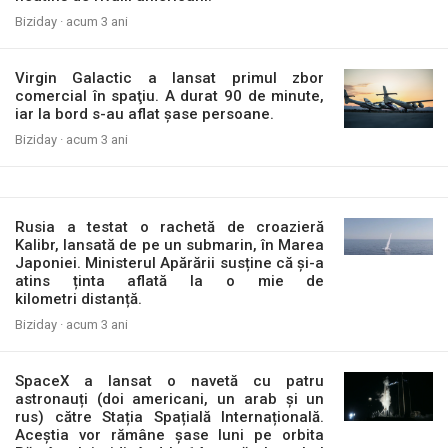
Biziday ·
acum 3 ani
Virgin Galactic a lansat primul zbor
comercial în spaţiu. A durat 90 de minute,
iar la bord s-au aflat şase persoane.
Biziday ·
acum 3 ani
Rusia a testat o rachetă de croazieră
Kalibr, lansată de pe un submarin, în Marea
Japoniei. Ministerul Apărării susține că și-a
atins ținta aflată la o mie de
kilometri distanță.
Biziday ·
acum 3 ani
SpaceX a lansat o navetă cu patru
astronauți (doi americani, un arab și un
rus) către Stația Spațială Internațională.
Aceștia vor rămâne șase luni pe orbita