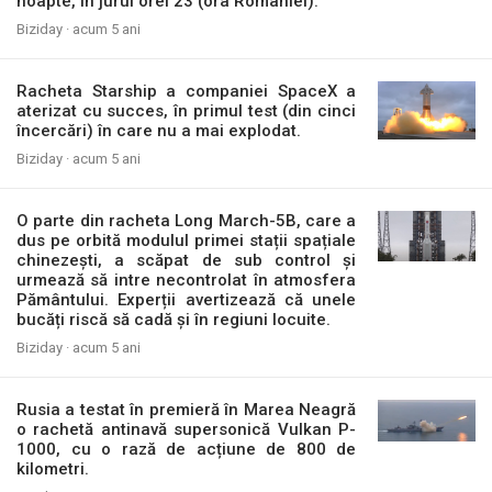
noapte, în jurul orei 23 (ora României).
Biziday ·
acum 5 ani
Racheta Starship a companiei SpaceX a
aterizat cu succes, în primul test (din cinci
încercări) în care nu a mai explodat.
Biziday ·
acum 5 ani
O parte din racheta Long March-5B, care a
dus pe orbită modulul primei stații spațiale
chinezești, a scăpat de sub control și
urmează să intre necontrolat în atmosfera
Pământului. Experții avertizează că unele
bucăți riscă să cadă și în regiuni locuite.
Biziday ·
acum 5 ani
Rusia a testat în premieră în Marea Neagră
o rachetă antinavă supersonică Vulkan P-
1000, cu o rază de acțiune de 800 de
kilometri.