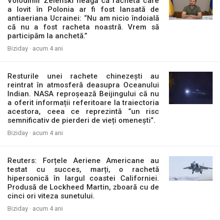
Volodimir Zelenski neagă că racheta care
a lovit în Polonia ar fi fost lansată de
antiaeriana Ucrainei: “Nu am nicio îndoială
că nu a fost racheta noastră. Vrem să
participăm la anchetă.”
Biziday ·
acum 4 ani
Resturile unei rachete chinezești au
reintrat în atmosferă deasupra Oceanului
Indian. NASA reproșează Beijingului că nu
a oferit informații referitoare la traiectoria
acestora, ceea ce reprezintă “un risc
semnificativ de pierderi de vieți omenești”.
Biziday ·
acum 4 ani
Reuters: Forțele Aeriene Americane au
testat cu succes, marți, o rachetă
hipersonică în largul coastei Californiei.
Produsă de Lockheed Martin, zboară cu de
cinci ori viteza sunetului.
Biziday ·
acum 4 ani