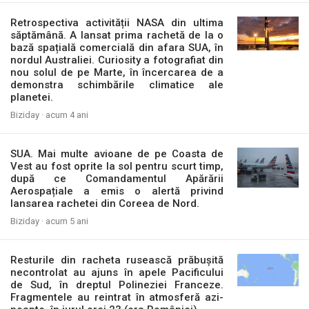
Retrospectiva activității NASA din ultima
săptămână. A lansat prima rachetă de la o
bază spațială comercială din afara SUA, în
nordul Australiei. Curiosity a fotografiat din
nou solul de pe Marte, în încercarea de a
demonstra schimbările climatice ale
planetei.
Biziday ·
acum 4 ani
SUA. Mai multe avioane de pe Coasta de
Vest au fost oprite la sol pentru scurt timp,
după ce Comandamentul Apărării
Aerospațiale a emis o alertă privind
lansarea rachetei din Coreea de Nord.
Biziday ·
acum 5 ani
Resturile din racheta rusească prăbușită
necontrolat au ajuns în apele Pacificului
de Sud, în dreptul Polineziei Franceze.
Fragmentele au reintrat în atmosferă azi-