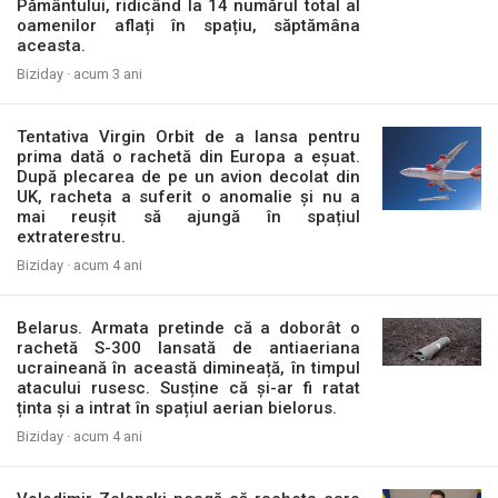
Pământului, ridicând la 14 numărul total al
oamenilor aflați în spațiu, săptămâna
aceasta.
Biziday ·
acum 3 ani
Tentativa Virgin Orbit de a lansa pentru
prima dată o rachetă din Europa a eșuat.
După plecarea de pe un avion decolat din
UK, racheta a suferit o anomalie și nu a
mai reușit să ajungă în spațiul
extraterestru.
Biziday ·
acum 4 ani
Belarus. Armata pretinde că a doborât o
rachetă S-300 lansată de antiaeriana
ucraineană în această dimineață, în timpul
atacului rusesc. Susține că și-ar fi ratat
ținta și a intrat în spațiul aerian bielorus.
Biziday ·
acum 4 ani