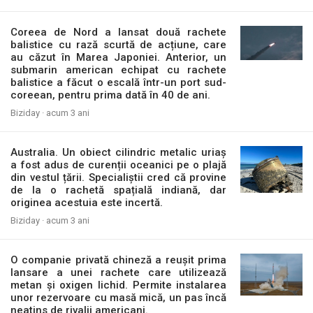
Coreea de Nord a lansat două rachete
balistice cu rază scurtă de acțiune, care
au căzut în Marea Japoniei. Anterior, un
submarin american echipat cu rachete
balistice a făcut o escală într-un port sud-
coreean, pentru prima dată în 40 de ani.
Biziday ·
acum 3 ani
Australia. Un obiect cilindric metalic uriaș
a fost adus de curenții oceanici pe o plajă
din vestul țării. Specialiștii cred că provine
de la o rachetă spațială indiană, dar
originea acestuia este incertă.
Biziday ·
acum 3 ani
O companie privată chineză a reușit prima
lansare a unei rachete care utilizează
metan şi oxigen lichid. Permite instalarea
unor rezervoare cu masă mică, un pas încă
neatins de rivalii americani.