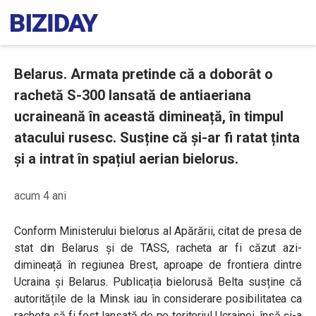
Belarus. Armata pretinde că a doborât o
rachetă S-300 lansată de antiaeriana
ucraineană în această dimineață, în timpul
atacului rusesc. Susține că și-ar fi ratat ținta
și a intrat în spațiul aerian bielorus.
acum 4 ani
Conform Ministerului bielorus al Apărării, citat de presa de
stat din Belarus și de TASS, racheta ar fi căzut azi-
dimineață în regiunea Brest, aproape de frontiera dintre
Ucraina și Belarus. Publicația bielorusă Belta susține că
autoritățile de la Minsk iau în considerare posibilitatea ca
racheta să fi fost lansată de pe teritoriul Ucrainei, însă și-a