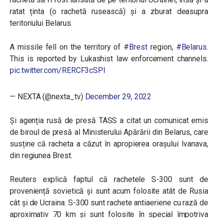
ratat ținta (o rachetă rusească) și a zburat deasupra
teritoriului Belarus.
A missile fell on the territory of
#Brest
region,
#Belarus
.
This is reported by Lukashist law enforcement channels.
pic.twitter.com/RERCF3cSPl
— NEXTA (@nexta_tv)
December 29, 2022
Și agenția rusă de presă TASS a citat un comunicat emis
de biroul de presă al Ministerului Apărării din Belarus, care
susține că racheta a căzut în apropierea orașului Ivanava,
din regiunea Brest.
Reuters explică faptul că rachetele S-300 sunt de
proveniență sovietică și sunt acum folosite atât de Rusia
cât și de Ucraina. S-300 sunt rachete antiaeriene cu rază de
aproximativ 70 km și sunt folosite în special împotriva