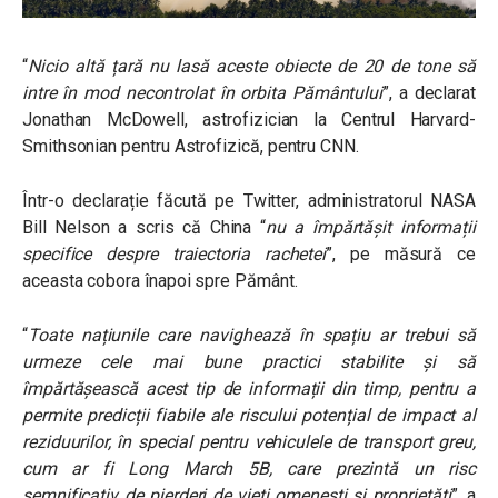
“
Nicio altă țară nu lasă aceste obiecte de 20 de tone să
intre în mod necontrolat în orbita Pământului
”
, a declarat
Jonathan McDowell, astrofizician la Centrul Harvard-
Smithsonian pentru Astrofizică, pentru CNN.
Într-o declarație făcută pe Twitter, administratorul NASA
Bill Nelson a scris că China “
nu a împărtășit informații
specifice despre traiectoria rachetei
”, pe măsură ce
aceasta cobora înapoi spre Pământ.
“
Toate națiunile care navighează în spațiu ar trebui să
urmeze cele mai bune practici stabilite și să
împărtășească acest tip de informații din timp, pentru a
permite predicții fiabile ale riscului potențial de impact al
reziduurilor, în special pentru vehiculele de transport greu,
cum ar fi Long March 5B, care prezintă un risc
semnificativ de pierderi de vieți omenești și proprietăți
”, a