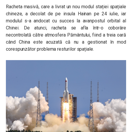
Racheta masivă, care a livrat un nou modul stației spațiale
chineze, a decolat de pe insula Hainan pe 24 iulie, iar
modulul s-a andocat cu succes la avanpostul orbital al
Chinei. De atunci, racheta se afla într-o coborâre
necontrolată către atmosfera Pământului, fiind a treia oară
când China este acuzată că nu a gestionat în mod
corespunzător problema resturilor spațiale.