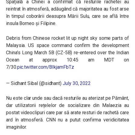
Spațială a Chinei a confirmat că resturile rachetei au
reintrat în atmosferă, adăugând că majoritatea au fost arse
în timpul coborârii deasupra Mării Sulu, care se află între
insula Borneo și Filipine.
Debris from Chinese rocket lit up night sky some parts of
Malaysia. US space command confirm the development
China’s Long March 5B (CZ-5B) re-entered over the Indian
Ocean at approx 10:45 am MDT on
7/30.
pic.twitter.com/BIkjamFbTz
— Sidhant Sibal (@sidhant)
July 30, 2022
Nu este clar unde sau dacă resturile au aterizat pe Pământ,
dar utilizatorii rețelelor de socializare din Malaezia au
postat videoclipuri care par să arate resturi de rachetă care
ard în atmosferă. CNN nu a putut confirma veridicitatea
imaginilor.