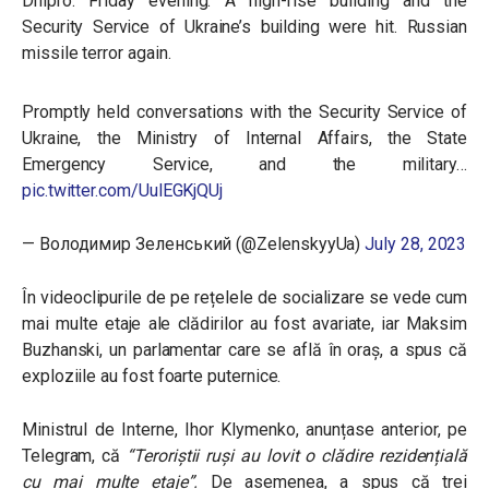
Dnipro. Friday evening. A high-rise building and the
Security Service of Ukraine’s building were hit. Russian
missile terror again.
Promptly held conversations with the Security Service of
Ukraine, the Ministry of Internal Affairs, the State
Emergency Service, and the military…
pic.twitter.com/UulEGKjQUj
— Володимир Зеленський (@ZelenskyyUa)
July 28, 2023
În videoclipurile de pe rețelele de socializare se vede cum
mai multe etaje ale clădirilor au fost avariate, iar Maksim
Buzhanski, un parlamentar care se află în oraș, a spus că
exploziile au fost foarte puternice.
Ministrul de Interne, Ihor Klymenko, anunțase anterior, pe
Telegram, că
“Teroriștii ruși au lovit o clădire rezidențială
cu mai multe etaje”.
De asemenea, a spus că trei