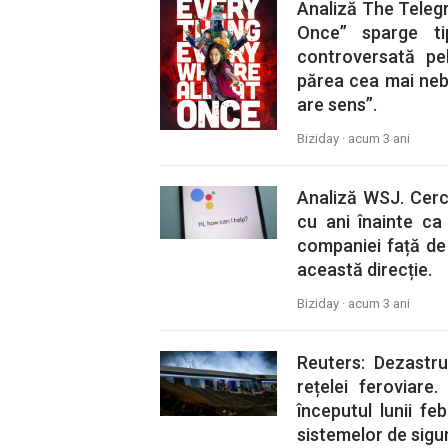
Analiză The Telegr
Once” sparge ti
controversată pe
părea cea mai neb
are sens”.
Biziday ·
acum 3 ani
Analiză WSJ. Cerc
cu ani înainte ca
companiei față de
această direcție.
Biziday ·
acum 3 ani
Reuters: Dezastru
rețelei feroviare.
începutul lunii fe
sistemelor de sigur