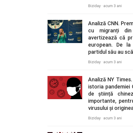
Biziday ·
acum 3 ani
Analiză CNN. Premi
cu migranți din
avertizează că pr
european. De la 
partidul său au scă
Biziday ·
acum 3 ani
Analiză NY Times.
istoria pandemiei 
de știință chine
importante, pentr
virusului și origine
Biziday ·
acum 3 ani