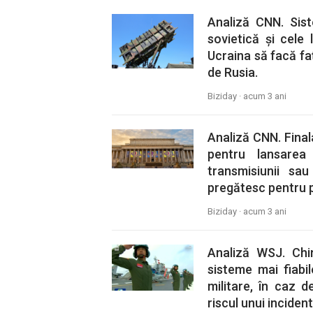
Analiză CNN. Sis
sovietică și cele 
Ucraina să facă fa
de Rusia.
Biziday ·
acum 3 ani
Analiză CNN. Final
pentru lansarea
transmisiunii sau
pregătesc pentru p
Biziday ·
acum 3 ani
Analiză WSJ. Chi
sisteme mai fiabi
militare, în caz d
riscul unui incident