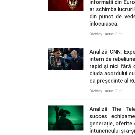
informații din Euro
ar schimba lucruril
din punct de veder
înlocuiască.
Biziday ·
acum 3 ani
Analiză CNN. Exper
intern de rebeliune
rapid și nici fără
ciuda acordului cu
ca președinte al R
Biziday ·
acum 3 ani
Analiză The Tele
succes echipame
generație, oferite
întunericului și a-și