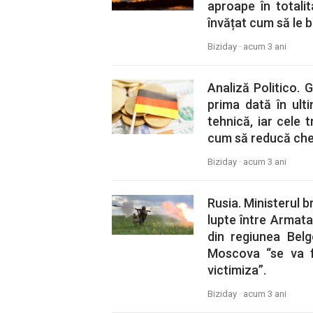
aproape în totalit
învățat cum să le b
Biziday ·
acum 3 ani
Analiză Politico.
prima dată în ulti
tehnică, iar cele 
cum să reducă chelt
Biziday ·
acum 3 ani
Rusia. Ministerul b
lupte între Armata 
din regiunea Bel
Moscova “se va f
victimiza”.
Biziday ·
acum 3 ani