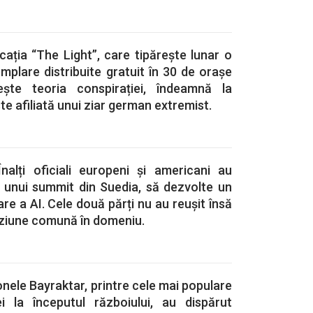
cația “The Light”, care tipăreşte lunar o
mplare distribuite gratuit în 30 de orașe
ște teoria conspirației, îndeamnă la
este afiliată unui ziar german extremist.
Înalți oficiali europeni și americani au
l unui summit din Suedia, să dezvolte un
re a AI. Cele două părți nu au reușit însă
iziune comună în domeniu.
onele Bayraktar, printre cele mai populare
i la începutul războiului, au dispărut