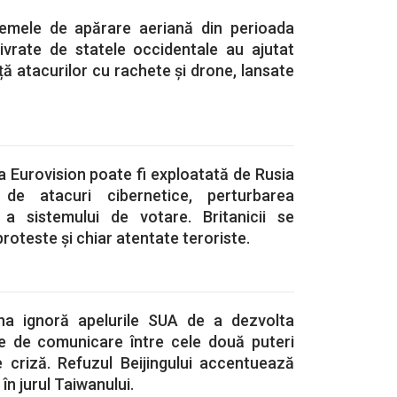
temele de apărare aeriană din perioada
livrate de statele occidentale au ajutat
ță atacurilor cu rachete și drone, lansate
a Eurovision poate fi exploatată de Rusia
 de atacuri cibernetice, perturbarea
 a sistemului de votare. Britanicii se
roteste și chiar atentate teroriste.
na ignoră apelurile SUA de a dezvolta
le de comunicare între cele două puteri
e criză. Refuzul Beijingului accentuează
 în jurul Taiwanului.