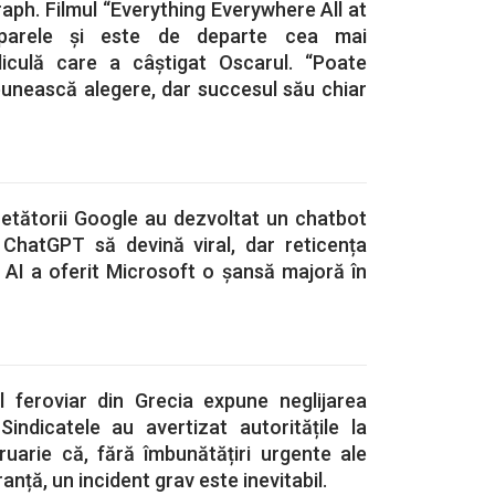
aph. Filmul “Everything Everywhere All at
parele și este de departe cea mai
liculă care a câștigat Oscarul. “Poate
unească alegere, dar succesul său chiar
etătorii Google au dezvoltat un chatbot
 ChatGPT să devină viral, dar reticența
 AI a oferit Microsoft o șansă majoră în
l feroviar din Grecia expune neglijarea
 Sindicatele au avertizat autoritățile la
bruarie că, fără îmbunătățiri urgente ale
anță, un incident grav este inevitabil.