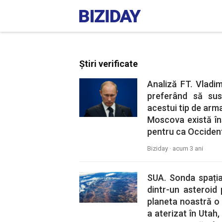
Știri verificate
Analiză FT. Vladim
preferând să sus
acestui tip de arma
Moscova există îns
pentru ca Occident
Biziday ·
acum 3 ani
SUA. Sonda spați
dintr-un asteroid 
planeta noastră o 
a aterizat în Utah,