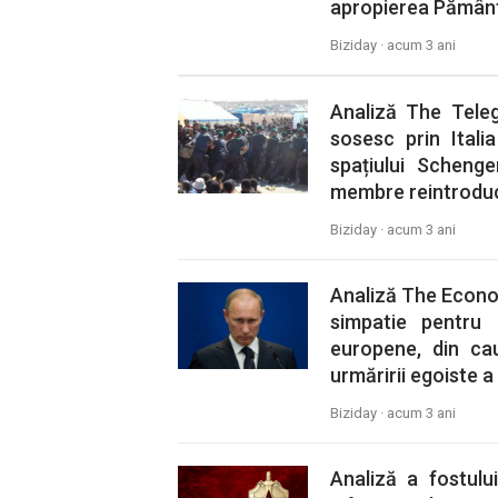
apropierea Pământ
Biziday ·
acum 3 ani
Analiză The Tele
sosesc prin Italia
spațiului Scheng
membre reintroduc 
Biziday ·
acum 3 ani
Analiză The Economis
simpatie pentru
europene, din ca
urmăririi egoiste a 
Biziday ·
acum 3 ani
Analiză a fostul