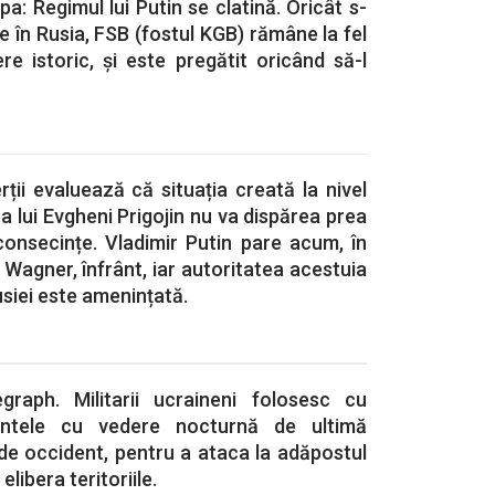
pa: Regimul lui Putin se clatină. Oricât s-
e în Rusia, FSB (fostul KGB) rămâne la fel
e istoric, și este pregătit oricând să-l
ții evaluează că situația creată la nivel
a lui Evgheni Prigojin nu va dispărea prea
 consecințe. Vladimir Putin pare acum, în
 Wagner, înfrânt, iar autoritatea acestuia
usiei este amenințată.
graph. Militarii ucraineni folosesc cu
ntele cu vedere nocturnă de ultimă
 de occident, pentru a ataca la adăpostul
 elibera teritoriile.