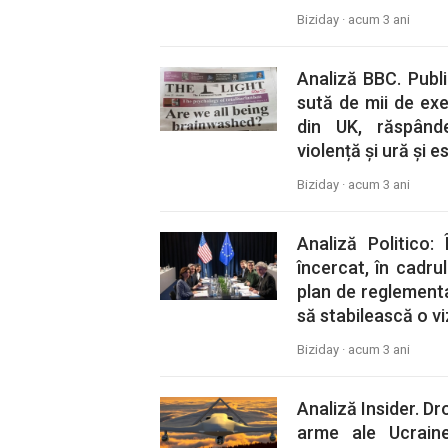
Biziday ·
acum 3 ani
Analiză BBC. Publi
sută de mii de exe
din UK, răspânde
violență și ură și 
Biziday ·
acum 3 ani
Analiză Politico: 
încercat, în cadru
plan de reglementa
să stabilească o v
Biziday ·
acum 3 ani
Analiză Insider. Dr
arme ale Ucraine