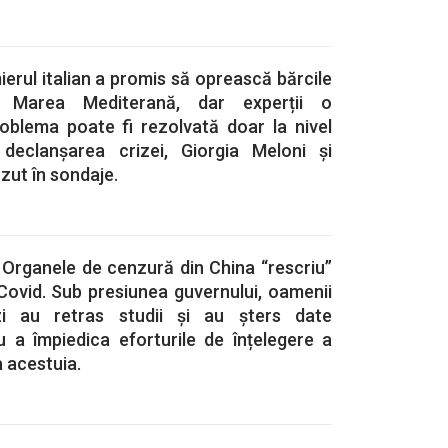
erul italian a promis să oprească bărcile
 Marea Mediterană, dar experții o
oblema poate fi rezolvată doar la nivel
declanșarea crizei, Giorgia Meloni și
zut în sondaje.
 Organele de cenzură din China “rescriu”
Covid. Sub presiunea guvernului, oamenii
zi au retras studii și au șters date
u a împiedica eforturile de înțelegere a
a acestuia.