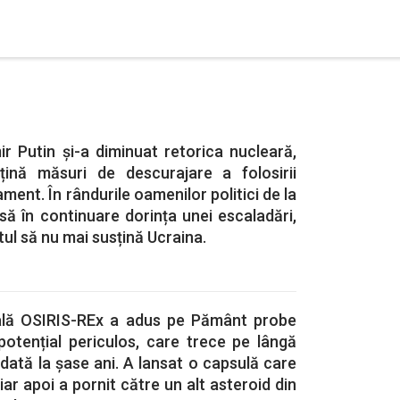
ir Putin și-a diminuat retorica nucleară,
țină măsuri de descurajare a folosirii
ment. În rândurile oamenilor politici de la
ă în continuare dorința unei escaladări,
ul să nu mai susțină Ucraina.
ală OSIRIS-REx a adus pe Pământ probe
potențial periculos, care trece pe lângă
dată la șase ani. A lansat o capsulă care
 iar apoi a pornit către un alt asteroid din