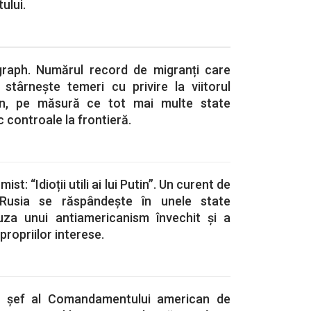
ului.
graph. Numărul record de migranți care
 stârnește temeri cu privire la viitorul
en, pe măsură ce tot mai multe state
controale la frontieră.
t: “Idioții utili ai lui Putin”. Un curent de
 Rusia se răspândește în unele state
uza unui antiamericanism învechit și a
propriilor interese.
ui șef al Comandamentului american de