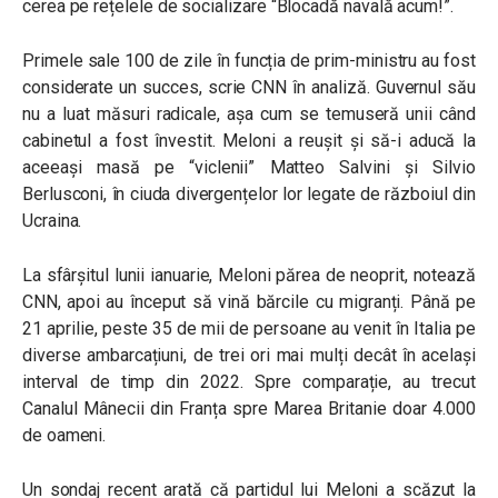
cerea pe rețelele de socializare “Blocadă navală acum!”.
Primele sale 100 de zile în funcția de prim-ministru au fost
considerate un succes, scrie CNN în analiză. Guvernul său
nu a luat măsuri radicale, așa cum se temuseră unii când
cabinetul a fost învestit. Meloni a reușit și să-i aducă la
aceeași masă pe “viclenii” Matteo Salvini și Silvio
Berlusconi, în ciuda divergențelor lor legate de războiul din
Ucraina.
La sfârșitul lunii ianuarie, Meloni părea de neoprit, notează
CNN, apoi au început să vină bărcile cu migranți. Până pe
21 aprilie, peste 35 de mii de persoane au venit în Italia pe
diverse ambarcațiuni, de trei ori mai mulți decât în același
interval de timp din 2022. Spre comparație, au trecut
Canalul Mânecii din Franța spre Marea Britanie doar 4.000
de oameni.
Un sondaj recent arată că partidul lui Meloni a scăzut la