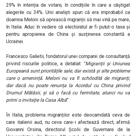
29% în intenția de votare, în condițiile în care a câștigat
alegerile cu 34%. Unii analiști spun că era improbabil ca
doamna Meloni să oprească migranții să mai vină pe mare,
în Italia. Aduc în vedere că electoratul ar fi putut-o taxa și
pentru apropierea de China și susținerea constantă a
Ucrainei.
Francesco Galietii, fondatorul unei companii de consultanță
privind riscurile politice, a detaliat:
”
Migranții și Uniunea
Europeană sunt prioritățile sale, dar există și alte probleme
care o amenință. Meloni nu va fi schilodită de migranți,
dar dacă nu poate renunța la Acordul cu China privind
Drumul Mătăsii, și să o facă cu fermitate, atunci nu va
primi o invitație la Casa Albă
”.
În Italia, problema migranților este deocamdată ceva de
care italienii aud, nu ceva care-i afectează direct, afirmă
Giovanni Orsina, directorul Școlii de Guvernare de la