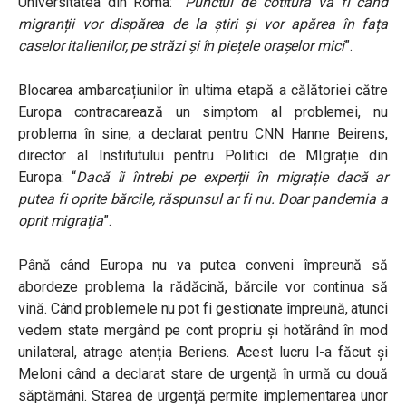
Universitatea din Roma:
”
Punctul de cotitură va fi când
migranții vor dispărea de la știri și vor apărea în fața
caselor italienilor, pe străzi și în piețele orașelor mici
”.
Blocarea ambarcațiunilor în ultima etapă a călătoriei către
Europa contracarează un simptom al problemei, nu
problema în sine, a declarat pentru CNN Hanne Beirens,
director al Institutului pentru Politici de MIgrație din
Europa:
“
Dacă îi întrebi pe experții în migrație dacă ar
putea fi oprite bărcile, răspunsul ar fi nu. Doar pandemia a
oprit migrația
”.
Până când Europa nu va putea conveni împreună să
abordeze problema la rădăcină, bărcile vor continua să
vină. Când problemele nu pot fi gestionate împreună, atunci
vedem state mergând pe cont propriu și hotărând în mod
unilateral, atrage atenția Beriens. Acest lucru l-a făcut și
Meloni când a declarat stare de urgență în urmă cu două
săptămâni. Starea de urgență permite implementarea unor