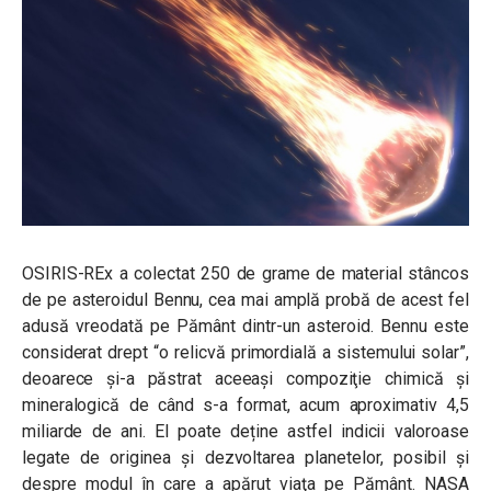
OSIRIS-REx a colectat 250 de grame de material stâncos
de pe asteroidul Bennu, cea mai amplă probă de acest fel
adusă vreodată pe Pământ dintr-un asteroid. Bennu este
considerat drept “o relicvă primordială a sistemului solar”,
deoarece şi-a păstrat aceeaşi compoziţie chimică și
mineralogică de când s-a format, acum aproximativ 4,5
miliarde de ani. El poate deține astfel indicii valoroase
legate de originea și dezvoltarea planetelor, posibil şi
despre modul în care a apărut viaţa pe Pământ. NASA