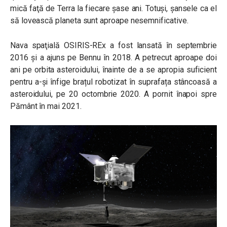
mică faţă de Terra la fiecare şase ani. Totuşi, şansele ca el
să lovească planeta sunt aproape nesemnificative.
Nava spaţială OSIRIS-REx a fost lansată în septembrie
2016 și a ajuns pe Bennu în 2018. A petrecut aproape doi
ani pe orbita asteroidului, înainte de a se apropia suficient
pentru a-și înfige brațul robotizat în suprafața stâncoasă a
asteroidului, pe 20 octombrie 2020. A pornit înapoi spre
Pământ în mai 2021.