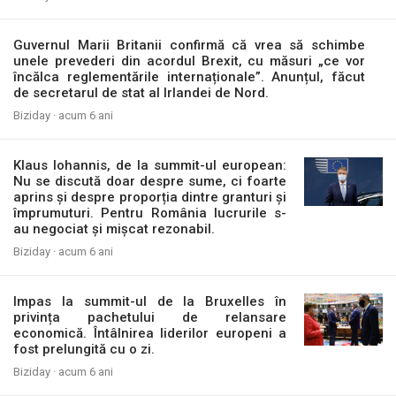
Guvernul Marii Britanii confirmă că vrea să schimbe
unele prevederi din acordul Brexit, cu măsuri „ce vor
încălca reglementările internaționale”. Anunțul, făcut
de secretarul de stat al Irlandei de Nord.
Biziday ·
acum 6 ani
Klaus Iohannis, de la summit-ul european:
Nu se discută doar despre sume, ci foarte
aprins și despre proporția dintre granturi și
împrumuturi. Pentru România lucrurile s-
au negociat și mișcat rezonabil.
Biziday ·
acum 6 ani
Impas la summit-ul de la Bruxelles în
privința pachetului de relansare
economică. Întâlnirea liderilor europeni a
fost prelungită cu o zi.
Biziday ·
acum 6 ani