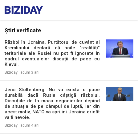
Știri verificate
Război în Ucraina. Purtătorul de cuvânt al
Kremlinului declară că noile “realități”
teritoriale ale Rusiei nu pot fi ignorate în
cadrul eventualelor discuții de pace cu
Kievul.
Biziday ·
acum 3 ani
Jens Stoltenberg: Nu va exista o pace
durabilă dacă Rusia câștigă războiul.
Discuțiile de la masa negocierilor depind
de situația de pe câmpul de luptă, iar din
acest motiv, NATO va sprijini Ucraina oricât
va fi nevoie.
Biziday ·
acum 4 ani