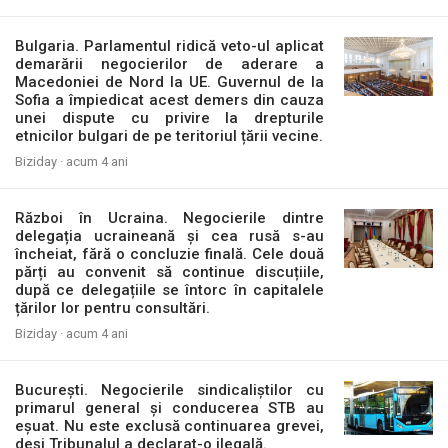
Bulgaria. Parlamentul ridică veto-ul aplicat
demarării negocierilor de aderare a
Macedoniei de Nord la UE. Guvernul de la
Sofia a împiedicat acest demers din cauza
unei dispute cu privire la drepturile
etnicilor bulgari de pe teritoriul țării vecine.
Biziday ·
acum 4 ani
Război în Ucraina. Negocierile dintre
delegația ucraineană și cea rusă s-au
încheiat, fără o concluzie finală. Cele două
părți au convenit să continue discuțiile,
după ce delegațiile se întorc în capitalele
țărilor lor pentru consultări.
Biziday ·
acum 4 ani
București. Negocierile sindicaliștilor cu
primarul general și conducerea STB au
eșuat. Nu este exclusă continuarea grevei,
deși Tribunalul a declarat-o ilegală.