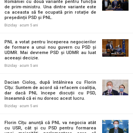
României cu două variante pentru funcția
de prim-ministru. Una dintre variante este
ca aceasta să fie ocupată prin rotație de
președinții PSD și PNL.
Biziday ·
acum 5 ani
PNL a votat pentru începerea negocierilor
de formare a unui nou guvern cu PSD și
UDMR. Mai devreme PSD și UDMR au luat
aceeași decizie.
Biziday ·
acum 5 ani
Dacian Cioloș, după întâlnirea cu Florin
Cîțu: Suntem de acord să refacem coaliția,
dar dacă PNL începe discuții cu PSD,
înseamnă că ei nu doresc acest lucru.
Biziday ·
acum 5 ani
Florin Cîțu anunță că PNL va negocia atât
cu USR, cât și cu PSD pentru formarea