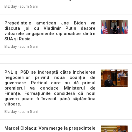
Biziday ·
acum 5 ani
Președintele american Joe Biden va
discuta joi cu Vladimir Putin despre
viitoarele angajamente diplomatice dintre
SUA și Rusia.
Biziday ·
acum 5 ani
PNL și PSD se îndreaptă către încheierea
negocierilor privind noua coaliție de
guvernare. Partidul care nu dă primul
premierul va conduce Ministerul de
Finanțe. Formațiunile consideră că noul
guvern poate fi învestit până săptămâna
viitoare.
Biziday ·
acum 5 ani
Marcel Ciolacu: Vom merge la președintele