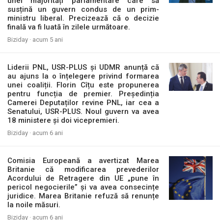
unei majorități parlamentare care să
susțină un guvern condus de un prim-
ministru liberal. Precizează că o decizie
finală va fi luată în zilele următoare.
Biziday ·
acum 5 ani
Liderii PNL, USR-PLUS și UDMR anunță că
au ajuns la o înțelegere privind formarea
unei coaliții. Florin Cîțu este propunerea
pentru funcția de premier. Președinția
Camerei Deputaților revine PNL, iar cea a
Senatului, USR-PLUS. Noul guvern va avea
18 ministere și doi vicepremieri.
Biziday ·
acum 6 ani
Comisia Europeană a avertizat Marea
Britanie că modificarea prevederilor
Acordului de Retragere din UE „pune în
pericol negocierile” și va avea consecințe
juridice. Marea Britanie refuză să renunțe
la noile măsuri.
Biziday ·
acum 6 ani