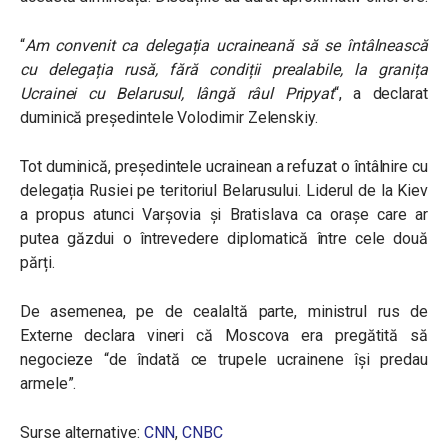
“
Am convenit ca delegația ucraineană să se întâlnească
cu delegația rusă, fără condiții prealabile, la granița
Ucrainei cu Belarusul, lângă râul Pripyat
“, a declarat
duminică președintele Volodimir Zelenskiy.
Tot duminică, președintele ucrainean a refuzat o întâlnire cu
delegația Rusiei pe teritoriul Belarusului. Liderul de la Kiev
a propus atunci Varșovia și Bratislava ca orașe care ar
putea găzdui o întrevedere diplomatică între cele două
părți.
De asemenea, pe de cealaltă parte, ministrul rus de
Externe declara vineri că Moscova era pregătită să
negocieze “de îndată ce trupele ucrainene își predau
armele”.
Surse alternative:
CNN
,
CNBC