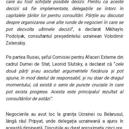
care au fost schițate posibile decizii. Pentru ca aceste
decizii să fie implementate, delegațiile se întorc în
capitalele țărilor lor pentru consultări. Părțile au discutat
despre organizarea unei alte runde de negocieri în care se
pot dezvolta ultimele decizii
”, a declarat Mikhaylo
Podolyak, consultantul președintelui ucrainean Volodimir
Zelenskiy.
Pe partea Rusiei, șeful Comisiei pentru Afaceri Externe din
cadrul Dumei de Stat,
Leonid Slutsky, a declarat că “
cele
două părți și-au ascultat argumentele fiecăruia și pot
spune, în mod destul de responsabil, și nu doar de dragul
momentului, că există o serie de puncte cruciale în care
pot exista progrese. Acesta este principalul rezultat al
consultărilor de astăzi”.
Negocierile au avut loc la granița Ucrainei cu Belarusul,
lângă râul Pripyat, unde delegația ucraineană a ajuns în
această dimineață. Discuțiile au durat aproximativ cinci ore.