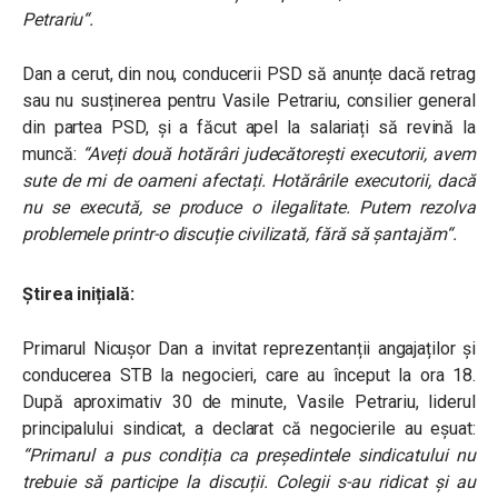
Petrariu“.
Dan a cerut, din nou, conducerii PSD să anunțe dacă retrag
sau nu susținerea pentru Vasile Petrariu, consilier general
din partea PSD, și a făcut apel la salariați să revină la
muncă:
“Aveți două hotărâri judecătorești executorii, avem
sute de mi de oameni afectați. Hotărârile executorii, dacă
nu se execută, se produce o ilegalitate. Putem rezolva
problemele printr-o discuție civilizată, fără să șantajăm“.
Știrea inițială:
Primarul Nicușor Dan a invitat reprezentanții angajaților și
conducerea STB la negocieri, care au început la ora 18.
După aproximativ 30 de minute, Vasile Petrariu, liderul
principalului sindicat, a declarat că negocierile au eșuat:
“Primarul a pus condiția ca președintele sindicatului nu
trebuie să participe la discuții. Colegii s-au ridicat și au