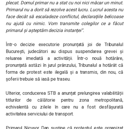
plecat. Domul primar nu a stat cu noi nici măcar un minut.
Primarul nu a dorit să rezolve acest lucru. Lucrul acesta nu
face decât să escaladeze conflictul, declarațiile belicoase
nu ajută cu nimic. Vom transmite colegilor ce a făcut
primarul și așteptăm decizia instanței“.
Într-o decizie executorie pronunțată joi de Tribunalul
București, judecători au dispus suspendarea grevei și
reluarea imediată a activității. Într-o nouă hotărâre,
pronunțată astăzi în jurul prânzului, Tribunalul a hotărât că
forma de protest este ilegală și a transmis, din nou, că
șoferii trebuie să iasă pe traseu.
Ulterior, conducerea STB a anunțat prelungirea valabilității
titlurilor de călătorie pentru zona metropolitană,
echivalentă cu zilele în care nu a fost desfășurată
activitatea serviciului de transport.
Primarul Nicușor Dan susține că protestul este organizat