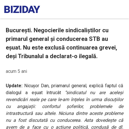
București. Negocierile sindicaliștilor cu
primarul general și conducerea STB au
eșuat. Nu este exclusă continuarea grevei,
deși Tribunalul a declarat-o ilegală.
acum 5 ani
Update:
Nicușor Dan, priamarul general, explică faptul că
dialogul a eșuat întrucât
“sindicatul nu are aceleși
revendicări reale pe care le-am înțeles în urma discuțiilor
cu angajații: confortul șoferilor, problemele de
intrastructură sau altele. Niciuna dintre aceste probleme
nu a fost discutată cu conducerea. Asta dovedește că
avem de a face cu o acțiune politică, condusă de dl.