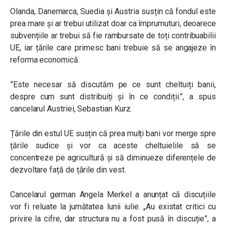
Olanda, Danemarca, Suedia și Austria susțin că fondul este
prea mare și ar trebui utilizat doar ca împrumuturi, deoarece
subvențiile ar trebui să fie rambursate de toți contribuabilii
UE, iar țările care primesc bani trebuie să se angajeze în
reforma economică.
”Este necesar să discutăm pe ce sunt cheltuiți banii,
despre cum sunt distribuiți și în ce condiții.”, a spus
cancelarul Austriei, Sebastian Kurz.
Țările din estul UE susțin că prea mulți bani vor merge spre
țările sudice și vor ca aceste cheltuielile să se
concentreze pe agricultură și să diminueze diferențele de
dezvoltare față de țările din vest.
Cancelarul german Angela Merkel a anunțat că discuțiile
vor fi reluate la jumătatea lunii iulie. „Au existat critici cu
privire la cifre, dar structura nu a fost pusă în discuție”, a