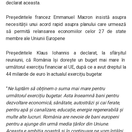
declarat aceasta.
Președintele francez Emmanuel Macron insistă asupra
necesității unui acord rapid asupra planului care urmează
să permită relansarea economiilor celor 27 de state
membre ale Uniunii Europene
Președintele Klaus Iohannis a declarat, la sfârșitul
reuniunii, că
România își dorește un buget mai mare în
următorul exercițiu financiar al UE, după ce a avut dreptul la
44 miliarde de euro
î
n actualul exercițiu bugetar.
”
Ne luptăm să obținem o suma mai mare pentru
următorul exercițiu bugetar. Asta înseamnă bani pentru
dezvoltare economică, sănătate, autostrăzi și cai ferate,
pentru apă și canalizare, educație, energie regenerabilă și
multe alte lucruri. România are nevoie de bani europeni
pentru a ajunge din urmă media țărilor din Uniune.
Aceasta e ambiția noastră și în continuare ne vom întâlni