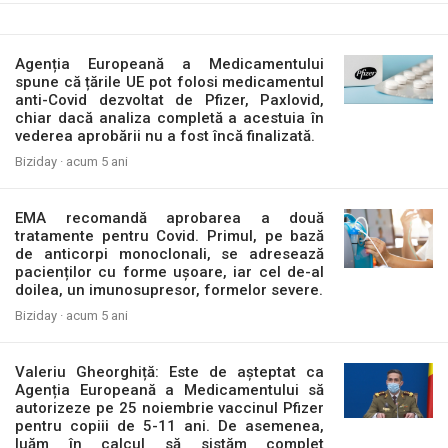
Agenția Europeană a Medicamentului
spune că țările UE pot folosi medicamentul
anti-Covid dezvoltat de Pfizer, Paxlovid,
chiar dacă analiza completă a acestuia în
vederea aprobării nu a fost încă finalizată.
Biziday ·
acum 5 ani
EMA recomandă aprobarea a două
tratamente pentru Covid. Primul, pe bază
de anticorpi monoclonali, se adresează
pacienților cu forme ușoare, iar cel de-al
doilea, un imunosupresor, formelor severe.
Biziday ·
acum 5 ani
Valeriu Gheorghiță: Este de așteptat ca
Agenția Europeană a Medicamentului să
autorizeze pe 25 noiembrie vaccinul Pfizer
pentru copiii de 5-11 ani. De asemenea,
luăm în calcul să sistăm complet