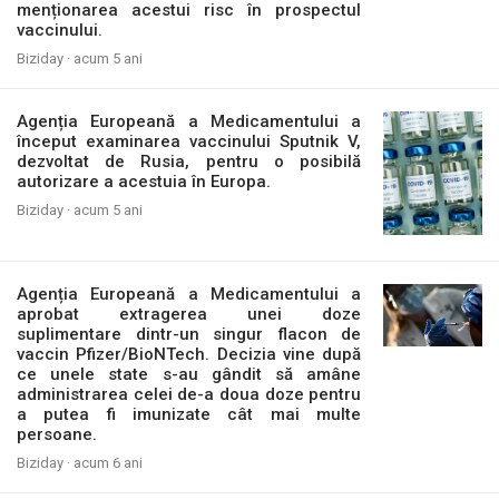
menționarea acestui risc în prospectul
vaccinului.
Biziday ·
acum 5 ani
Agenția Europeană a Medicamentului a
început examinarea vaccinului Sputnik V,
dezvoltat de Rusia, pentru o posibilă
autorizare a acestuia în Europa.
Biziday ·
acum 5 ani
Agenția Europeană a Medicamentului a
aprobat extragerea unei doze
suplimentare dintr-un singur flacon de
vaccin Pfizer/BioNTech. Decizia vine după
ce unele state s-au gândit să amâne
administrarea celei de-a doua doze pentru
a putea fi imunizate cât mai multe
persoane.
Biziday ·
acum 6 ani