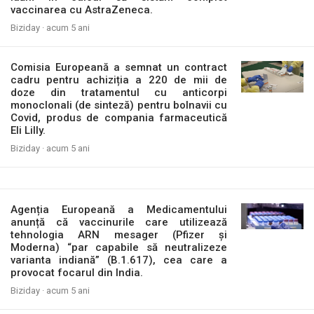
vaccinarea cu AstraZeneca.
Biziday ·
acum 5 ani
Comisia Europeană a semnat un contract
cadru pentru achiziția a 220 de mii de
doze din tratamentul cu anticorpi
monoclonali (de sinteză) pentru bolnavii cu
Covid, produs de compania farmaceutică
Eli Lilly.
Biziday ·
acum 5 ani
Agenția Europeană a Medicamentului
anunță că vaccinurile care utilizează
tehnologia ARN mesager (Pfizer și
Moderna) “par capabile să neutralizeze
varianta indiană” (B.1.617), cea care a
provocat focarul din India.
Biziday ·
acum 5 ani