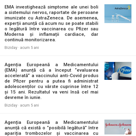
EMA investighează simptome ale unei boli
a sistemului nervos, raportate de persoane
imunizate cu AstraZeneca. De asemenea,
experții anunță că acum nu se poate stabili
o legătură între vaccinarea cu Pfizer sau
Moderna și inflamații cardiace, dar
continuă monitorizarea.
Biziday ·
acum 5 ani
Agenția Europeană a Medicamentului
(EMA) anunță că a început ”evaluarea
accelerată” a vaccinului anti-Covid produs
de Pfizer pentru a putea fi administrat
adolescenților cu vârste cuprinse între 12
și 15 ani. Rezultatul va veni însă cel mai
devreme în iunie.
Biziday ·
acum 5 ani
Agenția Europeană a Medicamentului
anunță că există o ”posibilă legătură” între
apariția trombozelor și vaccinarea cu