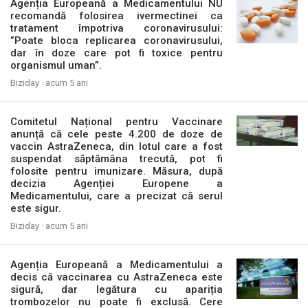
Agenția Europeană a Medicamentului NU
recomandă folosirea ivermectinei ca
tratament împotriva coronavirusului:
”Poate bloca replicarea coronavirusului,
dar în doze care pot fi toxice pentru
organismul uman”.
Biziday ·
acum 5 ani
Comitetul Național pentru Vaccinare
anunță că cele peste 4.200 de doze de
vaccin AstraZeneca, din lotul care a fost
suspendat săptămâna trecută, pot fi
folosite pentru imunizare. Măsura, după
decizia Agenției Europene a
Medicamentului, care a precizat că serul
este sigur.
Biziday ·
acum 5 ani
Agenția Europeană a Medicamentului a
decis că vaccinarea cu AstraZeneca este
sigură, dar legătura cu apariția
trombozelor nu poate fi exclusă. Cere