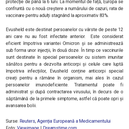
protecție de până la 6 luni. La momentul de față, Europa se
confruntă cu o nouă creștere a numărului de cazuri, rata de
vaccinare pentru adulți stagnând la aproximativ 83%.
Evusheld este destinat persoanelor cu vârste de peste 12
ani care nu au fost infectate anterior. Este considerat
eficient împotriva variantei Omicron și se administrează
sub forma unor injecții, în două doze. În timp ce vaccinurile
sunt destinate în special persoanelor cu sistem imunitar
sănătos pentru a dezvolta anticorpi și celule care luptă
împotriva infecțiilor, Evusheld conține anticorpi special
creați pentru a rămâne în organism, mai ales în cazul
persoanelor imunodeficiente. Tratamentul poate fi
administrat și după contractarea virusului, în decurs de o
săptămână de la primele simptome, astfel că poate opri și
avansarea bolii.
Surse:
Reuters
,
Agenția Europeană a Medicamentului
Foto:
Viewimage
|
Dreamstime.com