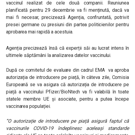
vaccinul realizat de cele două companii. Reuniunea
planificată pentru 29 decembrie va fi menținută, dacă va
mai fi necesar, precizează Agenția, confruntată, potrivit
presei germane cu presiuni din partea politicienilor pentru
aprobarea mai rapidă a acestuia.
Agenția precizează însă că experții săi au lucrat intens în
ultimele săptămâni la analizarea datelor vaccinului.
După ce comitetul de evaluare din cadrul EMA
va aproba
autorizația de introducere pe piață
, în câteva zile, Comisia
Europeană se va asigura că
autorizația de introducere pe
piață
a vaccinului Pfizer/BioNtech va fi valabilă în toate
statele membre UE și asociate, pentru a putea începe
vaccinarea populației.
”O autorizație de introducere pe piață
asigură faptul că
vaccinurile COVID-19 îndeplinesc aceleași standarde