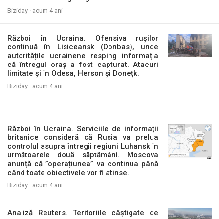
Biziday ·
acum 4 ani
Război în Ucraina. Ofensiva rușilor
continuă în Lisiceansk (Donbas), unde
autoritățile ucrainene resping informația
că întregul oraș a fost capturat. Atacuri
limitate și în Odesa, Herson și Donețk.
Biziday ·
acum 4 ani
Război în Ucraina. Serviciile de informații
britanice consideră că Rusia va prelua
controlul asupra întregii regiuni Luhansk în
următoarele două săptămâni. Moscova
anunță că ”operațiunea” va continua până
când toate obiectivele vor fi atinse.
Biziday ·
acum 4 ani
Analiză Reuters. Teritoriile câștigate de