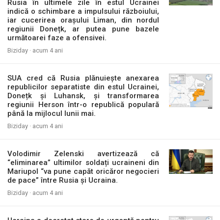
Rusia în ultimele zile în estul Ucrainei
indică o schimbare a impulsului războiului,
iar cucerirea orașului Liman, din nordul
regiunii Donețk, ar putea pune bazele
următoarei faze a ofensivei.
Biziday ·
acum 4 ani
SUA cred că Rusia plănuiește anexarea
republicilor separatiste din estul Ucrainei,
Donețk și Luhansk, și transformarea
regiunii Herson într-o republică populară
până la mijlocul lunii mai.
Biziday ·
acum 4 ani
Volodimir Zelenski avertizează că
“eliminarea” ultimilor soldați ucraineni din
Mariupol “va pune capăt oricăror negocieri
de pace” între Rusia și Ucraina.
Biziday ·
acum 4 ani