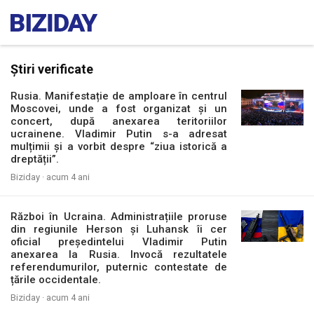
Știri verificate
Rusia. Manifestație de amploare în centrul
Moscovei, unde a fost organizat și un
concert, după anexarea teritoriilor
ucrainene. Vladimir Putin s-a adresat
mulțimii și a vorbit despre “ziua istorică a
dreptății”.
Biziday ·
acum 4 ani
Război în Ucraina. Administrațiile proruse
din regiunile Herson și Luhansk îi cer
oficial președintelui Vladimir Putin
anexarea la Rusia. Invocă rezultatele
referendumurilor, puternic contestate de
țările occidentale.
Biziday ·
acum 4 ani