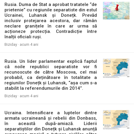
Rusia. Duma de Stat a aprobat tratatele “de
prietenie” cu regiunile separatiste din estul
Ucrainei, Luhansk și Donețk. Prevăd
inclusiv protejarea acestora, dar rămân
neclare granițele în care ar urma să
acționeze protecția. Contradicție între
înalții oficiali ruși.
Biziday ·
acum 4 ani
Rusia. Un lider parlamentar explică faptul
că noile republici separatiste vor fi
recunoscute de către Moscova, cel mai
probabil, ca deținătoare în totalitate a
regiunilor Donețk și Luhansk, “așa cum s-a
stabilit la referendumurile din 2014”.
Biziday ·
acum 4 ani
Ucraina. Intensificare a luptelor dintre
armata ucraineană și rebelii din Donbass,
în această după-amiază. Liderii
separatiștilor din Donețk și Luhansk anunță