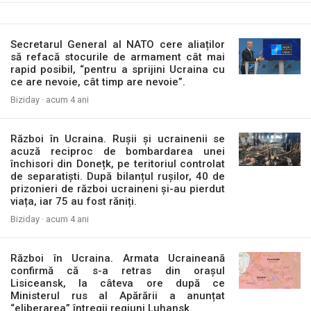
Secretarul General al NATO cere aliaților
să refacă stocurile de armament cât mai
rapid posibil, “pentru a sprijini Ucraina cu
ce are nevoie, cât timp are nevoie”.
Biziday ·
acum 4 ani
Război în Ucraina. Rușii și ucrainenii se
acuză reciproc de bombardarea unei
închisori din Donețk, pe teritoriul controlat
de separatiști. După bilanțul rușilor, 40 de
prizonieri de război ucraineni și-au pierdut
viața, iar 75 au fost răniți.
Biziday ·
acum 4 ani
Război în Ucraina. Armata Ucraineană
confirmă că s-a retras din orașul
Lisiceansk, la câteva ore după ce
Ministerul rus al Apărării a anunțat
“eliberarea” întregii regiuni Luhansk.