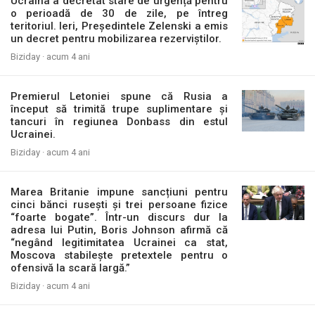
Ucraina a decretat stare de urgență pentru
o perioadă de 30 de zile, pe întreg
teritoriul. Ieri, Președintele Zelenski a emis
un decret pentru mobilizarea rezerviștilor.
Biziday ·
acum 4 ani
Premierul Letoniei spune că Rusia a
început să trimită trupe suplimentare și
tancuri în regiunea Donbass din estul
Ucrainei.
Biziday ·
acum 4 ani
Marea Britanie impune sancțiuni pentru
cinci bănci rusești și trei persoane fizice
“foarte bogate”. Într-un discurs dur la
adresa lui Putin, Boris Johnson afirmă că
“negând legitimitatea Ucrainei ca stat,
Moscova stabilește pretextele pentru o
ofensivă la scară largă.”
Biziday ·
acum 4 ani