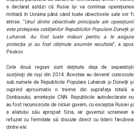
a declarat astăzi că Rusia își va continua operațiunea
militară în Ucraina până când toate obiectivele sale vor fi
atinse. “
Unul dintre obiectivele principale ale operațiunii
este protejarea cetățenilor Republicilor Populare Donețk și
Luhansk. Au fost luate măsuri pentru a le asigura
protecția și au fost obținute anumite rezultate
”, a spus
Peskov.
Cele două regiuni sunt deținute deja de separatiști
susținuți de ruși din 2014. Acestea au devenit cunoscute
sub numele de Republicile Populare Luhansk și Donețk și
cuprind aproximativ o treime din suprafața totală a
Donbasului, amintește CNN.
Republicile autodeclarate nu
au fost recunoscute de niciun guvern, cu excepția Rusiei și
a aliatului său apropiat Siria, iar guvernul ucrainean a
refuzat cu fermitate să discute direct cu liderii fiecăreia
dintre ele.