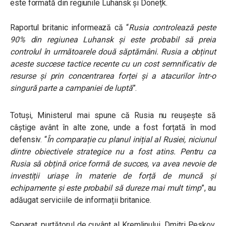
este formată din regiunile Luhansk și Donețk.
Raportul britanic informează că “
Rusia controlează peste
90% din regiunea Luhansk și este probabil să preia
controlul în următoarele două săptămâni. Rusia a obținut
aceste succese tactice recente cu un cost semnificativ de
resurse și prin concentrarea forței și a atacurilor într-o
singură parte a campaniei de luptă
”.
Totuși, Ministerul mai spune că Rusia nu reușește să
câștige avânt în alte zone, unde a fost forțată în mod
defensiv. “
În comparație cu planul inițial al Rusiei, niciunul
dintre obiectivele strategice nu a fost atins. Pentru ca
Rusia să obțină orice formă de succes, va avea nevoie de
investiții uriașe în materie de forță de muncă și
echipamente și este probabil să dureze mai mult timp
”, au
adăugat serviciile de informații britanice.
Separat,
purtătorul de cuvânt al Kremlinului, Dmitri Peskov,