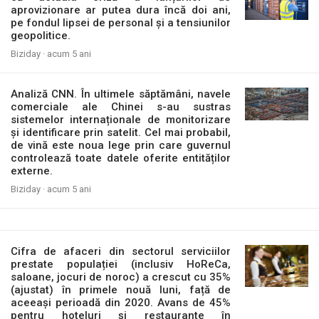
aprovizionare ar putea dura încă doi ani,
pe fondul lipsei de personal și a tensiunilor
geopolitice.
Biziday ·
acum 5 ani
Analiză CNN. În ultimele săptămâni, navele
comerciale ale Chinei s-au sustras
sistemelor internaționale de monitorizare
și identificare prin satelit. Cel mai probabil,
de vină este noua lege prin care guvernul
controlează toate datele oferite entităților
externe.
Biziday ·
acum 5 ani
Cifra de afaceri din sectorul serviciilor
prestate populației (inclusiv HoReCa,
saloane, jocuri de noroc) a crescut cu 35%
(ajustat) în primele nouă luni, față de
aceeași perioadă din 2020. Avans de 45%
pentru hoteluri și restaurante în