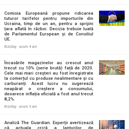
Comisia Europeană propune ridicarea
tuturor tarifelor pentru importurile din
Ucraina, timp de un an, pentru a sprijini
țara aflată în război. Decizia trebuie luată
de Parlamentul European și de Consiliul
UE.
Biziday ·
acum 4 ani
Încasările magazinelor au crescut anul
trecut cu 10% (serie brută) față de 2020.
Cele mai mari creșteri au fost înregistrate
la comerțul cu produse nealimentare și cu
carburanți. Acest lucru nu sugerează
neapărat o creștere a consumului,
deoarece inflația oficială a fost anul trecut
8,2%.
Biziday ·
acum 5 ani
Analiză The Guardian. Experții avertizează
că actuala criză a lanțurilor de