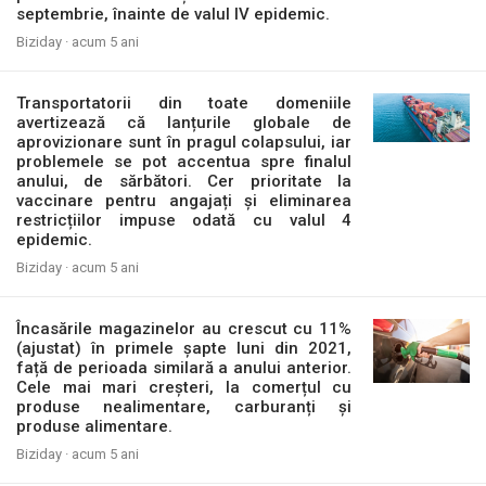
septembrie, înainte de valul IV epidemic.
Biziday ·
acum 5 ani
Transportatorii din toate domeniile
avertizează că lanțurile globale de
aprovizionare sunt în pragul colapsului, iar
problemele se pot accentua spre finalul
anului, de sărbători. Cer prioritate la
vaccinare pentru angajați și eliminarea
restricțiilor impuse odată cu valul 4
epidemic.
Biziday ·
acum 5 ani
Încasările magazinelor au crescut cu 11%
(ajustat) în primele șapte luni din 2021,
față de perioada similară a anului anterior.
Cele mai mari creșteri, la comerțul cu
produse nealimentare, carburanți și
produse alimentare.
Biziday ·
acum 5 ani