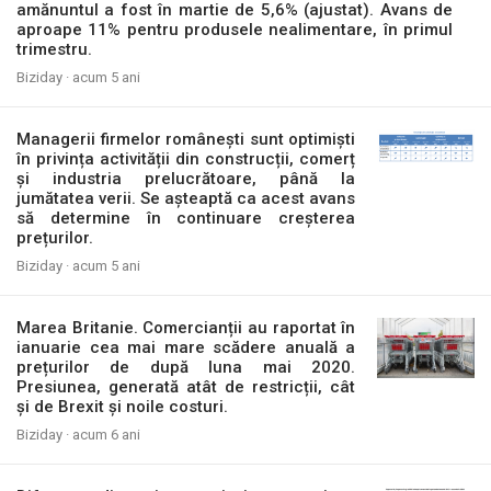
amănuntul a fost în martie de 5,6% (ajustat). Avans de
aproape 11% pentru produsele nealimentare, în primul
trimestru.
Biziday ·
acum 5 ani
Managerii firmelor românești sunt optimiști
în privința activității din construcții, comerț
și industria prelucrătoare, până la
jumătatea verii. Se așteaptă ca acest avans
să determine în continuare creșterea
prețurilor.
Biziday ·
acum 5 ani
Marea Britanie. Comercianții au raportat în
ianuarie cea mai mare scădere anuală a
prețurilor de după luna mai 2020.
Presiunea, generată atât de restricții, cât
și de Brexit și noile costuri.
Biziday ·
acum 6 ani