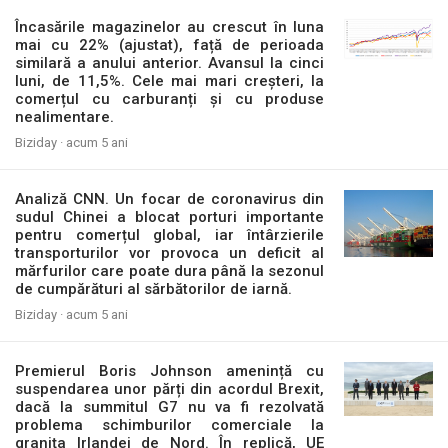
Încasările magazinelor au crescut în luna
mai cu 22% (ajustat), față de perioada
similară a anului anterior. Avansul la cinci
luni, de 11,5%. Cele mai mari creșteri, la
comerțul cu carburanți și cu produse
nealimentare.
Biziday ·
acum 5 ani
Analiză CNN. Un focar de coronavirus din
sudul Chinei a blocat porturi importante
pentru comerțul global, iar întârzierile
transporturilor vor provoca un deficit al
mărfurilor care poate dura până la sezonul
de cumpărături al sărbătorilor de iarnă.
Biziday ·
acum 5 ani
Premierul Boris Johnson amenință cu
suspendarea unor părți din acordul Brexit,
dacă la summitul G7 nu va fi rezolvată
problema schimburilor comerciale la
granița Irlandei de Nord. În replică, UE