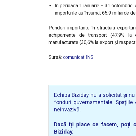
În perioada 1 ianuarie – 31 octombrie, 
importurile au însumat 65,9 miliarde de
Ponderi importante în structura exporturi
echipamente de transport (47,9% la 
manufacturate (30,6% la export şi respecti
Sursă:
comunicat INS
Echipa Biziday nu a solicitat și n
fonduri guvernamentale. Spațiile d
neinvazivă.
Dacă îți place ce facem, poți c
Biziday.