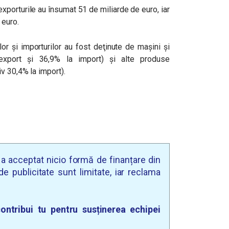
exporturile au însumat 51 de miliarde de euro, iar
 euro.
lor şi importurilor au fost deţinute de maşini şi
export şi 36,9% la import) şi alte produse
v 30,4% la import).
u a acceptat nicio formă de finanțare din
e publicitate sunt limitate, iar reclama
ontribui tu pentru susținerea echipei