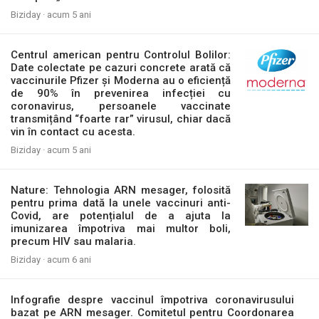
Biziday ·
acum 5 ani
Centrul american pentru Controlul Bolilor:
Date colectate pe cazuri concrete arată că
vaccinurile Pfizer și Moderna au o eficiență
de 90% în prevenirea infecției cu
coronavirus, persoanele vaccinate
transmițând “foarte rar” virusul, chiar dacă
vin în contact cu acesta.
Biziday ·
acum 5 ani
Nature: Tehnologia ARN mesager, folosită
pentru prima dată la unele vaccinuri anti-
Covid, are potențialul de a ajuta la
imunizarea împotriva mai multor boli,
precum HIV sau malaria.
Biziday ·
acum 6 ani
Infografie despre vaccinul împotriva coronavirusului
bazat pe ARN mesager. Comitetul pentru Coordonarea