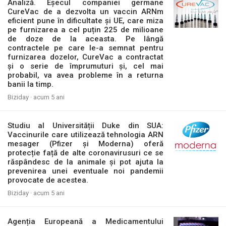
Analiză. Eșecul companiei germane
CureVac de a dezvolta un vaccin ARNm
eficient pune în dificultate și UE, care miza
pe furnizarea a cel puțin 225 de milioane
de doze de la aceasta. Pe lângă
contractele pe care le-a semnat pentru
furnizarea dozelor, CureVac a contractat
și o serie de împrumuturi și, cel mai
probabil, va avea probleme în a returna
banii la timp.
Biziday ·
acum 5 ani
Studiu al Universității Duke din SUA:
Vaccinurile care utilizează tehnologia ARN
mesager (Pfizer și Moderna) oferă
protecție față de alte coronavirusuri ce se
răspândesc de la animale și pot ajuta la
prevenirea unei eventuale noi pandemii
provocate de acestea.
Biziday ·
acum 5 ani
Agenția Europeană a Medicamentului