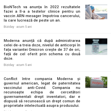
BioNTech va anunța în 2022 rezultatele
fazei a II-a a testelor clinice pentru un
vaccin ARN-mesager împotriva cancerului,
la care lucrează de peste un an.
Biziday ·
acum 5 ani
Moderna anunță că după administrarea
celei de-a treia doze, nivelul de anticorpi în
fața variantei Omicron crește de 37 de ori,
față de cel oferit prin schema cu două
doze.
Biziday ·
acum 5 ani
Conflict între compania Moderna și
guvernul american, legat de paternitatea
vaccinului anti-Covid. Compania nu
recunoaște echipa de cercetători
guvernamentali drept inventatori, dar e
dispusă să recunoască un drept comun de
proprietate intelectuală asupra produsului.