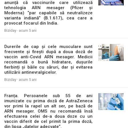
anunță că vaccinurile care utilizează
tehnologia ARN mesager (Pfizer și
Moderna) “par capabile să neutralizeze
varianta indiană” (B.1.617), cea care a
provocat focarul din India.
Biziday ·
acum 5 ani
Durerile de cap și cele musculare sunt
frecvente și firești după a doua doză de
vaccin anti-Covid ARN mesager. Medicii
recomandă o bună hidratare, dușurile
fierbinți și băile cu săruri, dar și evitarea
utilizării antinevralgicelor.
Biziday ·
acum 5 ani
Franța. Persoanele sub 55 de ani
imunizate cu prima doză de AstraZeneca
vor primi la rapel un alt ser, pe bază de
ARN mesager. OMS nu recomandă însă
efectuarea celei de-a doua doze cu un
vaccin diferit de cel primit la prima doză,
din lipsa „datelor adecvate”.