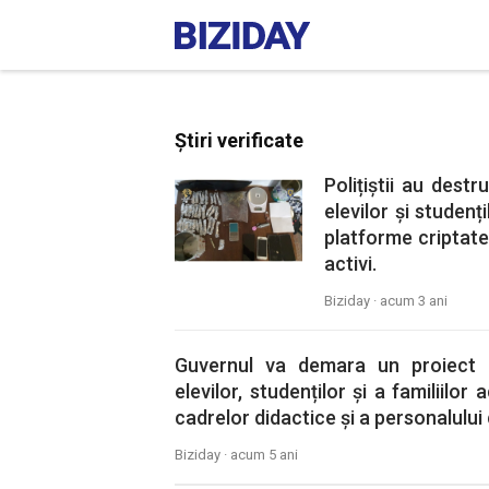
Știri verificate
Polițiștii au dest
elevilor și studenț
platforme criptat
activi.
Biziday ·
acum 3 ani
Guvernul va demara un proiect 
elevilor, studenților și a familiilo
cadrelor didactice și a personalului 
Biziday ·
acum 5 ani