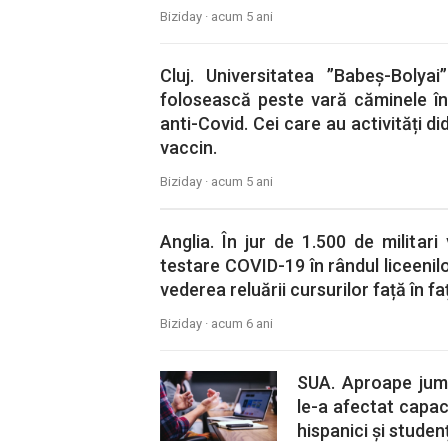
Biziday ·
acum 5 ani
Cluj. Universitatea ”Babeş-Bolya
folosească peste vară căminele în
anti-Covid. Cei care au activități di
vaccin.
Biziday ·
acum 5 ani
Anglia. În jur de 1.500 de militar
testare COVID-19 în rândul liceenilo
vederea reluării cursurilor față în fa
Biziday ·
acum 6 ani
SUA. Aproape jum
le-a afectat capac
hispanici și studen