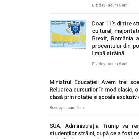
Biziday ·
acum 6 ani
Doar 11% dintre st
cultural, majoritat
Brexit, România a
procentului din po
limbă străină.
Biziday ·
acum 6 ani
Ministrul Educației: Avem trei scen
Reluarea cursurilor în mod clasic, o
clasă prin rotație și școala exclusiv 
Biziday ·
acum 6 ani
SUA. Administrația Trump va ren
studenților străini, după ce a fost 