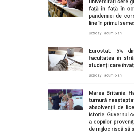
universități cere 
față în față în o
pandemiei de coro
line în primul seme
Biziday ·
acum 6 ani
Eurostat: 5% di
facultatea în str
studenți care învaț
Biziday ·
acum 6 ani
Marea Britanie. Ha
turnură neașteptat
absolvenții de li
istorie. Guvernul c
a copiilor proveniț
de mijloc riscă să 