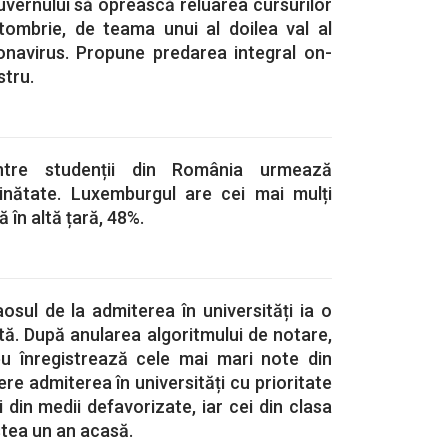
guvernului să oprească reluarea cursurilor
ctombrie, de teama unui al doilea val al
navirus. Propune predarea integral on-
stru.
ntre studenții din România urmează
ăinătate. Luxemburgul are cei mai mulți
ă în altă țară, 48%.
osul de la admiterea în universități ia o
ă. După anularea algoritmului de notare,
ceu înregistrează cele mai mari note din
ere admiterea în universități cu prioritate
i din medii defavorizate, iar cei din clasa
stea un an acasă.