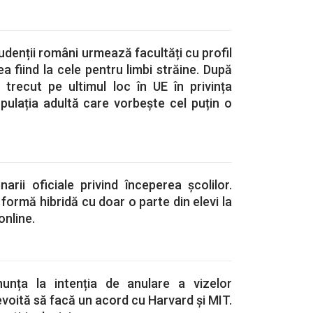
udenții români urmează facultăți cu profil
ea fiind la cele pentru limbi străine. După
 trecut pe ultimul loc în UE în privința
pulația adultă care vorbește cel puțin o
arii oficiale privind începerea școlilor.
 formă hibridă cu doar o parte din elevi la
online.
unța la intenția de anulare a vizelor
nevoită să facă un acord cu Harvard și MIT.