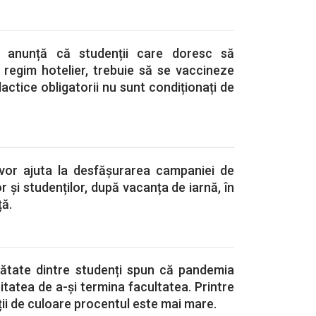
i” anunță că studenții care doresc să
 regim hotelier, trebuie să se vaccineze
dactice obligatorii nu sunt condiționați de
i vor ajuta la desfășurarea campaniei de
r și studenților, după vacanța de iarnă, în
ță.
ătate dintre studenți spun că pandemia
itatea de a-și termina facultatea. Printre
ții de culoare procentul este mai mare.