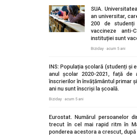
SUA. Universitatea
an universitar, car
200 de studenți
vaccineze anti-
instituției sunt vac
Biziday ·
acum 5 ani
INS: Populația școlară (studenți și 
anul școlar 2020-2021, față de a
înscrierilor în învățământul primar și
ani nu sunt înscriși la școală.
Biziday ·
acum 5 ani
Eurostat. Numărul persoanelor di
trecut în cel mai rapid ritm în M
ponderea acestora a crescut, după