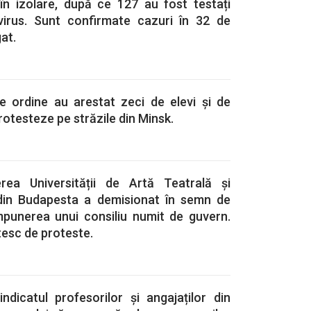
în izolare, după ce 127 au fost testați
virus. Sunt confirmate cazuri în 32 de
gat.
de ordine au arestat zeci de elevi și de
 protesteze pe străzile din Minsk.
rea Universității de Artă Teatrală și
din Budapesta a demisionat în semn de
mpunerea unui consiliu numit de guvern.
tesc de proteste.
ndicatul profesorilor și angajaților din