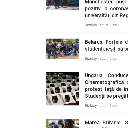
Manchester, puși 
pozitiv la corona
universități din Re
Biziday ·
acum 6 ani
Belarus. Forțele 
studenți, ieșiți să
Biziday ·
acum 6 ani
Ungaria. Conduce
Cinematografică 
protest față de i
Studenții se pregă
Biziday ·
acum 6 ani
Marea Britanie. Si