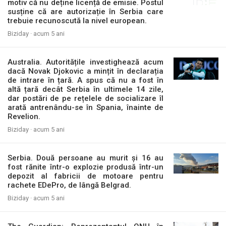
motiv că nu deține licență de emisie. Postul
susține că are autorizație în Serbia care
trebuie recunoscută la nivel european.
Biziday ·
acum 5 ani
Australia. Autoritățile investighează acum
dacă Novak Djokovic a mințit în declarația
de intrare în țară. A spus că nu a fost în
altă țară decât Serbia în ultimele 14 zile,
dar postări de pe rețelele de socializare îl
arată antrenându-se în Spania, înainte de
Revelion.
Biziday ·
acum 5 ani
Serbia. Două persoane au murit și 16 au
fost rănite într-o explozie produsă într-un
depozit al fabricii de motoare pentru
rachete EDePro, de lângă Belgrad.
Biziday ·
acum 5 ani