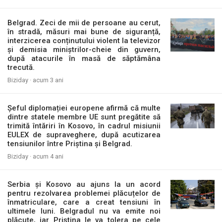
Belgrad. Zeci de mii de persoane au cerut,
în stradă, măsuri mai bune de siguranță,
interzicerea conținutului violent la televizor
și demisia miniștrilor-cheie din guvern,
după atacurile în masă de săptămâna
trecută.
Biziday ·
acum 3 ani
Șeful diplomației europene afirmă că multe
dintre statele membre UE sunt pregătite să
trimită întăriri în Kosovo, în cadrul misiunii
EULEX de supraveghere, după acutizarea
tensiunilor între Priștina și Belgrad.
Biziday ·
acum 4 ani
Serbia și Kosovo au ajuns la un acord
pentru rezolvarea problemei plăcuțelor de
înmatriculare, care a creat tensiuni în
ultimele luni. Belgradul nu va emite noi
plăcuțe, iar Priștina le va tolera pe cele