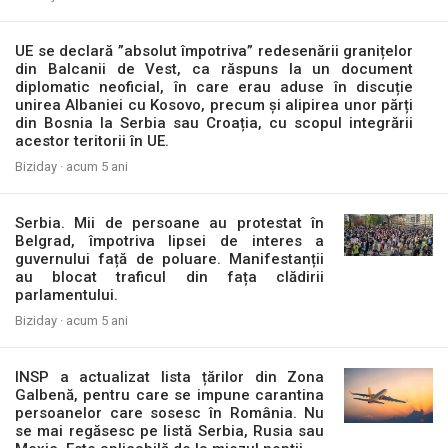
UE se declară ”absolut împotriva” redesenării granițelor
din Balcanii de Vest, ca răspuns la un document
diplomatic neoficial, în care erau aduse în discuție
unirea Albaniei cu Kosovo, precum și alipirea unor părți
din Bosnia la Serbia sau Croația, cu scopul integrării
acestor teritorii în UE.
Biziday ·
acum 5 ani
Serbia. Mii de persoane au protestat în
Belgrad, împotriva lipsei de interes a
guvernului față de poluare. Manifestanții
au blocat traficul din fața clădirii
parlamentului.
Biziday ·
acum 5 ani
INSP a actualizat lista țărilor din Zona
Galbenă, pentru care se impune carantina
persoanelor care sosesc în România. Nu
se mai regăsesc pe listă Serbia, Rusia sau