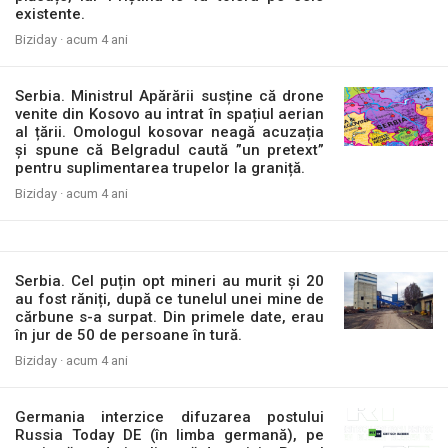
existente.
Biziday ·
acum 4 ani
Serbia. Ministrul Apărării susține că drone
venite din Kosovo au intrat în spațiul aerian
al țării. Omologul kosovar neagă acuzația
și spune că Belgradul caută ”un pretext”
pentru suplimentarea trupelor la graniță.
Biziday ·
acum 4 ani
Serbia. Cel puțin opt mineri au murit și 20
au fost răniți, după ce tunelul unei mine de
cărbune s-a surpat. Din primele date, erau
în jur de 50 de persoane în tură.
Biziday ·
acum 4 ani
Germania interzice difuzarea postului
Russia Today DE (în limba germană), pe