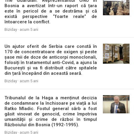
The Guardian: Reprezentantul ONU în
Bosnia a avertizat într-un raport că țara
este în pericol de a se destrăma și că
există perspective “foarte reale” de
întoarcere la conflict.
Biziday ·
acum 5 ani
Un ajutor oferit de Serbia care constă în
170 de concentratoare de oxigen și peste
șase mii de doze de anticorpi monoclonali,
folosiți în tratamentul anti-Covid, a ajuns la
București și va fi distribuit către spitalele
din țară începând din această seară.
Biziday ·
acum 5 ani
Tribunalul de la Haga a menținut decizia
de condamnare la închisoare pe viață a lui
Ratko Mladic. Fostul general sârb a fost
găsit vinovat de genocid, crime împotriva
umanităţii şi crime de război în timpul
Războiului din Bosnia (1992-1995).
Biziday ·
acum 5 ani