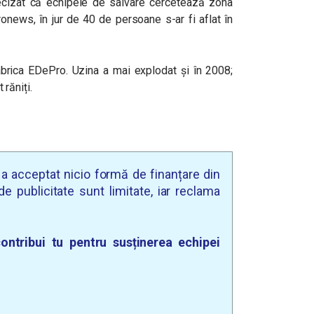
ecizat că echipele de salvare cercetează zona
ronews, în jur de 40 de persoane s-ar fi aflat în
fabrica EDePro. Uzina a mai explodat și în 2008;
t răniți.
u a acceptat nicio formă de finanțare din
e publicitate sunt limitate, iar reclama
ontribui tu pentru susținerea echipei