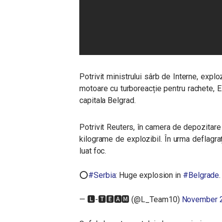
Potrivit ministrului sârb de Interne, explo
motoare cu turboreacție pentru rachete, E
capitala Belgrad.
Potrivit Reuters, în camera de depozitare
kilograme de explozibil. În urma deflagraț
luat foc.
⭕️
#Serbia
: Huge explosion in
#Belgrade
— 🅻-🆃🅴🅰🅼 (@L_Team10)
November 2