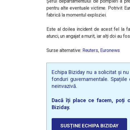
Șeful departamentului de pompieri a pr
pentru alte eventuale victime. Potrivit Eu
fabrică la momentul exploziei.
Este al doilea incident de acest fel la 
atunci, un angajat a murit, iar alți doi au fos
Surse alternative:
Reuters
,
Euronews
Echipa Biziday nu a solicitat și n
fonduri guvernamentale. Spațiile d
neinvazivă.
Dacă îți place ce facem, poți c
Biziday.
SUSȚINE ECHIPA BIZIDAY