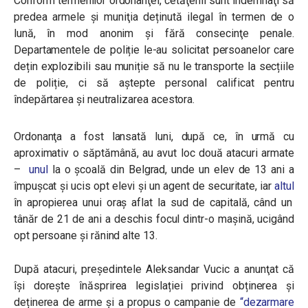
Conform termenilor ordonanţei, cetăţenii sunt îndemnaţi să
predea armele şi muniţia deținută ilegal în termen de o
lună, în mod anonim și fără consecinţe penale.
Departamentele de poliție le-au solicitat persoanelor care
dețin explozibili sau muniție să nu le transporte la secțiile
de poliție, ci să aștepte personal calificat pentru
îndepărtarea și neutralizarea acestora.
Ordonanţa a fost lansată luni, după ce, în urmă cu
aproximativ o săptămână, au avut loc două atacuri armate
–
unul
la o şcoală din Belgrad, unde un elev de 13 ani a
împuşcat şi ucis opt elevi şi un agent de securitate, iar
altul
în apropierea unui oraş aflat la sud de capitală, când un
tânăr de 21 de ani a deschis focul dintr-o maşină, ucigând
opt persoane şi rănind alte 13.
După atacuri, preşedintele Aleksandar Vucic a anunţat că
îşi doreşte înăsprirea legislației privind obținerea și
deținerea de arme şi a propus o campanie de
“dezarmare