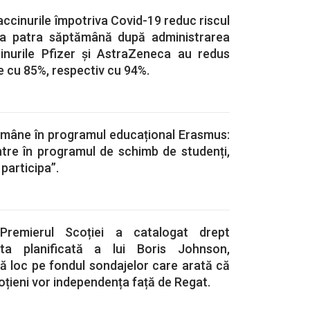
accinurile împotriva Covid-19 reduc riscul
n a patra săptămână după administrarea
inurile Pfizer și AstraZeneca au redus
re cu 85%, respectiv cu 94%.
rămâne în programul educațional Erasmus:
intre în programul de schimb de studenți,
participa”.
 Premierul Scoției a catalogat drept
zita planificată a lui Boris Johnson,
ă loc pe fondul sondajelor care arată că
oțieni vor independența față de Regat.