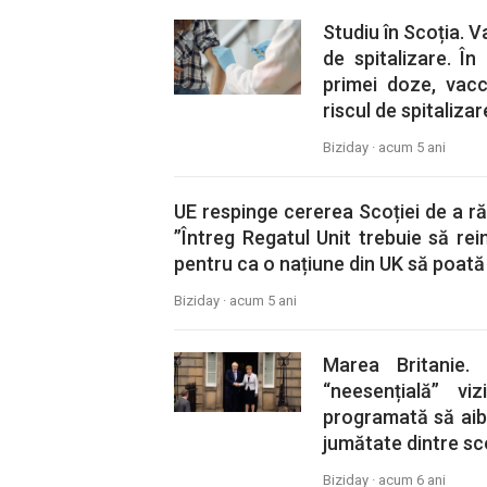
Studiu în Scoția. V
de spitalizare. Î
primei doze, vacc
riscul de spitaliza
Biziday ·
acum 5 ani
UE respinge cererea Scoției de a 
”Întreg Regatul Unit trebuie să re
pentru ca o națiune din UK să poată 
Biziday ·
acum 5 ani
Marea Britanie.
“neesențială” vi
programată să aib
jumătate dintre sc
Biziday ·
acum 6 ani