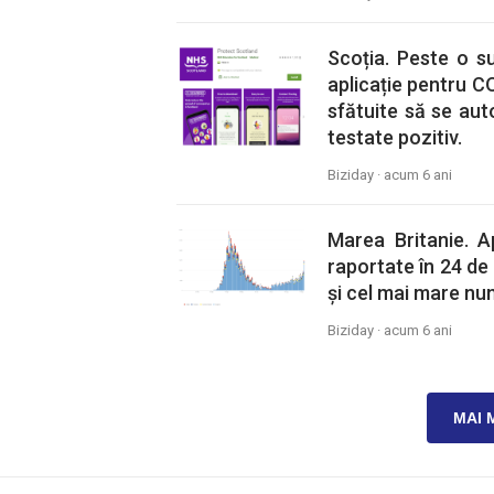
Scoția. Peste o s
aplicație pentru C
sfătuite să se aut
testate pozitiv.
Biziday ·
acum 6 ani
Marea Britanie. 
raportate în 24 de
și cel mai mare nu
Biziday ·
acum 6 ani
MAI 