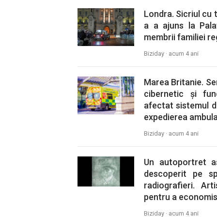
Londra. Sicriul cu t
a a ajuns la Pal
membrii familiei re
Biziday ·
acum 4 ani
Marea Britanie. Se
cibernetic și fu
afectat sistemul d
expedierea ambula
Biziday ·
acum 4 ani
Un autoportret a
descoperit pe sp
radiografieri. Ar
pentru a economisi
Biziday ·
acum 4 ani