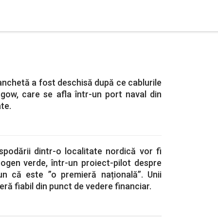
anchetă a fost deschisă după ce cablurile
gow, care se afla într-un port naval din
ate.
podării dintr-o localitate nordică vor fi
ogen verde, într-un proiect-pilot despre
pun că este ”o premieră națională”. Unii
deră fiabil din punct de vedere financiar.