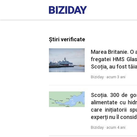
Știri verificate
Marea Britanie. O 
fregatei HMS Glas
Scoția, au fost tăi
Biziday ·
acum 3 ani
Scoția. 300 de gos
alimentate cu hidr
care inițiatorii s
experți nu îl consi
Biziday ·
acum 4 ani