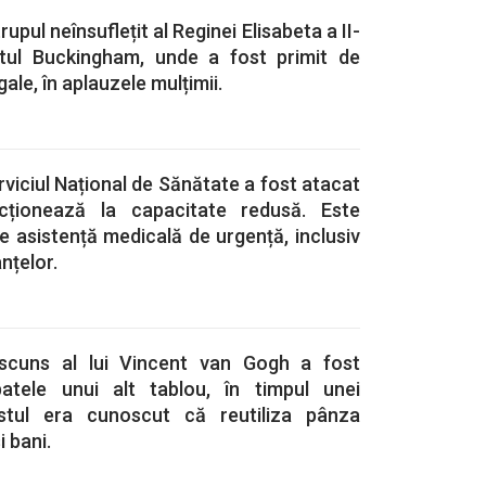
rupul neînsuflețit al Reginei Elisabeta a II-
atul Buckingham, unde a fost primit de
gale, în aplauzele mulțimii.
rviciul Național de Sănătate a fost atacat
ncționează la capacitate redusă. Este
e asistență medicală de urgență, inclusiv
nțelor.
scuns al lui Vincent van Gogh a fost
atele unui alt tablou, în timpul unei
tistul era cunoscut că reutiliza pânza
 bani.