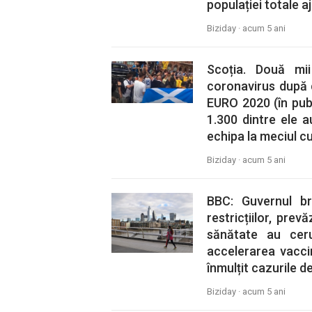
populației totale a
Biziday ·
acum 5 ani
Scoția. Două mi
coronavirus după 
EURO 2020 (în pub-
1.300 dintre ele a
echipa la meciul cu
Biziday ·
acum 5 ani
BBC: Guvernul b
restricțiilor, prev
sănătate au cer
accelerarea vaccin
înmulțit cazurile d
Biziday ·
acum 5 ani