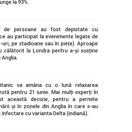
junge la 93%.
i de persoane au fost depistate cu
ce au participat la evenimente legate de
uri, pe stadioane sau în piețe). Aproape
u călătorit la Londra pentru a-și susține
 Anglia.
ritanic va amâna cu o lună relaxarea
ăzută pentru 21 iunie. Mai mulți experți în
ut această decizie, pentru a permite
ării și în zonele din Anglia în care s-au
e infectare cu varianta Delta (indiană).