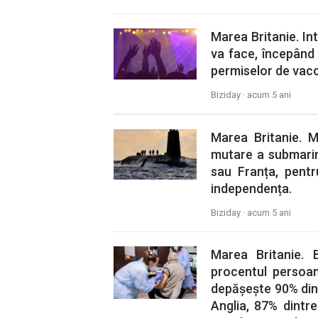
Marea Britanie. Int
va face, începând 
permiselor de vacc
Biziday ·
acum 5 ani
Marea Britanie. M
mutare a submarin
sau Franța, pentr
independența.
Biziday ·
acum 5 ani
Marea Britanie. 
procentul persoan
depășește 90% din p
Anglia, 87% dintre