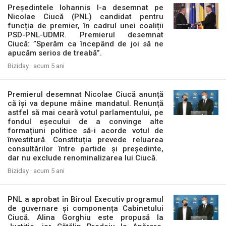
Președintele Iohannis l-a desemnat pe
Nicolae Ciucă (PNL) candidat pentru
funcția de premier, în cadrul unei coaliții
PSD-PNL-UDMR. Premierul desemnat
Ciucă: ”Sperăm ca începând de joi să ne
apucăm serios de treabă”.
Biziday ·
acum 5 ani
Premierul desemnat Nicolae Ciucă anunță
că își va depune mâine mandatul. Renunță
astfel să mai ceară votul parlamentului, pe
fondul eșecului de a convinge alte
formațiuni politice să-i acorde votul de
învestitură. Constituția prevede reluarea
consultărilor între partide și președinte,
dar nu exclude renominalizarea lui Ciucă.
Biziday ·
acum 5 ani
PNL a aprobat în Biroul Executiv programul
de guvernare și componența Cabinetului
Ciucă. Alina Gorghiu este propusă la