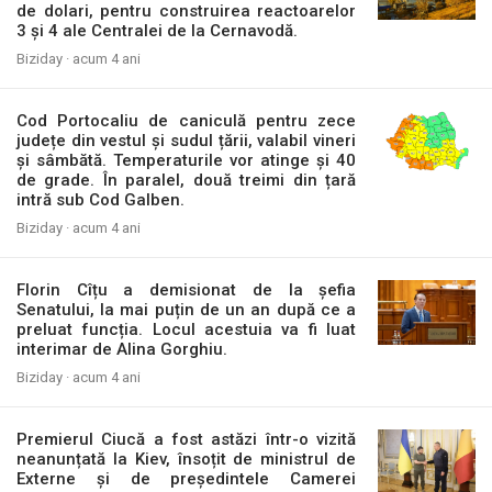
de dolari, pentru construirea reactoarelor
3 și 4 ale Centralei de la Cernavodă.
Biziday ·
acum 4 ani
Cod Portocaliu de caniculă pentru zece
județe din vestul și sudul țării, valabil vineri
și sâmbătă. Temperaturile vor atinge și 40
de grade. În paralel, două treimi din țară
intră sub Cod Galben.
Biziday ·
acum 4 ani
Florin Cîțu a demisionat de la șefia
Senatului, la mai puțin de un an după ce a
preluat funcția. Locul acestuia va fi luat
interimar de Alina Gorghiu.
Biziday ·
acum 4 ani
Premierul Ciucă a fost astăzi într-o vizită
neanunțată la Kiev, însoțit de ministrul de
Externe și de președintele Camerei