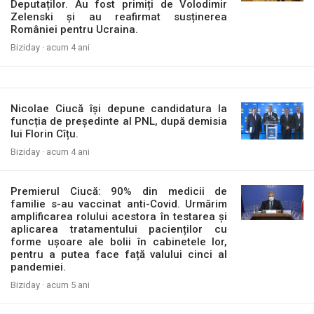
Deputaților. Au fost primiți de Volodimir
Zelenski și au reafirmat susținerea
României pentru Ucraina.
Biziday ·
acum 4 ani
Nicolae Ciucă își depune candidatura la
funcția de președinte al PNL, după demisia
lui Florin Cîțu.
Biziday ·
acum 4 ani
Premierul Ciucă: 90% din medicii de
familie s-au vaccinat anti-Covid. Urmărim
amplificarea rolului acestora în testarea și
aplicarea tratamentului pacienților cu
forme ușoare ale bolii în cabinetele lor,
pentru a putea face față valului cinci al
pandemiei.
Biziday ·
acum 5 ani