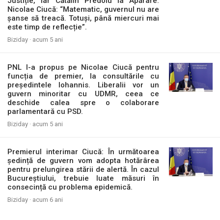
Justiție, iar Cătălin Predoiu la Apărare.
Nicolae Ciucă: “Matematic, guvernul nu are
șanse să treacă. Totuși, până miercuri mai
este timp de reflecție”.
Biziday ·
acum 5 ani
PNL l-a propus pe Nicolae Ciucă pentru
funcția de premier, la consultările cu
președintele Iohannis. Liberalii vor un
guvern minoritar cu UDMR, ceea ce
deschide calea spre o colaborare
parlamentară cu PSD.
Biziday ·
acum 5 ani
Premierul interimar Ciucă: În următoarea
ședință de guvern vom adopta hotărârea
pentru prelungirea stării de alertă. În cazul
Bucureștiului, trebuie luate măsuri în
consecință cu problema epidemică.
Biziday ·
acum 6 ani