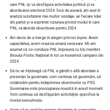
care PNL își va desfășura activitatea politică și va
aborda anul electoral 2024. Încă de aseară, am avut în
analiză rezultatele mai multor sondaje, iar fiecare lider
din partid și-a exprimat viziunea privind modul în care
PNL va aborda obiectivele pentru 2024.
Am decis de a merge în alegeri prin noi înșine. Avem
capacitatea, avem resursa umană necesare. Mi-am
asumat că voi conduce PNL împreună cu toți membrii
Biroului Politic Național în tot ce înseamnă campanii din
2024.
Să nu se înțeleagă că PNL a gândit o altă abordare a
prezenței la guvernare, vom continua să guvernăm, să
colaborăm pentru îndeplinirea obiectivelor cu PSD.
Guvernarea este preocuparea noastră în acest moment.
Vom continua să desfășurăm activitățile specifice la
nivelul executivului.
Vrem să ne apărăm propria identitate în competiția