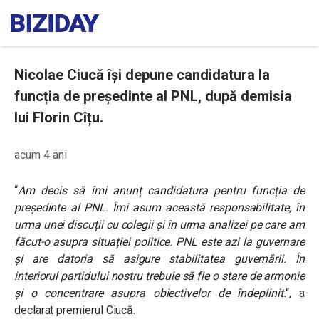
Nicolae Ciucă își depune candidatura la
funcția de președinte al PNL, după demisia
lui Florin Cîțu.
acum 4 ani
“
Am decis să îmi anunț candidatura pentru funcția de
președinte al PNL. Îmi asum această responsabilitate, în
urma unei discuții cu colegii și în urma analizei pe care am
făcut-o asupra situației politice. PNL este azi la guvernare
și are datoria să asigure stabilitatea guvernării. În
interiorul partidului nostru trebuie să fie o stare de armonie
și o concentrare asupra obiectivelor de îndeplinit.
“, a
declarat premierul Ciucă.