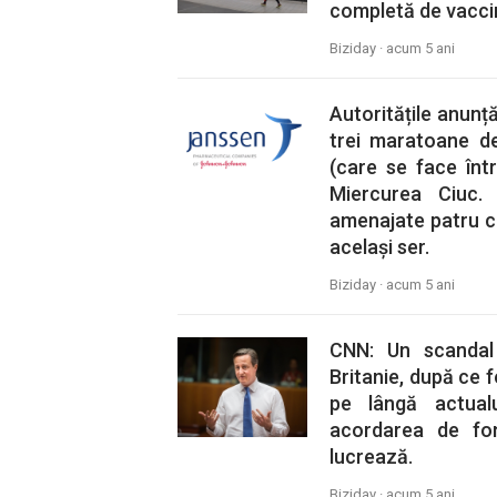
completă de vaccin
Biziday ·
acum 5 ani
Autoritățile anunț
trei maratoane d
(care se face înt
Miercurea Ciuc.
amenajate patru ce
același ser.
Biziday ·
acum 5 ani
CNN: Un scandal
Britanie, după ce 
pe lângă actualu
acordarea de fo
lucrează.
Biziday ·
acum 5 ani