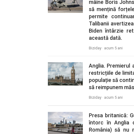
mâine Boris Johns
să mențină forțel
permite continua
Talibanii avertize
Biden întârzie re
această dată.
Biziday ·
acum 5 ani
Anglia. Premierul a
restricțiile de limi
populație să contin
să reimpunem măsur
Biziday ·
acum 5 ani
Presa britanică: G
întorc în Anglia 
România) să nu 