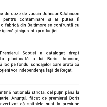
ane de doze de vaccin Johnson&Johnson
te pentru contaminare și ar putea fi
 o fabrică din Baltimore se confruntă cu
igienă și siguranța producției.
 Premierul Scoției a catalogat drept
zita planificată a lui Boris Johnson,
ă loc pe fondul sondajelor care arată că
oțieni vor independența față de Regat.
antină națională strictă, cel puțin până la
ruarie. Anunțul, făcut de premierul Boris
vertizat că spitalele sunt la presiune