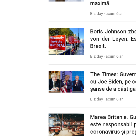
maximă.
Biziday ·
acum 6 ani
Boris Johnson zbo
von der Leyen. E
Brexit.
Biziday ·
acum 6 ani
The Times: Guvernul
cu Joe Biden, pe 
șanse de a câștiga
Biziday ·
acum 6 ani
Marea Britanie. Gu
este responsabil 
coronavirus și preg