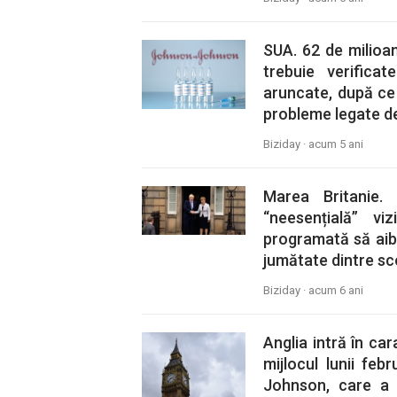
SUA. 62 de milio
trebuie verifica
aruncate, după ce
probleme legate de 
Biziday ·
acum 5 ani
Marea Britanie.
“neesențială” vi
programată să aib
jumătate dintre sc
Biziday ·
acum 6 ani
Anglia intră în car
mijlocul lunii feb
Johnson, care a a