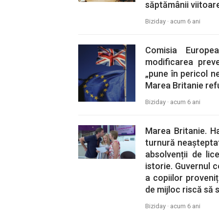
săptămânii viitoare
Biziday ·
acum 6 ani
Comisia Europe
modificarea prev
„pune în pericol ne
Marea Britanie ref
Biziday ·
acum 6 ani
Marea Britanie. Ha
turnură neașteptat
absolvenții de li
istorie. Guvernul c
a copiilor proveniț
de mijloc riscă să 
Biziday ·
acum 6 ani