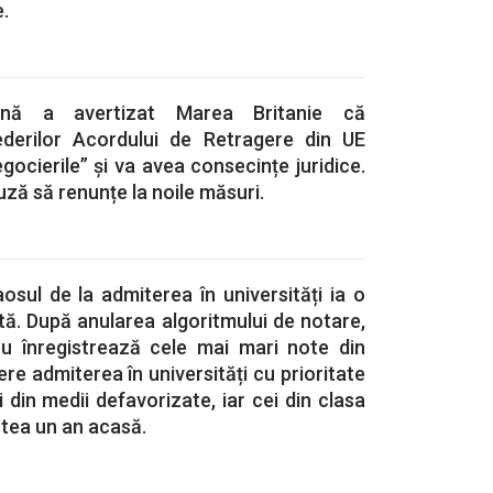
.
ană a avertizat Marea Britanie că
ederilor Acordului de Retragere din UE
gocierile” și va avea consecințe juridice.
uză să renunțe la noile măsuri.
osul de la admiterea în universități ia o
ă. După anularea algoritmului de notare,
ceu înregistrează cele mai mari note din
ere admiterea în universități cu prioritate
i din medii defavorizate, iar cei din clasa
stea un an acasă.