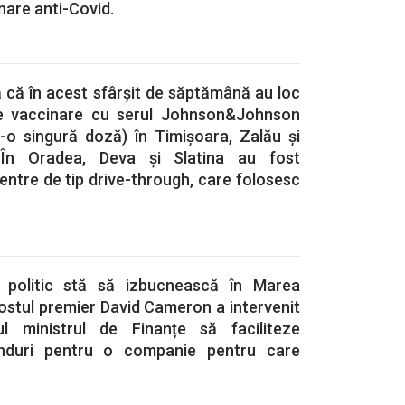
are anti-Covid.
ă că în acest sfârșit de săptămână au loc
e vaccinare cu serul Johnson&Johnson
r-o singură doză) în Timișoara, Zalău și
 În Oradea, Deva și Slatina au fost
ntre de tip drive-through, care folosesc
 politic stă să izbucnească în Marea
fostul premier David Cameron a intervenit
l ministrul de Finanțe să faciliteze
nduri pentru o companie pentru care