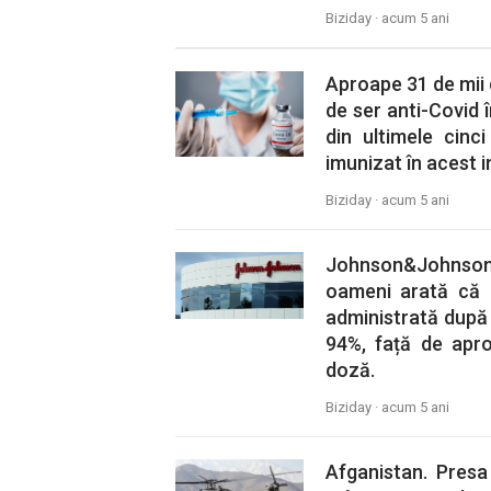
Biziday ·
acum 5 ani
Aproape 31 de mii
de ser anti-Covid 
din ultimele cinc
imunizat în acest i
Biziday ·
acum 5 ani
Johnson&Johnson
oameni arată că 
administrată după 
94%, față de apr
doză.
Biziday ·
acum 5 ani
Afganistan. Presa