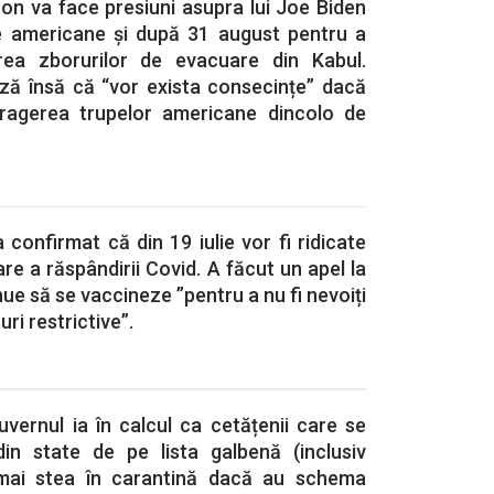
on va face presiuni asupra lui Joe Biden
e americane și după 31 august pentru a
rea zborurilor de evacuare din Kabul.
ază însă că “vor exista consecințe” dacă
tragerea trupelor americane dincolo de
 confirmat că din 19 iulie vor fi ridicate
tare a răspândirii Covid. A făcut un apel la
ue să se vaccineze ”pentru a nu fi nevoiți
i restrictive”.
uvernul ia în calcul ca cetățenii care se
din state de pe lista galbenă (inclusiv
mai stea în carantină dacă au schema