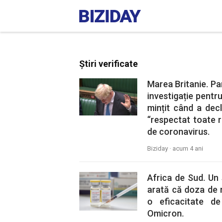
Știri verificate
Marea Britanie. Pa
investigație pentr
mințit când a dec
“respectat toate r
de coronavirus.
Biziday ·
acum 4 ani
Africa de Sud. Un 
arată că doza de 
o eficacitate de 
Omicron.