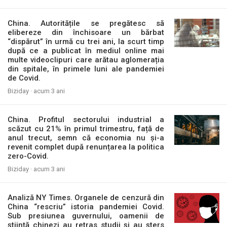
China. Autoritățile se pregătesc să
elibereze din închisoare un bărbat
“dispărut” în urmă cu trei ani, la scurt timp
după ce a publicat în mediul online mai
multe videoclipuri care arătau aglomerația
din spitale, în primele luni ale pandemiei
de Covid.
Biziday ·
acum 3 ani
China. Profitul sectorului industrial a
scăzut cu 21% în primul trimestru, față de
anul trecut, semn că economia nu și-a
revenit complet după renunțarea la politica
zero-Covid.
Biziday ·
acum 3 ani
Analiză NY Times. Organele de cenzură din
China “rescriu” istoria pandemiei Covid.
Sub presiunea guvernului, oamenii de
știință chinezi au retras studii și au șters