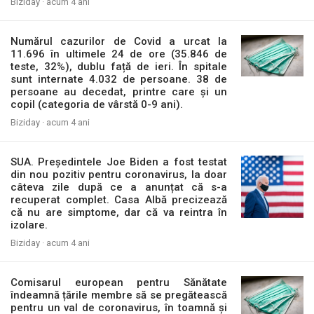
Biziday ·
acum 4 ani
Numărul cazurilor de Covid a urcat la
11.696 în ultimele 24 de ore (35.846 de
teste, 32%), dublu față de ieri. În spitale
sunt internate 4.032 de persoane. 38 de
persoane au decedat, printre care și un
copil (categoria de vârstă 0-9 ani).
Biziday ·
acum 4 ani
SUA. Președintele Joe Biden a fost testat
din nou pozitiv pentru coronavirus, la doar
câteva zile după ce a anunțat că s-a
recuperat complet. Casa Albă precizează
că nu are simptome, dar că va reintra în
izolare.
Biziday ·
acum 4 ani
Comisarul european pentru Sănătate
îndeamnă țările membre să se pregătească
pentru un val de coronavirus, în toamnă și