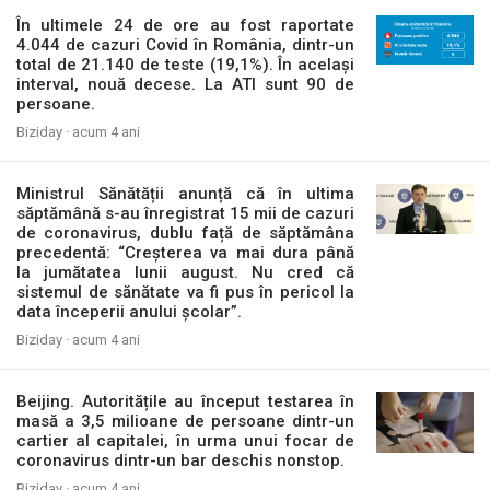
În ultimele 24 de ore au fost raportate
4.044 de cazuri Covid în România, dintr-un
total de 21.140 de teste (19,1%). În același
interval, nouă decese. La ATI sunt 90 de
persoane.
Biziday ·
acum 4 ani
Ministrul Sănătății anunță că în ultima
săptămână s-au înregistrat 15 mii de cazuri
de coronavirus, dublu față de săptămâna
precedentă: “Creșterea va mai dura până
la jumătatea lunii august. Nu cred că
sistemul de sănătate va fi pus în pericol la
data începerii anului școlar”.
Biziday ·
acum 4 ani
Beijing. Autoritățile au început testarea în
masă a 3,5 milioane de persoane dintr-un
cartier al capitalei, în urma unui focar de
coronavirus dintr-un bar deschis nonstop.
Biziday ·
acum 4 ani