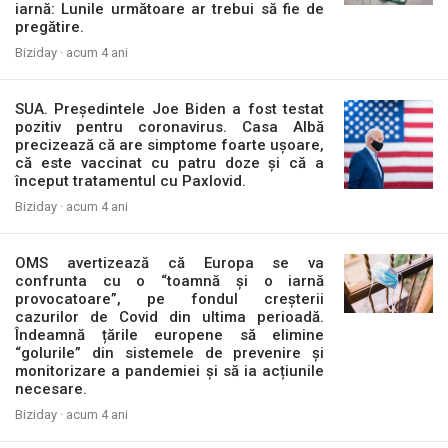
iarnă: Lunile următoare ar trebui să fie de
pregătire.
Biziday ·
acum 4 ani
SUA. Președintele Joe Biden a fost testat
pozitiv pentru coronavirus. Casa Albă
precizează că are simptome foarte ușoare,
că este vaccinat cu patru doze și că a
început tratamentul cu Paxlovid.
Biziday ·
acum 4 ani
OMS avertizează că Europa se va
confrunta cu o “toamnă și o iarnă
provocatoare”, pe fondul creșterii
cazurilor de Covid din ultima perioadă.
Îndeamnă țările europene să elimine
“golurile” din sistemele de prevenire și
monitorizare a pandemiei și să ia acțiunile
necesare.
Biziday ·
acum 4 ani