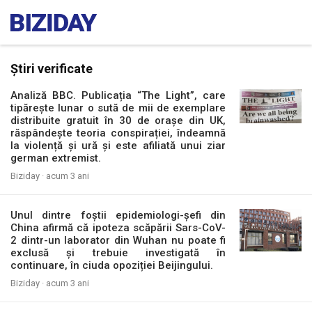
Știri verificate
Analiză BBC. Publicația “The Light”, care
tipăreşte lunar o sută de mii de exemplare
distribuite gratuit în 30 de orașe din UK,
răspândește teoria conspirației, îndeamnă
la violență și ură și este afiliată unui ziar
german extremist.
Biziday ·
acum 3 ani
Unul dintre foștii epidemiologi-șefi din
China afirmă că ipoteza scăpării Sars-CoV-
2 dintr-un laborator din Wuhan nu poate fi
exclusă și trebuie investigată în
continuare, în ciuda opoziției Beijingului.
Biziday ·
acum 3 ani