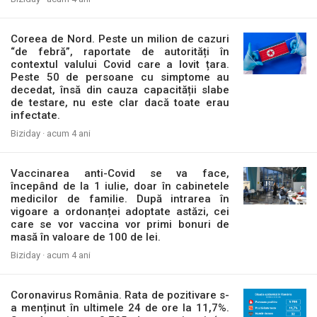
Coreea de Nord. Peste un milion de cazuri
“de febră”, raportate de autorități în
contextul valului Covid care a lovit țara.
Peste 50 de persoane cu simptome au
decedat, însă din cauza capacității slabe
de testare, nu este clar dacă toate erau
infectate.
Biziday ·
acum 4 ani
Vaccinarea anti-Covid se va face,
începând de la 1 iulie, doar în cabinetele
medicilor de familie. După intrarea în
vigoare a ordonanței adoptate astăzi, cei
care se vor vaccina vor primi bonuri de
masă în valoare de 100 de lei.
Biziday ·
acum 4 ani
Coronavirus România. Rata de pozitivare s-
a menținut în ultimele 24 de ore la 11,7%.