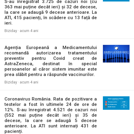
S-au înregistrat 3.725 de cazuri noi (cu
363 mai puține decât ieri) și 32 de decese,
la care se adaugă 9 decese anterioare. La
ATI, 415 pacienți, în scădere cu 13 față de
ieri.
Biziday ·
acum 4 ani
Agenția Europeană a Medicamentului
recomandă autorizarea tratamentului
preventiv pentru Covid creat de
AstraZeneca, destinat în special
persoanelor al căror sistem imunitar este
prea slăbit pentru a răspunde vaccinurilor.
Biziday ·
acum 4 ani
Coronavirus România. Rata de pozitivare a
testelor a fost în ultimele 24 de ore de
12%. S-au înregistrat 4.521 de cazuri noi
(552 mai puține decât ieri) și 35 de
decese, la care se adaugă 5 decese
anterioare. La ATI sunt internați 431 de
pacienți.