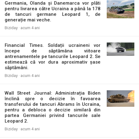
Germania, Olanda și Danemarca vor plăti
pentru livrarea către Ucraina a până la 178
de tancuri germane Leopard 1, de
generație mai veche.
Biziday ·
acum 4 ani
Financial Times. Soldații ucraineni vor
începe de săptămâna viitoare
antrenamentele pe tancurile Leopard 2. Se
estimează că vor dura aproximativ șase
săptămâni.
Biziday ·
acum 4 ani
Wall Street Journal: Administrația Biden
înclină spre o decizie în favoarea
transferului de tancuri Abrams în Ucraina,
pentru a debloca o decizie similară din
partea Germaniei privind tancurile sale
Leopard 2.
Biziday ·
acum 4 ani