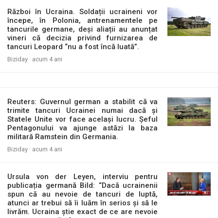
Război în Ucraina. Soldații ucraineni vor
începe, în Polonia, antrenamentele pe
tancurile germane, deși aliații au anunțat
vineri că decizia privind furnizarea de
tancuri Leopard “nu a fost încă luată”.
Biziday ·
acum 4 ani
Reuters: Guvernul german a stabilit că va
trimite tancuri Ucrainei numai dacă și
Statele Unite vor face același lucru. Șeful
Pentagonului va ajunge astăzi la baza
militară Ramstein din Germania.
Biziday ·
acum 4 ani
Ursula von der Leyen, interviu pentru
publicația germană Bild: “Dacă ucrainenii
spun că au nevoie de tancuri de luptă,
atunci ar trebui să îi luăm în serios și să le
livrăm. Ucraina știe exact de ce are nevoie