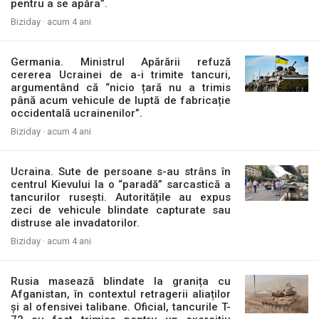
pentru a se apăra”.
Biziday ·
acum 4 ani
Germania. Ministrul Apărării refuză
cererea Ucrainei de a-i trimite tancuri,
argumentând că “nicio țară nu a trimis
până acum vehicule de luptă de fabricație
occidentală ucrainenilor”.
Biziday ·
acum 4 ani
Ucraina. Sute de persoane s-au strâns în
centrul Kievului la o “paradă” sarcastică a
tancurilor rusești. Autoritățile au expus
zeci de vehicule blindate capturate sau
distruse ale invadatorilor.
Biziday ·
acum 4 ani
Rusia masează blindate la granița cu
Afganistan, în contextul retragerii aliaților
și al ofensivei talibane. Oficial, tancurile T-