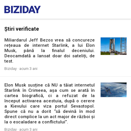
Știri verificate
Miliardarul Jeff Bezos vrea să concureze
rețeaua de internet Starlink, a lui Elon
Musk, până la finalul deceniului.
Deocamdată a lansat doar doi sateliți, de
test.
Biziday ·
acum 3 ani
Elon Musk susține că NU a tăiat internetul
Starlink în Crimeea, așa cum se arată în
cartea biografică, ci a refuzat de la
început activarea acestuia, după o cerere
a Kievului care viza portul Sevastopol.
Spune că nu a dorit “să devină în mod
direct complice la un act major de război și
la o escaladare a conflictului”.
Biziday ·
acum 3 ani