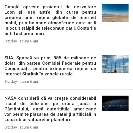
Google oprește proiectul de dezvoltare
Loon și iese astfel din cursa pentru
crearea unei rețele globale de internet
mobil, prin baloane atmosferice care ar fi
înlocuit stâlpii de telecomunicații. Costurile
ar fi fost prea mari.
Biziday ·
acum 6 ani
SUA. SpaceX va primi 885 de milioane de
dolari din partea Comisiei Federale pentru
Comunicații, pentru extinderea rețelei de
internet Starlink în zonele rurale.
Biziday ·
acum 6 ani
NASA consideră că va crește considerabil
riscul de coliziune pe orbita joasă a
Pământului, dacă autoritățile americane
vor permite plasarea de sateliți artificiali în
zona observatoarelor planetare.
Biziday ·
acum 6 ani