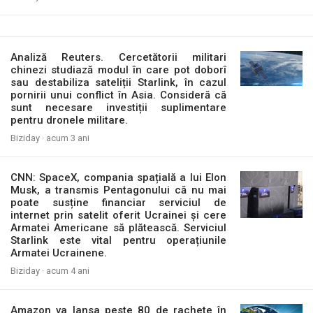
Analiză Reuters. Cercetătorii militari
chinezi studiază modul în care pot doborî
sau destabiliza sateliții Starlink, în cazul
pornirii unui conflict în Asia. Consideră că
sunt necesare investiții suplimentare
pentru dronele militare.
Biziday ·
acum 3 ani
CNN: SpaceX, compania spațială a lui Elon
Musk, a transmis Pentagonului că nu mai
poate susține financiar serviciul de
internet prin satelit oferit Ucrainei și cere
Armatei Americane să plătească. Serviciul
Starlink este vital pentru operațiunile
Armatei Ucrainene.
Biziday ·
acum 4 ani
Amazon va lansa peste 80 de rachete în