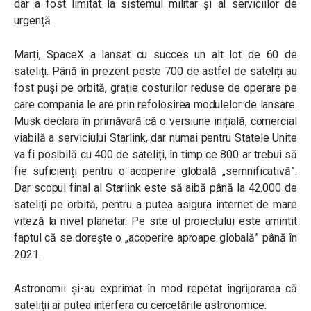
dar a fost limitat la sistemul militar și al serviciilor de
urgență.
Marți, SpaceX a lansat cu succes un alt lot de 60 de
sateliți. Până în prezent peste 700 de astfel de sateliți au
fost puși pe orbită, grație costurilor reduse de operare pe
care compania le are prin refolosirea modulelor de lansare.
Musk declara în primăvară că o versiune inițială, comercial
viabilă a serviciului Starlink, dar numai pentru Statele Unite
va fi posibilă cu 400 de sateliți, în timp ce 800 ar trebui să
fie suficienți pentru o acoperire globală „semnificativă”.
Dar scopul final al Starlink este să aibă până la 42.000 de
sateliți pe orbită, pentru a putea asigura internet de mare
viteză la nivel planetar. Pe site-ul proiectului este amintit
faptul că se dorește o „acoperire aproape globală” până în
2021.
Astronomii și-au exprimat în mod repetat îngrijorarea că
sateliții ar putea interfera cu cercetările astronomice.